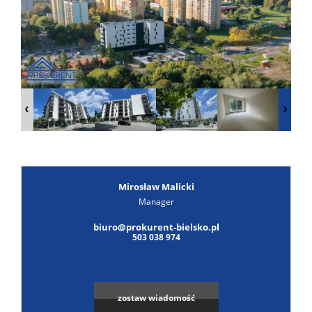
Poszuk
Zgłoś
ofertę
Notatn
Kontak
Mirosław Malicki
Manager
biuro@prokurent-bielsko.pl
503 038 974
zostaw wiadomość