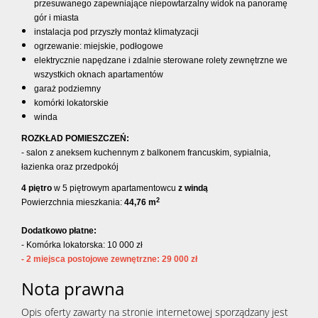
przesuwanego zapewniające niepowtarzalny widok na panoramę
gór i miasta
instalacja pod przyszły montaż klimatyzacji
ogrzewanie: miejskie, podłogowe
elektrycznie napędzane i zdalnie sterowane rolety zewnętrzne we
wszystkich oknach apartamentów
garaż podziemny
komórki lokatorskie
winda
ROZKŁAD POMIESZCZEŃ:
- salon z aneksem kuchennym z balkonem francuskim, sypialnia,
łazienka oraz przedpokój
4 piętro
w 5 piętrowym apartamentowcu
z windą
2
Powierzchnia mieszkania:
44,76 m
Dodatkowo płatne:
- Komórka lokatorska: 10 000 zł
- 2 miejsca postojowe zewnętrzne: 29 000 zł
Nota prawna
Opis oferty zawarty na stronie internetowej sporządzany jest