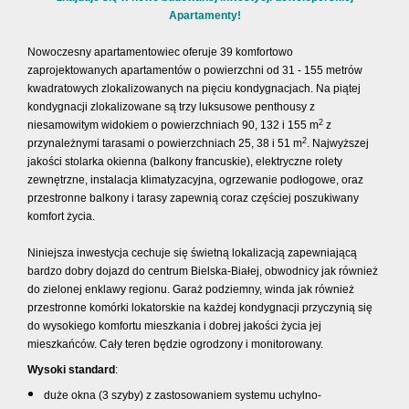
Apartamenty
!
Nowoczesny apartamentowiec oferuje 39 komfortowo
zaprojektowanych apartamentów o powierzchni od 31 - 155 metrów
kwadratowych zlokalizowanych na pięciu kondygnacjach. Na piątej
kondygnacji zlokalizowane są trzy luksusowe penthousy z
2
niesamowitym widokiem o powierzchniach 90, 132 i 155 m
z
2
przynależnymi tarasami o powierzchniach 25, 38 i 51 m
. Najwyższej
jakości stolarka okienna (balkony francuskie), elektryczne rolety
zewnętrzne, instalacja klimatyzacyjna, ogrzewanie podłogowe, oraz
przestronne balkony i tarasy zapewnią coraz częściej poszukiwany
komfort życia.
Niniejsza inwestycja cechuje się świetną lokalizacją zapewniającą
bardzo dobry dojazd do centrum Bielska-Białej, obwodnicy jak również
do zielonej enklawy regionu. Garaż podziemny, winda jak również
przestronne komórki lokatorskie na każdej kondygnacji przyczynią się
do wysokiego komfortu mieszkania i dobrej jakości życia jej
mieszkańców. Cały teren będzie ogrodzony i monitorowany.
Wysoki standard
:
duże okna (3 szyby) z zastosowaniem systemu uchylno-