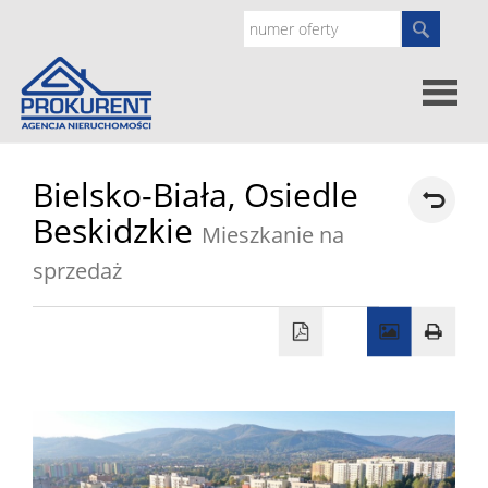
Oferty
Bielsko-Biała,
Osiedle
Beskidzkie
Mieszkanie na
Strona
sprzedaż
główna
Doradz
prawne
O
nas
Zgłoś