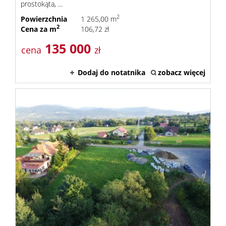
prostokąta, ...
2
Powierzchnia
1 265,00 m
2
Cena za m
106,72 zł
135 000
cena
zł
Dodaj do notatnika
zobacz więcej