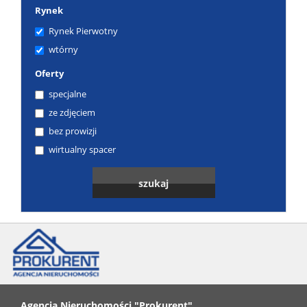
Rynek
Rynek Pierwotny
wtórny
Oferty
specjalne
ze zdjęciem
bez prowizji
wirtualny spacer
Agencja Nieruchomości "Prokurent"