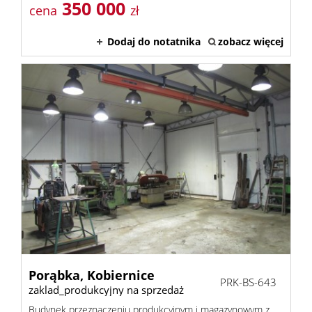
350 000
cena
zł
Dodaj do notatnika
zobacz więcej
Porąbka,
Kobiernice
PRK-BS-643
zaklad_produkcyjny na sprzedaż
Budynek przeznaczeniu produkcyjnym i magazynowym z