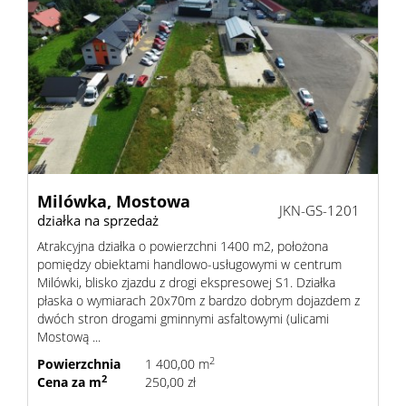
Milówka,
Mostowa
JKN-GS-1201
działka na sprzedaż
Atrakcyjna działka o powierzchni 1400 m2, położona
pomiędzy obiektami handlowo-usługowymi w centrum
Milówki, blisko zjazdu z drogi ekspresowej S1. Działka
płaska o wymiarach 20x70m z bardzo dobrym dojazdem z
dwóch stron drogami gminnymi asfaltowymi (ulicami
Mostową ...
2
Powierzchnia
1 400,00 m
2
Cena za m
250,00 zł