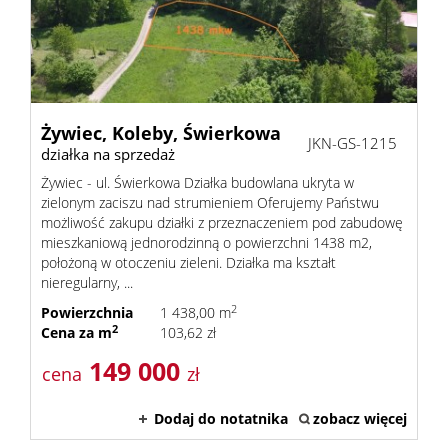
Poszuk
Zgłoś
ofertę
Notatn
Żywiec,
Koleby,
Świerkowa
JKN-GS-1215
działka na sprzedaż
Kontak
Żywiec - ul. Świerkowa Działka budowlana ukryta w
zielonym zaciszu nad strumieniem Oferujemy Państwu
możliwość zakupu działki z przeznaczeniem pod zabudowę
mieszkaniową jednorodzinną o powierzchni 1438 m2,
położoną w otoczeniu zieleni. Działka ma kształt
nieregularny, ...
2
Powierzchnia
1 438,00 m
2
Cena za m
103,62 zł
149 000
cena
zł
Dodaj do notatnika
zobacz więcej