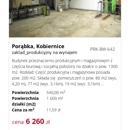
Porąbka,
Kobiernice
PRK-BW-642
zaklad_produkcyjny na wynajem
Budynek przeznaczeniu produkcyjnym i magazynowym z
częścia biurową i socjalną położony na działce o pow. 1300
m2. Rozkład: Część produkcyjna i magazynowa posiada
pow. 200 m2. Składa się pomieszczeń o pow. 80 m2 (wys,
4,20 m), 77 m2 (wys. 3,16m), 19 m2 (wys. 3,16m) ...
2
Powierzchnia
540,00 m
Powierzchnia
1 600 m²
działki [m2]
2
Cena za m
11,59 zł
6 260
cena
zł