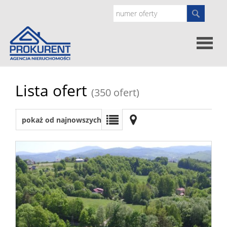
Oferty
Lista ofert
(350 ofert)
Strona
pokaż od najnowszych
główna
Doradz
prawne
O
nas
Zgłoś