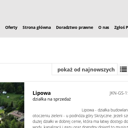
Oferty
Strona główna
Doradztwo prawne
O nas
Zgłoś 
pokaż od najnowszych
Lipowa
JKN-GS-
działka na sprzedaż
Lipowa - działka budowlana
otoczeniu zieleni - u podnóża góry Skrzyczne. Jeżeli s
dużej działki w dobrej cenie, która ma łatwy dostęp d
wody, kanalizacji i gazu oraz dogodny dojazd to musis