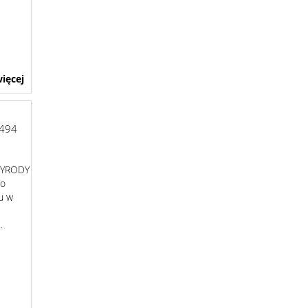
ięcej
494
ZYRODY
To
u w
.