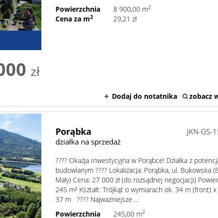
2
Powierzchnia
8 900,00 m
2
Cena za m
29,21 zł
000
zł
Dodaj do notatnika
zobacz w
Porąbka
JKN-GS-
działka na sprzedaż
????️ Okazja Inwestycyjna w Porąbce! Działka z potenc
budowlanym ????️ Lokalizacja: Porąbka, ul. Bukowska (
Mały) Cena: 27 000 zł (do rozsądnej negocjacji) Powie
245 m² Kształt: Trójkąt o wymiarach ok. 34 m (front) 
37 m ???? Najważniejsze ...
2
Powierzchnia
245,00 m