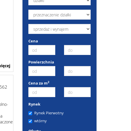
Cena
Powierzchnia
ięcej
2
Cena za m
1562
Rynek
olno-
i
Rynek Pierwotny
na
wtórny
naczone