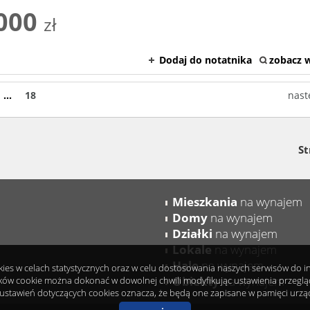
000
zł
Dodaj do notatnika
zobacz w
...
18
nast
St
Mieszkania
na wynajem
Domy
na wynajem
Działki
na wynajem
Lokale
na wynajem
Hale
na wynajem
okies w celach statystycznych oraz w celu dostosowania naszych serwisów do 
Obiekty
na wynajem
ków cookie można dokonać w dowolnej chwili modyfikując ustawienia przeglądar
ustawień dotyczących cookies oznacza, że będą one zapisane w pamięci urzą