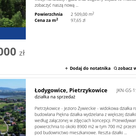
zobaczyć naszą nową ...
2
Powierzchnia
2 509,00 m
2
Cena za m
97,65 zł
000
zł
Dodaj do notatnika
zobacz w
Łodygowice,
Pietrzykowice
JKN-GS-
działka na sprzedaż
Pietrzykowice - Jezioro Żywieckie - widokowa działka r
budowlana Piękna działka wydzielana z większej działk
według załączonej w zdjęciach koncepcji. Przewidywa
powierzchnia to około 8900 m2 w tym 700 m2 przez
pod budownictwo mieszkaniowe. Reszta działki ...