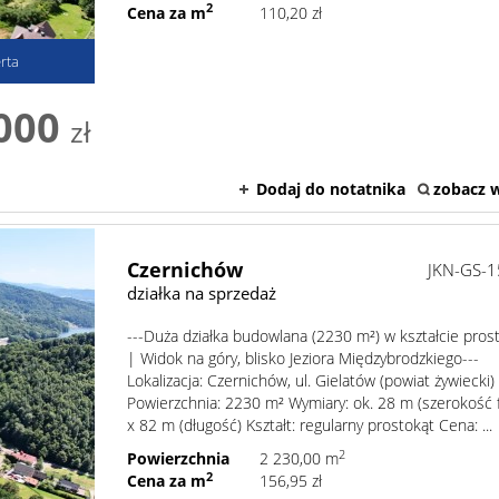
2
Cena za m
110,20 zł
rta
000
zł
Dodaj do notatnika
zobacz w
Czernichów
JKN-GS-
działka na sprzedaż
---Duża działka budowlana (2230 m²) w kształcie pros
| Widok na góry, blisko Jeziora Międzybrodzkiego---
Lokalizacja: Czernichów, ul. Gielatów (powiat żywiecki)
Powierzchnia: 2230 m² Wymiary: ok. 28 m (szerokość 
x 82 m (długość) Kształt: regularny prostokąt Cena: ...
2
Powierzchnia
2 230,00 m
2
Cena za m
156,95 zł