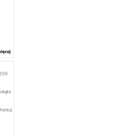
ięcej
1559
tokąta
frontu)