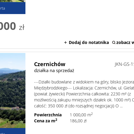
rta
000
zł
Dodaj do notatnika
zobacz w
Czernichów
JKN-GS-
działka na sprzedaż
---Działki budowlane z widokiem na góry, blisko Jezior
Międzybrodzkiego--- Lokalizacja: Czernichów, ul. Giel
(powiat żywiecki) Powierzchnia całkowita: 2230 m² (z
możliwością zakupu mniejszych działek ok. 1000 m²) 
całość: 350 000 zł (do rozsądnej negocjacji) O ...
2
Powierzchnia
1 000,00 m
2
Cena za m
186,00 zł
rta