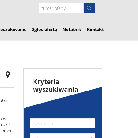
Poszukiwanie
Zgłoś ofertę
Notatnik
Kontakt
Kryteria
wyszukiwania
1563
 w
zukasz
o prądu,
z