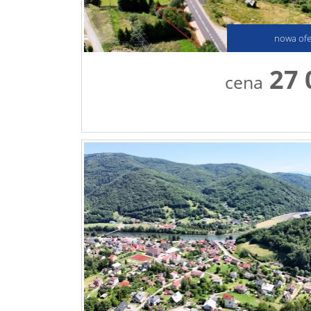
nowa ofe
27 
cena