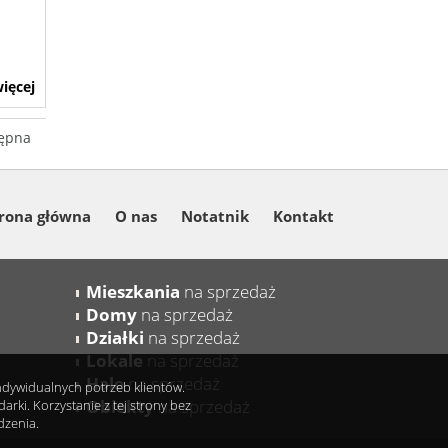
ięcej
ępna
rona główna
O nas
Notatnik
Kontakt
Mieszkania
na sprzedaż
Domy
na sprzedaż
Działki
na sprzedaż
Lokale
na sprzedaż
Hale
na sprzedaż
indywidualnych potrzeb klientów.
Obiekty
na sprzedaż
ki. Korzystanie z tej strony bez
dzenia.