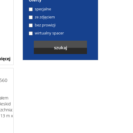
Oferty
specjalne
ze zdjęciem
bez prowizji
wirtualny spacer
ięcej
1560
jałem
Beskid
rzchnia:
x 13 m x