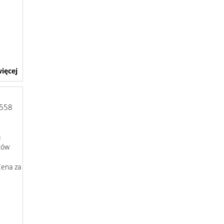
ięcej
1558
a
atów
Cena za