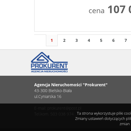
107 
cena
1
2
3
4
5
6
7
Agencja Nieruchomości "Prokurent"
43-300 Bielsko-Biała
ul.Cyniarska 16
E-mail: prokurent@post.pl
Ta strona wykorzystuje pliki co
Tel.kom. 503 038 974
Zmiany ustawień dotyczących pli
zmian 