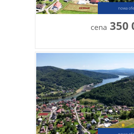
nowa ofe
350 
cena
nowa ofe