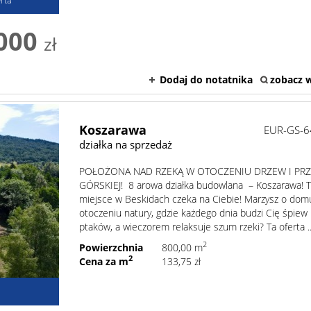
000
zł
Dodaj do notatnika
zobacz w
Koszarawa
EUR-GS-6
działka na sprzedaż
POŁOŻONA NAD RZEKĄ W OTOCZENIU DRZEW I PR
GÓRSKIEJ! 8 arowa działka budowlana – Koszarawa! 
miejsce w Beskidach czeka na Ciebie! Marzysz o dom
otoczeniu natury, gdzie każdego dnia budzi Cię śpiew
ptaków, a wieczorem relaksuje szum rzeki? Ta oferta ..
2
Powierzchnia
800,00 m
2
Cena za m
133,75 zł