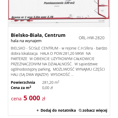
Poszuk
Zgłoś
ofertę
Notatn
Bielsko-Biała,
Centrum
ORL-HW-2820
hala na wynajem
Kontak
BIELSKO - ŚCISŁE CENTRUM - w rejonie C.H.Sfera - bardzo
dobra lokalizacja. HALA O POW.281,20 MKW NA
PARTERZE W OBIEKCIE UŻYTKOWYM CAŁKOWICIE
PRZEZNACZONYM NA DZIAŁALNOŚĆ. W sąsiedztwie
ogólnodostępny parking, MOŻLIWOŚĆ WYNAJMU CZĘŚCI
HALI (SĄ DWA WJAZDY) WYSOKOŚĆ ...
2
Powierzchnia
281,20 m
2
Cena za m
0,00 zł
5 000
cena
zł
Dodaj do notatnika
zobacz więcej