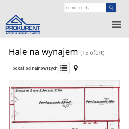
Oferty
Hale na wynajem
(15 ofert)
Strona
pokaż od najnowszych
główna
Doradz
prawne
O
nas
Zgłoś