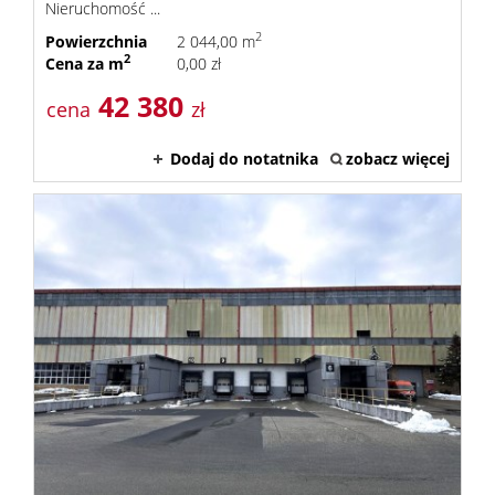
Nieruchomość ...
2
Powierzchnia
2 044,00 m
2
Cena za m
0,00 zł
42 380
cena
zł
Dodaj do notatnika
zobacz więcej