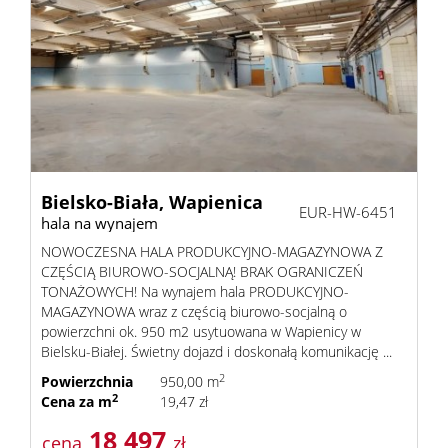
Bielsko-Biała,
Wapienica
EUR-HW-6451
hala na wynajem
NOWOCZESNA HALA PRODUKCYJNO-MAGAZYNOWA Z
CZĘŚCIĄ BIUROWO-SOCJALNĄ! BRAK OGRANICZEŃ
TONAŻOWYCH! Na wynajem hala PRODUKCYJNO-
MAGAZYNOWA wraz z częścią biurowo-socjalną o
powierzchni ok. 950 m2 usytuowana w Wapienicy w
Bielsku-Białej. Świetny dojazd i doskonałą komunikację ...
2
Powierzchnia
950,00 m
2
Cena za m
19,47 zł
18 497
cena
zł