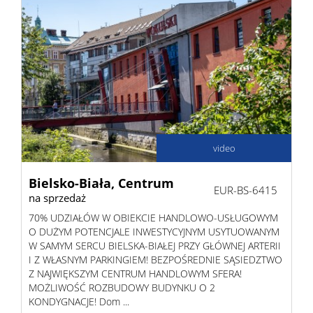
video
Bielsko-Biała,
Centrum
EUR-BS-6415
na sprzedaż
70% UDZIAŁÓW W OBIEKCIE HANDLOWO-USŁUGOWYM
O DUŻYM POTENCJALE INWESTYCYJNYM USYTUOWANYM
W SAMYM SERCU BIELSKA-BIAŁEJ PRZY GŁÓWNEJ ARTERII
I Z WŁASNYM PARKINGIEM! BEZPOŚREDNIE SĄSIEDZTWO
Z NAJWIĘKSZYM CENTRUM HANDLOWYM SFERA!
MOŻLIWOŚĆ ROZBUDOWY BUDYNKU O 2
KONDYGNACJE! Dom ...