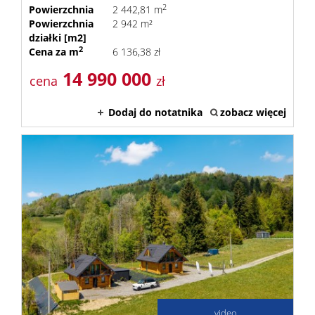
2
Powierzchnia
2 442,81 m
Powierzchnia
2 942 m²
działki [m2]
2
Cena za m
6 136,38 zł
14 990 000
cena
zł
Dodaj do notatnika
zobacz więcej
video