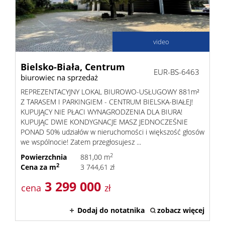
Poszuk
Zgłoś
video
ofertę
Notatn
Bielsko-Biała,
Centrum
EUR-BS-6463
biurowiec na sprzedaż
Kontak
REPREZENTACYJNY LOKAL BIUROWO-USŁUGOWY 881m²
Z TARASEM I PARKINGIEM - CENTRUM BIELSKA-BIAŁEJ!
KUPUJĄCY NIE PŁACI WYNAGRODZENIA DLA BIURA!
KUPUJĄC DWIE KONDYGNACJE MASZ JEDNOCZEŚNIE
PONAD 50% udziałów w nieruchomości i większość głosów
we wspólnocie! Zatem przegłosujesz ...
2
Powierzchnia
881,00 m
2
Cena za m
3 744,61 zł
3 299 000
cena
zł
Dodaj do notatnika
zobacz więcej