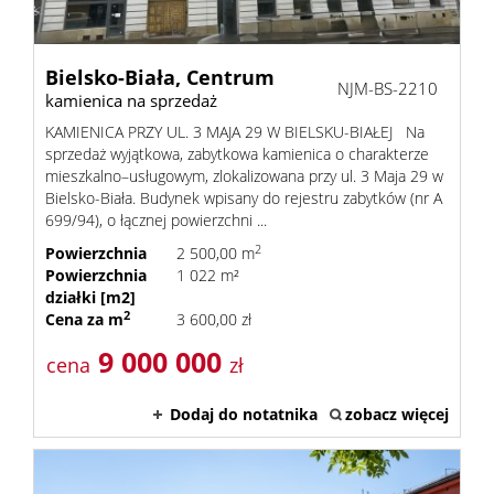
Bielsko-Biała,
Centrum
NJM-BS-2210
kamienica na sprzedaż
KAMIENICA PRZY UL. 3 MAJA 29 W BIELSKU-BIAŁEJ Na
sprzedaż wyjątkowa, zabytkowa kamienica o charakterze
mieszkalno–usługowym, zlokalizowana przy ul. 3 Maja 29 w
Bielsko-Biała. Budynek wpisany do rejestru zabytków (nr A
699/94), o łącznej powierzchni ...
2
Powierzchnia
2 500,00 m
Powierzchnia
1 022 m²
działki [m2]
2
Cena za m
3 600,00 zł
9 000 000
cena
zł
Dodaj do notatnika
zobacz więcej