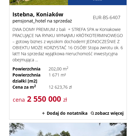
Istebna,
Koniaków
EUR-BS-6407
pensjonat_hotel na sprzedaż
DWA DOMY PREMIUM z bali + STREFA SPA w Koniakowie
PRACUJĄCE NA RYNKU WYNAJMU KRÓTKOTERMINOWEGO
– gotowy biznes z wysokim dochodem! JEDNOCZEŚNIE Z
OBIEKTU MOŻE KORZYSTAĆ 16 OSÓB! Stopa zwrotu ok. 6
lat!!! Na sprzedaż wyjątkowa nieruchomość inwestycyjna
obejmująca ...
2
Powierzchnia
202,00 m
Powierzchnia
1 671 m²
działki [m2]
2
Cena za m
12 623,76 zł
2 550 000
cena
zł
Dodaj do notatnika
zobacz więcej