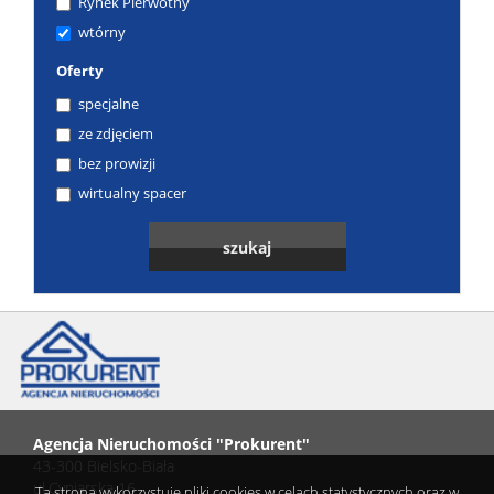
Rynek Pierwotny
wtórny
Oferty
specjalne
ze zdjęciem
bez prowizji
wirtualny spacer
Agencja Nieruchomości "Prokurent"
43-300 Bielsko-Biała
ul.Cyniarska 16
Ta strona wykorzystuje pliki cookies w celach statystycznych oraz w