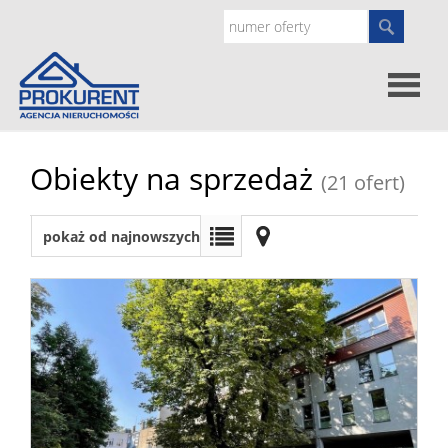
Oferty
Obiekty na sprzedaż
(21 ofert)
Strona
pokaż od najnowszych
główna
Doradz
prawne
O
nas
Zgłoś