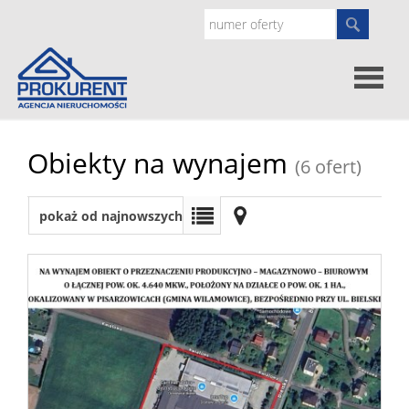
Oferty
Obiekty na wynajem
(6 ofert)
Strona
pokaż od najnowszych
główna
Doradz
prawne
O
nas
Zgłoś