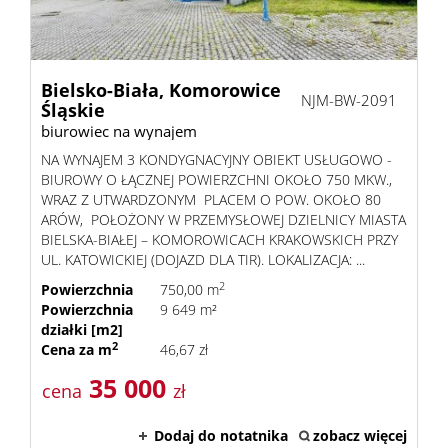
Bielsko-Biała,
Komorowice
NJM-BW-2091
Śląskie
biurowiec na wynajem
NA WYNAJEM 3 KONDYGNACYJNY OBIEKT USŁUGOWO -
BIUROWY O ŁĄCZNEJ POWIERZCHNI OKOŁO 750 MKW.,
WRAZ Z UTWARDZONYM PLACEM O POW. OKOŁO 80
ARÓW, POŁOŻONY W PRZEMYSŁOWEJ DZIELNICY MIASTA
BIELSKA-BIAŁEJ – KOMOROWICACH KRAKOWSKICH PRZY
UL. KATOWICKIEJ (DOJAZD DLA TIR). LOKALIZACJA: ...
2
Powierzchnia
750,00 m
Powierzchnia
9 649 m²
działki [m2]
2
Cena za m
46,67 zł
35 000
cena
zł
Dodaj do notatnika
zobacz więcej