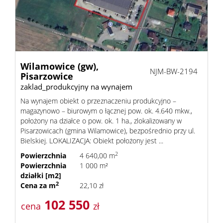
Poszuk
Zgłoś
ofertę
Notatn
Wilamowice (gw),
NJM-BW-2194
Pisarzowice
Kontak
zaklad_produkcyjny na wynajem
Na wynajem obiekt o przeznaczeniu produkcyjno –
magazynowo – biurowym o łącznej pow. ok. 4.640 mkw.,
położony na działce o pow. ok. 1 ha., zlokalizowany w
Pisarzowicach (gmina Wilamowice), bezpośrednio przy ul.
Bielskiej. LOKALIZACJA: Obiekt położony jest ...
2
Powierzchnia
4 640,00 m
Powierzchnia
1 000 m²
działki [m2]
2
Cena za m
22,10 zł
102 550
cena
zł