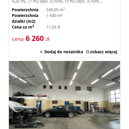
4,20 m), 77 m2 (wys. 3,16m), 19 m2 (wys. 3,16m) ...
2
Powierzchnia
540,00 m
Powierzchnia
1 600 m²
działki [m2]
2
Cena za m
11,59 zł
6 260
cena
zł
Dodaj do notatnika
zobacz więcej