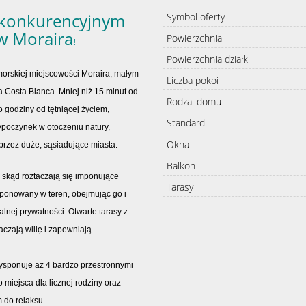
zkonkurencyjnym
Symbol oferty
w Moraira
Powierzchnia
!
Powierzchnia działki
morskiej miejscowości Moraira, małym
Liczba pokoi
a Costa Blanca. Mniej niż 15 minut od
Rodzaj domu
o godziny od tętniącej życiem,
Standard
ypoczynek w otoczeniu natury,
Okna
przez duże, sąsiadujące miasta.
Balkon
, skąd roztaczają się imponujące
Tarasy
mponowany w teren, obejmując go i
nej prywatności. Otwarte tarasy z
aczają willę i zapewniają
ysponuje aż 4 bardzo przestronnymi
o miejsca dla licznej rodziny oraz
m do relaksu.