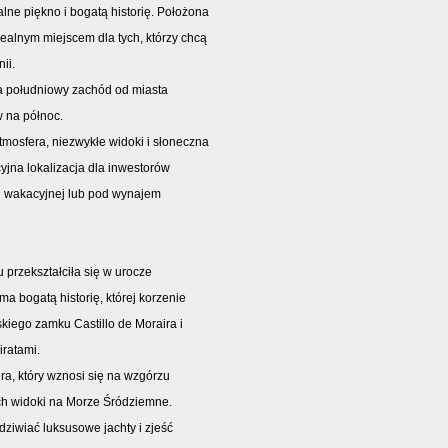
ralne piękno i bogatą historię. Położona
idealnym miejscem dla tych, którzy chcą
ii.
na południowy zachód od miasta
w na północ.
tmosfera, niezwykłe widoki i słoneczna
cyjna lokalizacja dla inwestorów
i wakacyjnej lub pod wynajem
 przekształciła się w urocze
ma bogatą historię, której korzenie
kiego zamku Castillo de Moraira i
iratami.
ra, który wznosi się na wzgórzu
ach widoki na Morze Śródziemne.
ziwiać luksusowe jachty i zjeść