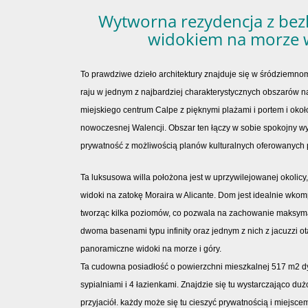
Wytworna rezydencja z be
widokiem na morze 
To prawdziwe dzieło architektury znajduje się w śródziemno
raju w jednym z najbardziej charakterystycznych obszarów n
miejskiego centrum Calpe z pięknymi plażami i portem i okoł
nowoczesnej Walencji. Obszar ten łączy w sobie spokojny w
prywatność z możliwością planów kulturalnych oferowanych 
Ta luksusowa willa położona jest w uprzywilejowanej okolicy
widoki na zatokę Moraira w Alicante. Dom jest idealnie wko
tworząc kilka poziomów, co pozwala na zachowanie maksymal
dwoma basenami typu infinity oraz jednym z nich z jacuzzi ot
panoramiczne widoki na morze i góry.
Ta cudowna posiadłość o powierzchni mieszkalnej 517 m2 d
sypialniami i 4 łazienkami. Znajdzie się tu wystarczająco duż
przyjaciół. każdy może się tu cieszyć prywatnością i miejsce