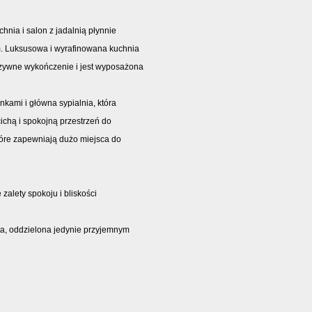
nia i salon z jadalnią płynnie
em. Luksusowa i wyrafinowana kuchnia
zywne wykończenie i jest wyposażona
enkami i główna sypialnia, która
 cichą i spokojną przestrzeń do
óre zapewniają dużo miejsca do
 zalety spokoju i bliskości
sta, oddzielona jedynie przyjemnym