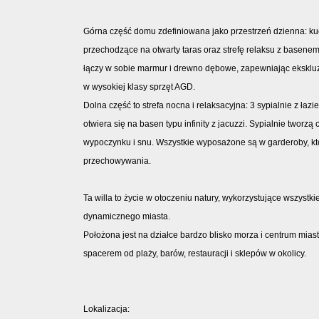
Górna część domu zdefiniowana jako przestrzeń dzienna: kuch
przechodzące na otwarty taras oraz strefę relaksu z basen
łączy w sobie marmur i drewno dębowe, zapewniając eksklu
w wysokiej klasy sprzęt AGD.
Dolna część to strefa nocna i relaksacyjna: 3 sypialnie z łazi
otwiera się na basen typu infinity z jacuzzi. Sypialnie tworzą
wypoczynku i snu. Wszystkie wyposażone są w garderoby, kt
przechowywania.
Ta willa to życie w otoczeniu natury, wykorzystujące wszystkie
dynamicznego miasta.
Położona jest na działce bardzo blisko morza i centrum mia
spacerem od plaży, barów, restauracji i sklepów w okolicy.
Lokalizacja: