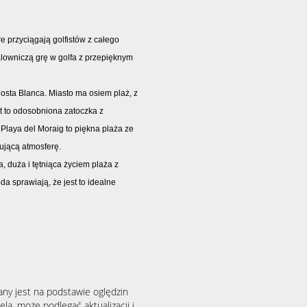
e przyciągają golfistów z całego
alowniczą grę w golfa z przepięknym
osta Blanca. Miasto ma osiem plaż, z
et to odosobniona zatoczka z
 Playa del Moraig to piękna plaża ze
sującą atmosferę.
, duża i tętniąca życiem plaża z
da sprawiają, że jest to idealne
any jest na podstawie oględzin
la, może podlegać aktualizacji i