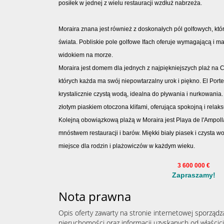
posiłek w jednej z wielu restauracji wzdłuż nabrzeża.
Moraira znana jest również z doskonałych pól golfowych, któr
świata. Pobliskie pole golfowe Ifach oferuje wymagającą i m
widokiem na morze.
Moraira jest domem dla jednych z najpiękniejszych plaż na C
których każda ma swój niepowtarzalny urok i piękno. El Port
krystalicznie czystą wodą, idealna do pływania i nurkowania.
złotym piaskiem otoczona klifami, oferująca spokojną i relak
Kolejną obowiązkową plażą w Moraira jest Playa de l'Ampolla
mnóstwem restauracji i barów. Miękki biały piasek i czysta wo
miejsce dla rodzin i plażowiczów w każdym wieku.
3 600 000
€
Zapraszamy!
Nota prawna
Opis oferty zawarty na stronie internetowej sporządz
nieruchomości oraz informacji uzyskanych od właścicie