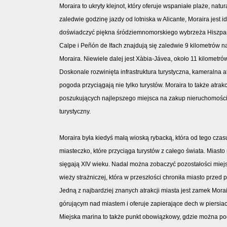
Moraira to ukryty klejnot, który oferuje wspaniałe plaże, natu
zaledwie godzinę jazdy od lotniska w Alicante, Moraira jest 
doświadczyć piękna śródziemnomorskiego wybrzeża Hiszpan
Calpe i Peñón de Ifach znajdują się zaledwie 9 kilometrów 
Moraira. Niewiele dalej jest Xàbia-Jávea, około 11 kilometró
Doskonale rozwinięta infrastruktura turystyczna, kameralna a
pogoda przyciągają nie tylko turystów. Moraira to także atrak
poszukujących najlepszego miejsca na zakup nieruchomośc
turystyczny.
Moraira była kiedyś małą wioską rybacką, która od tego czasu
miasteczko, które przyciąga turystów z całego świata. Miasto 
sięgają XIV wieku. Nadal można zobaczyć pozostałości miejs
wieży strażniczej, która w przeszłości chroniła miasto przed p
Jedną z najbardziej znanych atrakcji miasta jest zamek Morai
górującym nad miastem i oferuje zapierające dech w piersi
Miejska marina to także punkt obowiązkowy, gdzie można pod