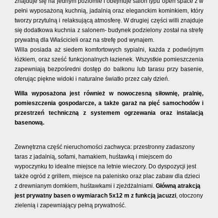
znajduje się na jednym poziomie i obejmuje salon typu open space z w
pełni wyposażoną kuchnią, jadalnią oraz eleganckim kominkiem, który
tworzy przytulną i relaksującą atmosferę. W drugiej części willi znajduje
się dodatkowa kuchnia z salonem- budynek podzielony został na strefę
prywatną dla Właścicieli oraz na strefę pod wynajem.
Willa posiada aż siedem komfortowych sypialni, każda z podwójnym
łóżkiem, oraz sześć funkcjonalnych łazienek. Wszystkie pomieszczenia
zapewniają bezpośredni dostęp do balkonu lub tarasu przy basenie,
oferując piękne widoki i naturalne światło przez cały dzień.
Willa wyposażona jest również w nowoczesną siłownię, pralnię,
pomieszczenia gospodarcze, a także garaż na pięć samochodów i
przestrzeń techniczną z systemem ogrzewania oraz instalacją
basenową.
Zewnętrzna część nieruchomości zachwyca: przestronny zadaszony
taras z jadalnią, sofami, hamakiem, huśtawką i miejscem do
wypoczynku to idealne miejsce na letnie wieczory. Do dyspozycji jest
także ogród z grillem, miejsce na palenisko oraz plac zabaw dla dzieci
z drewnianym domkiem, huśtawkami i zjeżdżalniami.
Główną atrakcją
jest prywatny basen o wymiarach 5x12 m z funkcją jacuzzi
, otoczony
zielenią i zapewniający pełną prywatność.