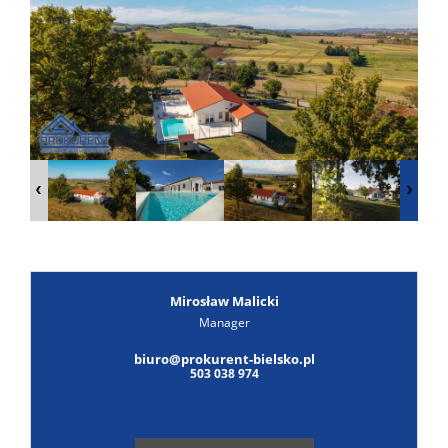
Poszuk
Zgłoś
ofertę
Notatn
Kontak
Mirosław Malicki
Manager
biuro@prokurent-bielsko.pl
503 038 974