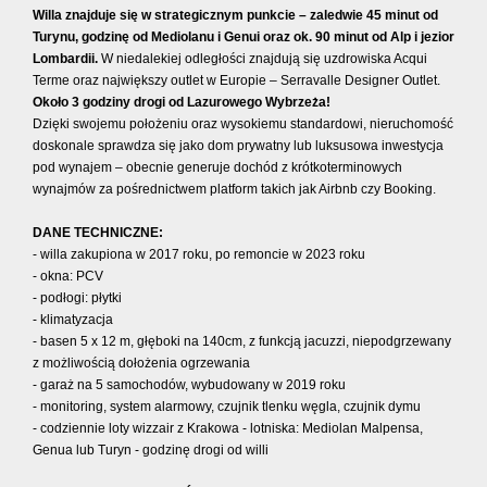
Willa znajduje się w strategicznym punkcie – zaledwie 45 minut od
Turynu, godzinę od Mediolanu i Genui oraz ok. 90 minut od Alp i jezior
Lombardii.
W niedalekiej odległości znajdują się uzdrowiska Acqui
Terme oraz największy outlet w Europie – Serravalle Designer Outlet.
Około 3 godziny drogi od Lazurowego Wybrzeża!
Dzięki swojemu położeniu oraz wysokiemu standardowi, nieruchomość
doskonale sprawdza się jako dom prywatny lub luksusowa inwestycja
pod wynajem – obecnie generuje dochód z krótkoterminowych
wynajmów za pośrednictwem platform takich jak Airbnb czy Booking.
DANE TECHNICZNE:
- willa zakupiona w 2017 roku, po remoncie w 2023 roku
- okna: PCV
- podłogi: płytki
- klimatyzacja
- basen 5 x 12 m, głęboki na 140cm, z funkcją jacuzzi, niepodgrzewany
z możliwością dołożenia ogrzewania
- garaż na
5 samochodów, wybudowany w 2019 roku
- monitoring, system alarmowy, czujnik tlenku węgla, czujnik dymu
- codziennie loty wizzair z Krakowa - lotniska: Mediolan Malpensa,
Genua lub Turyn - godzinę drogi od willi