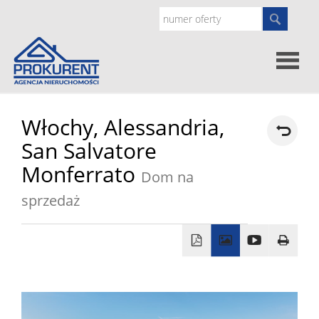
Oferty
Włochy,
Alessandria,
San Salvatore
Strona
Monferrato
Dom na
główna
sprzedaż
Doradz
prawne
O
nas
Zgłoś