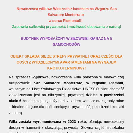
Nowoczesna willa we Włoszech z basenem
na Wzgórzu
San
Salvatore Monferrato
w sercu Piemontu!!!
Zapewnia całkowitą prywatność i możliwość obcowania z naturą!
BUDYNEK WYPOSAŻONY W SIŁOWNIE I GARAŻ NA 5
SAMOCHODÓW
OBIEKT SKŁADA SIĘ ZE STREFY PRYWATNEJ ORAZ CZĘŚCI DLA
GOŚCI Z WYDZIELO
NYMI APARTAMENTAMI NA WYNAJEM
KRÓTKOTERMINOWY!
Na sprzedaż wyjątkowa, nowoczesna willa położona w malowniczej
miejscowości
San Salvatore Monferrato, w regionie Piemont,
wpisanym na Listę Światowego Dziedzictwa UNESCO. Nieruchomość
zlokalizowana jest na olbrzymiej, prywatnej
działce o powierzchni
około 6 ha
, obejmującej duży park z sadem, winnicę oraz grunty rolne
– idealne miejsce dla osób ceniących prywatność, przestrzeń i kontakt
z naturą.
Willa została wyremontowana w 2023 roku,
oferując nowoczesny
design w harmonii z otaczającą przyrodą. Główna część mieszkalna