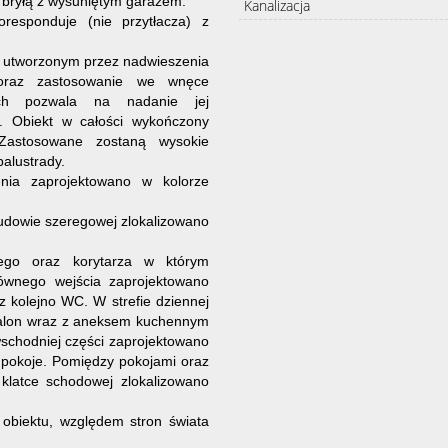
 bryłą z wysuniętym garażem.
Kanalizacja
esponduje (nie przytłacza) z
m utworzonym przez nadwieszenia
 oraz zastosowanie we wnęce
ych pozwala na nadanie jej
u. Obiekt w całości wykończony
Zastosowane zostaną wysokie
balustrady.
enia zaprojektowano w kolorze
udowie szeregowej zlokalizowano
wego oraz korytarza w którym
łównego wejścia zaprojektowano
 kolejno WC. W strefie dziennej
salon wraz z aneksem kuchennym
schodniej części zaprojektowano
a pokoje. Pomiędzy pokojami oraz
 klatce schodowej zlokalizowano
obiektu, względem stron świata