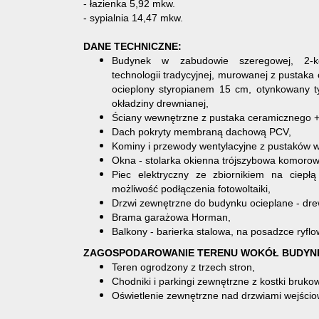
- łazienka 5,92 mkw.
- sypialnia 14,47 mkw.
DANE TECHNICZNE:
Budynek w zabudowie szeregowej, 2-
technologii tradycyjnej, murowanej z pustak
ocieplony styropianem 15 cm, otynkowany 
okładziny drewnianej,
Ściany wewnętrzne z pustaka ceramicznego +
Dach pokryty membraną dachową PCV,
Kominy i przewody wentylacyjne z pustaków w
Okna - stolarka okienna trójszybowa komoro
Piec elektryczny ze zbiornikiem na ciepł
możliwość podłączenia fotowoltaiki,
Drzwi zewnętrzne do budynku ocieplane - dre
Brama garażowa Horman,
Balkony - barierka stalowa, na posadzce ryfl
ZAGOSPODAROWANIE TERENU WOKÓŁ BUDYN
Teren ogrodzony z trzech stron,
Chodniki i parkingi zewnętrzne z kostki bruko
Oświetlenie zewnętrzne nad drzwiami wejści