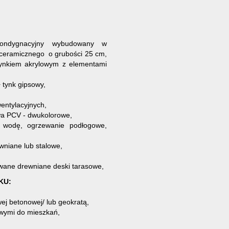
kondygnacyjny wybudowany w
a ceramicznego o grubości 25 cm,
tynkiem akrylowym z elementami
 tynk gipsowy,
entylacyjnych,
wa PCV - dwukolorowe,
ą wodę, ogrzewanie podłogowe,
wniane lub stalowe,
owane drewniane deski tarasowe,
KU:
wej betonowej/ lub geokratą,
owymi do mieszkań,