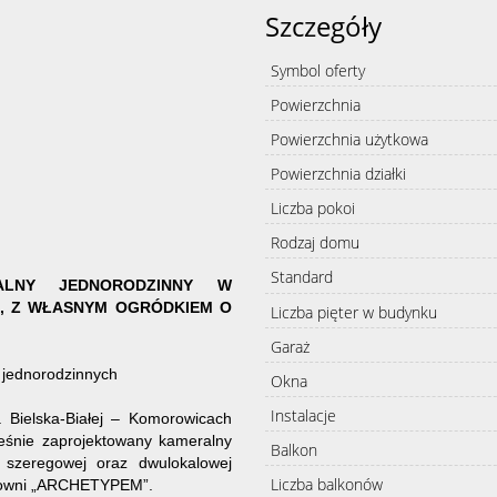
Szczegóły
Symbol oferty
Powierzchnia
Powierzchnia użytkowa
Powierzchnia działki
Liczba pokoi
Rodzaj domu
Standard
ALNY JEDNORODZINNY W
., Z WŁASNYM OGRÓDKIEM O
Liczba pięter w budynku
Garaż
 jednorodzinnych
Okna
Instalacje
 Bielska-Białej – Komorowicach
ześnie zaprojektowany kameralny
Balkon
szeregowej oraz dwulokalowej
Liczba balkonów
acowni „ARCHETYPEM”.