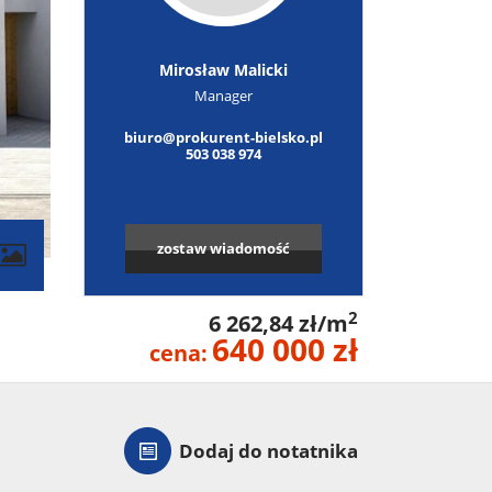
Mirosław Malicki
Manager
biuro@prokurent-bielsko.pl
503 038 974
zostaw wiadomość
2
6 262,84 zł/m
640 000 zł
cena:
Dodaj do notatnika