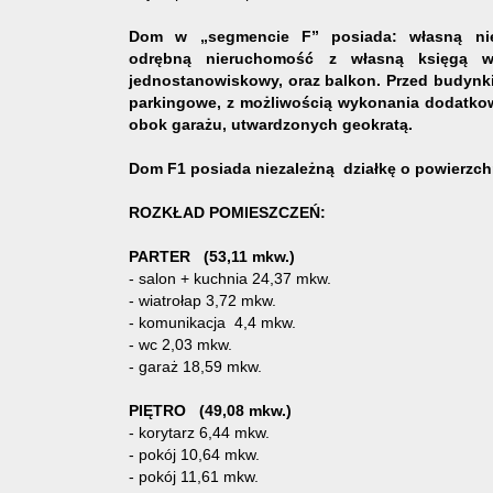
Dom w „segmencie F” posiada: własną niez
odrębną nieruchomość z własną księgą w
jednostanowiskowy, oraz balkon. Przed budynki
parkingowe, z możliwością wykonania dodatk
obok garażu, utwardzonych geokratą.
Dom F1 posiada niezależną działkę o powierzch
ROZKŁAD POMIESZCZEŃ:
PARTER (53,11 mkw.)
- salon + kuchnia 24,37 mkw.
- wiatrołap 3,72 mkw.
- komunikacja 4,4 mkw.
- wc 2,03 mkw.
- garaż 18,59 mkw.
PIĘTRO (49,08 mkw.)
- korytarz 6,44 mkw.
- pokój 10,64 mkw.
- pokój 11,61 mkw.