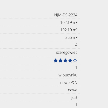
NJM-DS-2224
102,19 m²
102,19 m²
255 m²
4
szeregowiec
1
w budynku
nowe PCV
nowe
jest
1