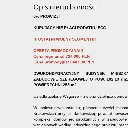
Opis nieruchomości
0% PROWIZJI
KUPUJĄCY NIE PŁACI PODATKU PCC
!!!OSTATNI WOLNY SEGMENT!!!
OFERTA PROMOCYJNA!!!
Cena regularna:
724 000 PLN
Cena promocyjna
: 640 000 PLN
DWUKONDYGNACYJNY BUDYNEK MIESZK
ZABUDOWIE SZEREGOWEJ O POW. 102,19 m2
POWIERZCHNI 255 m2.
Osiedle Zielone Wzgórze – zielona dzielnica domów
W malowniczym zakątku, północnej części miasta
Krakowskich przy ul. Barkowskiej, powstał nowoc
kompleks domów jednorodzinnych w zabudowie 
wzniesionych według indywidualnego projektu pr