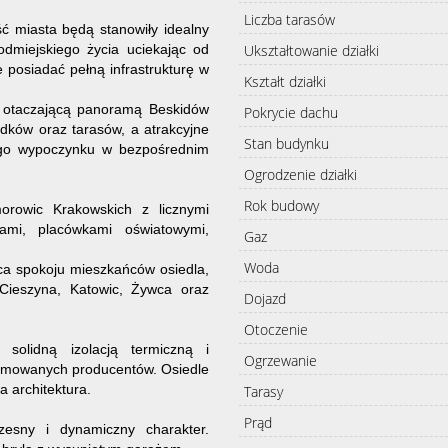
Liczba tarasów
ść miasta będą stanowiły idealny
Ukształtowanie działki
odmiejskiego życia uciekając od
e posiadać pełną infrastrukturę w
Kształt działki
z otaczającą panoramą Beskidów
Pokrycie dachu
dków oraz tarasów, a atrakcyjne
Stan budynku
nego wypoczynku w bezpośrednim
Ogrodzenie działki
Rok budowy
morowic Krakowskich z licznymi
mi, placówkami oświatowymi,
Gaz
Woda
ca spokoju mieszkańców osiedla,
Cieszyna, Katowic, Żywca oraz
Dojazd
Otoczenie
solidną izolacją termiczną i
Ogrzewanie
nomowanych producentów. Osiedle
 architektura.
Tarasy
Prąd
zesny i dynamiczny charakter.