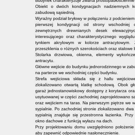
Budynek charakteryzuje zwarta prostopadłościennie
Obiekt o dwóch kondygnacjach nadziemnych kor
zabudową sąsiednią.
Wyraźny podział bryłowy w połączeniu z podcienie
pierwszej kondygnacji od strony wschodniej
zewnętrznych drewnianych desek elewacyjn
interesującego oraz charakterystycznego wygląd
tynkiem akrylowym w kolorze antracytowym. 
przeszklenia o różnych szerokościach oraz stalowe 
Stolarka drzwiowa, okienna, elementy wykończ
antracytu.
Główne wejście do budynku jednorodzinnego w zab
na parterze we wschodniej części budynku.
Strefa wejściowa składa się z hallu wejścio
zlokalizowano otwartą klatkę schodową. Obok g
garaż jednostanowiskowy dostępny z korytarza oraz
usytuowanej w części zachodniej zaprojektowano 
oraz wejściem na taras. Na pierwszym piętrze we w
sypialnie. Po zachodniej stronie zlokalizowano dw
sypialnią znajduje się przestronna łazienka. Przy
okno dachowe z funkcją wyłazu na dach.
Przy projektowaniu domu uwzględniono położenie 
aby zapewnić odpowiednie nasłonecznienie.