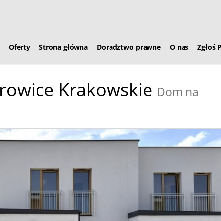
Oferty
Strona główna
Doradztwo prawne
O nas
Zgłoś 
owice Krakowskie
Dom na