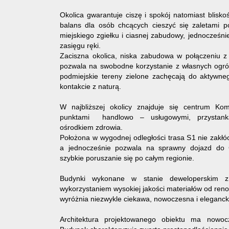
Okolica gwarantuje ciszę i spokój natomiast blisko
balans dla osób chcących cieszyć się zaletami p
miejskiego zgiełku i ciasnej zabudowy, jednocześni
zasięgu ręki.
Zaciszna okolica, niska zabudowa w połączeniu 
pozwala na swobodne korzystanie z własnych ogró
podmiejskie tereny zielone zachęcają do aktyw
kontakcie z naturą.
W najbliższej okolicy znajduje się centrum Ko
punktami handlowo – usługowymi, przystanka
ośrodkiem zdrowia.
Położona w wygodnej odległości trasa S1 nie zakłó
a jednocześnie pozwala na sprawny dojazd do 
szybkie poruszanie się po całym regionie.
Budynki wykonane w stanie deweloperskim z 
wykorzystaniem wysokiej jakości materiałów od re
wyróżnia niezwykle ciekawa, nowoczesna i elegancka
Architektura projektowanego obiektu ma nowoc