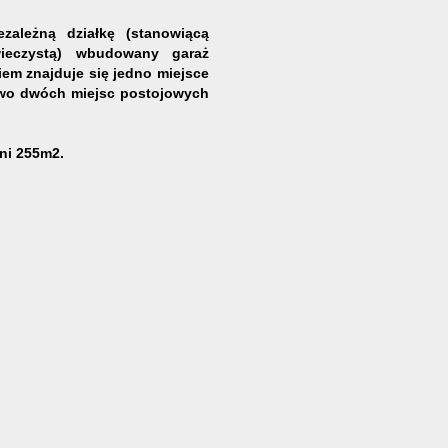
ależną działkę (stanowiącą
ieczystą) wbudowany garaż
em znajduje się jedno miejsce
owo dwóch miejsc postojowych
ni 255m2.