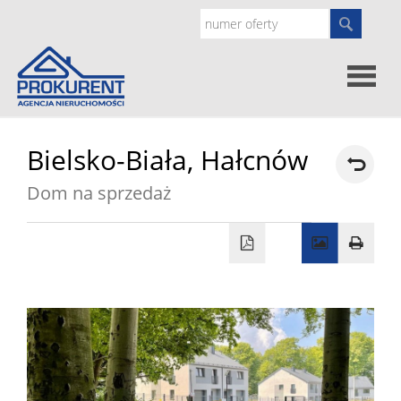
Oferty
Bielsko-Biała,
Hałcnów
Dom na sprzedaż
Strona
główna
Doradz
prawne
O
nas
Zgłoś