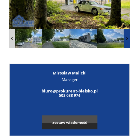
Poszuk
Zgłoś
ofertę
Notatn
Kontak
Mirosław Malicki
Manager
biuro@prokurent-bielsko.pl
503 038 974
zostaw wiadomość