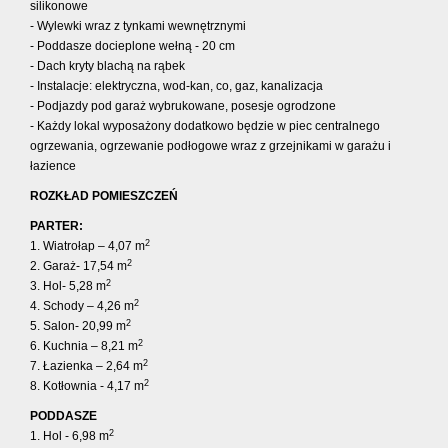
silikonowe
- Wylewki wraz z tynkami wewnętrznymi
- Poddasze docieplone wełną - 20 cm
- Dach kryty blachą na rąbek
- Instalacje: elektryczna, wod-kan, co, gaz, kanalizacja
- Podjazdy pod garaż wybrukowane, posesje ogrodzone
-
Każdy lokal wyposażony dodatkowo będzie w piec centralnego
ogrzewania, ogrzewanie podłogowe wraz z grzejnikami w garażu i
łazience
ROZKŁAD POMIESZCZEŃ
PARTER:
2
1. Wiatrołap – 4,07 m
2
2. Garaż- 17,54 m
2
3. Hol- 5,28 m
2
4. Schody – 4,26 m
2
5. Salon- 20,99 m
2
6. Kuchnia – 8,21 m
2
7. Łazienka – 2,64 m
2
8. Kotłownia - 4,17 m
PODDASZE
2
1. Hol - 6,98 m