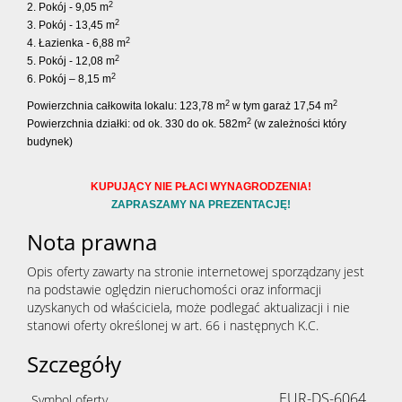
2
2. Pokój - 9,05 m
2
3. Pokój - 13,45 m
2
4. Łazienka - 6,88 m
2
5. Pokój - 12,08 m
2
6. Pokój – 8,15 m
2
2
Powierzchnia całkowita lokalu: 123,78 m
w tym garaż 17,54 m
2
Powierzchnia działki: od ok. 330 do ok. 582m
(w zależności który
budynek)
KUPUJĄCY NIE PŁACI WYNAGRODZENIA!
ZAPRASZAMY NA PREZENTACJĘ!
Nota prawna
Opis oferty zawarty na stronie internetowej sporządzany jest
na podstawie oględzin nieruchomości oraz informacji
uzyskanych od właściciela, może podlegać aktualizacji i nie
stanowi oferty określonej w art. 66 i następnych K.C.
Szczegóły
EUR-DS-6064
Symbol oferty