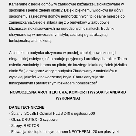
Kameralne osiedle domów w zabudowie bliźniaczej, zlokalizowane w
spokojnej i pełnej zieleni okolicy. Dzięki pięknemu widokowi na góry i
spojonemu sąsiedztwu domów jednorodzinnych to idealne miejsce do
zamieszkania.
Osiedle składa się z 5 budynków w zabudowie
bliźniaczej zlokalizowanych na ogrodzonych działkach. Budynki
utrzymane są w nowoczesnym stylu, cechują się atrakcyjną i
funkcjonalną architekturą.
Architektura budynku utrzymana w prostej, ciepłej, nowoczesnej i
eleganckiej estetyce, która nadaje przyjemny i urokliwy charakter.
Teren
osiedla zamknięty, brama na pilota, do każdego lokalu ogródek (działka
około 5a ) oraz garaż w bryle budynku.
Zbudowany z materiałów o
wysokiej jakości w nowoczesnej bryle. Charakteryzuje się
funkcjonalnym i praktycznym rozkładem pomieszczeń.
NOWOCZESNA ARCHITEKTURA, KOMFORT I WYSOKI STANDARD
WYKONANIA!
DANE TECHNICZNE:
- Ściany: SOLBET Optimal PLUS 240 o gęstości 500
- Okna: DRUTEX - 3 szybowe
- Stropy: RECTOR
- Elewacja: docieplona styropianem NEOTHERM - 20 cm plus tynki