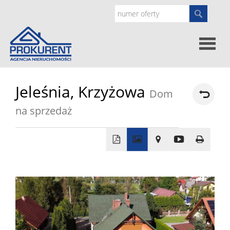
Oferty
Jeleśnia,
Krzyżowa
Dom
na sprzedaż
Strona
główna
Doradz
+
prawne
O
−
nas
Zgłoś