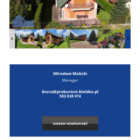
Poszuk
Zgłoś
ofertę
Notatn
Kontak
Mirosław Malicki
Manager
Leaflet
|
© MapTiler
©
OpenStreetMap
contributors
biuro@prokurent-bielsko.pl
503 038 974
zostaw wiadomość