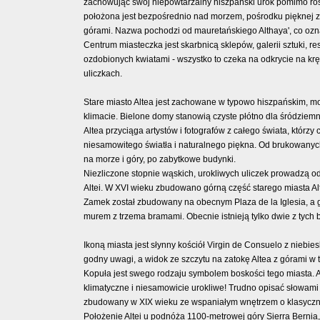
zachowując swój niepowtarzalny hiszpański urok pomimo rosną
położona jest bezpośrednio nad morzem, pośrodku pięknej za
górami. Nazwa pochodzi od mauretańskiego Althaya', co ozna
Centrum miasteczka jest skarbnicą sklepów, galerii sztuki, r
ozdobionych kwiatami - wszystko to czeka na odkrycie na kr
uliczkach.
Stare miasto Altea jest zachowane w typowo hiszpańskim, 
klimacie. Bielone domy stanowią czyste płótno dla śródzie
Altea przyciąga artystów i fotografów z całego świata, którz
niesamowitego światła i naturalnego piękna. Od brukowany
na morze i góry, po zabytkowe budynki.
Niezliczone stopnie wąskich, urokliwych uliczek prowadzą
Altei. W XVI wieku zbudowano górną część starego miasta Alt
Zamek został zbudowany na obecnym Plaza de la Iglesia, a 
murem z trzema bramami. Obecnie istnieją tylko dwie z tych br
Ikoną miasta jest słynny kościół Virgin de Consuelo z niebie
godny uwagi, a widok ze szczytu na zatokę Altea z górami w tl
Kopuła jest swego rodzaju symbolem boskości tego miasta. Al
klimatyczne i niesamowicie urokliwe! Trudno opisać słowami t
zbudowany w XIX wieku ze wspaniałym wnętrzem o klasyczny
Położenie Altei u podnóża 1100-metrowej góry Sierra Berni