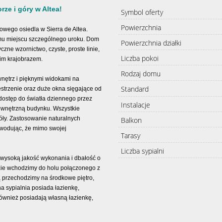
rze i góry w Altea!
Symbol oferty
Powierzchnia
żowego osiedla w Sierra de Altea.
mu miejscu szczególnego uroku. Dom
Powierzchnia działki
czne wzornictwo, czyste, proste linie,
Liczba pokoi
im krajobrazem.
Rodzaj domu
wnętrz i pięknymi widokami na
Standard
estrzenie oraz duże okna sięgające od
 dostęp do światła dziennego przez
Instalacje
zewnętrzną budynku. Wszystkie
óły. Zastosowanie naturalnych
Balkon
owodując, że mimo swojej
Tarasy
Liczba sypialni
wysoką jakość wykonania i dbałość o
dzie wchodzimy do holu połączonego z
przechodzimy na środkowe piętro,
a sypialnia posiada łazienkę,
również posiadają własną łazienkę,