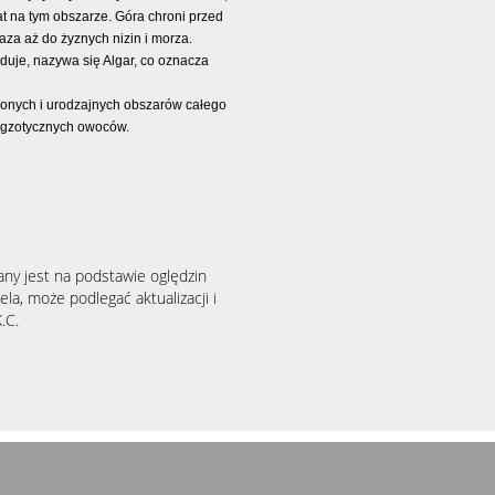
at na tym obszarze. Góra chroni przed
oaza aż do żyznych nizin i morza.
ajduje, nazywa się Algar, co oznacza
elonych i urodzajnych obszarów całego
 egzotycznych owoców.
any jest na podstawie oględzin
la, może podlegać aktualizacji i
.C.