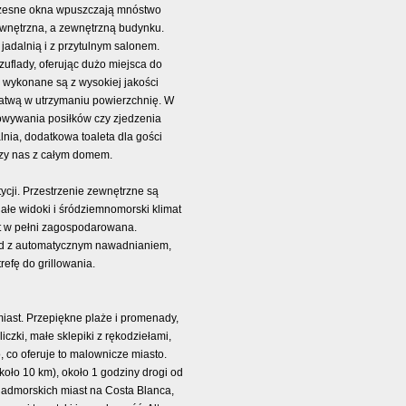
oczesne okna wpuszczają mnóstwo
wewnętrzna, a zewnętrzną budynku.
jadalnią i z przytulnym salonem.
zuflady, oferując dużo miejsca do
 wykonane są z wysokiej jakości
i łatwą w utrzymaniu powierzchnię. W
towywania posiłków czy zjedzenia
lnia, dodatkowa toaleta dla gości
ączy nas z całym domem.
ycji. Przestrzenie zewnętrzne są
ałe widoki i śródziemnomorski klimat
st w pełni zagospodarowana.
ród z automatycznym nawadnianiem,
refę do grillowania.
miast. Przepiękne plaże i promenady,
zki, małe sklepiki z rękodziełami,
, co oferuje to malownicze miasto.
koło 10 km), około 1 godziny drogi od
 nadmorskich miast na Costa Blanca,