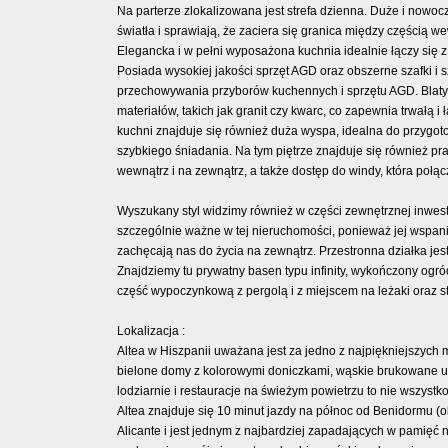
Na parterze zlokalizowana jest strefa dzienna. Duże i now
światła i sprawiają, że zaciera się granica między częścią 
Elegancka i w pełni wyposażona kuchnia idealnie łączy się z 
Posiada wysokiej jakości sprzęt AGD oraz obszerne szafki i s
przechowywania przyborów kuchennych i sprzętu AGD. Blaty
materiałów, takich jak granit czy kwarc, co zapewnia trwałą 
kuchni znajduje się również duża wyspa, idealna do przygo
szybkiego śniadania. Na tym piętrze znajduje się również pra
wewnątrz i na zewnątrz, a także dostęp do windy, która poł
Wyszukany styl widzimy również w części zewnętrznej inwest
szczególnie ważne w tej nieruchomości, ponieważ jej wspani
zachęcają nas do życia na zewnątrz. Przestronna działka je
Znajdziemy tu prywatny basen typu infinity, wykończony og
część wypoczynkową z pergolą i z miejscem na leżaki oraz st
Lokalizacja :
Altea w Hiszpanii uważana jest za jedno z najpiękniejszych 
bielone domy z kolorowymi doniczkami, wąskie brukowane ulic
lodziarnie i restauracje na świeżym powietrzu to nie wszystko
Altea znajduje się 10 minut jazdy na północ od Benidormu (o
Alicante i jest jednym z najbardziej zapadających w pamięć