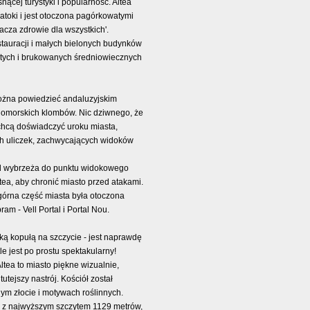
cej turystyki i popularność. Altea
toki i jest otoczona pagórkowatymi
cza zdrowie dla wszystkich'.
estauracji i małych bielonych budynków
ętych i brukowanych średniowiecznych
można powiedzieć andaluzyjskim
mnomorskich klombów. Nic dziwnego, że
y chcą doświadczyć uroku miasta,
ch uliczek, zachwycających widoków
 od wybrzeża do punktu widokowego
ea, aby chronić miasto przed atakami.
górna część miasta była otoczona
am - Vell Portal i Portal Nou.
ską kopułą na szczycie - jest naprawdę
e jest po prostu spektakularny!
tea to miasto piękne wizualnie,
utejszy nastrój. Kościół został
m złocie i motywach roślinnych.
a, z najwyższym szczytem 1129 metrów,