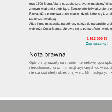
oraz 1500 Sierra Aitana na zachodzie, tworzy magiczny' klim
zimnymi wiatrami z głębi lądu. Zbocze góry leży jak zielona 
Rzeka, która przepływa przez miasto i dzięki której się tu zn
rzekę uzdrawiającą.
Altea i inne miasteczka na północy należą do najbardziej zi
wybrzeża Costa Blanca. Uprawia się tu pomarańcze i wiele
1 913 000 €!
Zapraszamy!
Nota prawna
Opis oferty zawarty na stronie internetowej sporządz
nieruchomości oraz informacji uzyskanych od właścicie
nie stanowi oferty określonej w art. 66 i następnych K