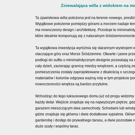
Zniewalająca willa z widokiem na mo
Ta zjawiskowa willa położona jest na terenie nowego, presti
Wyjątkowe położenie pomiędzy górami a morzem nadaje te
ma nowoczesny design i architekturę. Przoduje tu minimalisty
które idealnie komponują się z naturalnym śródziemnomorsk
Ta wyjątkowa inwestycja wyróżnia się starannym wystrojem 
otaczające góry oraz Morze Śródziemne. Otwarte i jasne prz
podłogi do sufitu o minimalistycznym designie pozwalają na
cały dzień, zacierając granicę miedzy wnętrzem, a częścią 
pomieszczenia zostały zaprojektowane z dbałością o szczeg
materiałów i kolorów odgrywa ważną rolę w tym projekcie p
nowoczesności wnętrza są bardzo przytulne.
Wchodząc do tego luksusowego domu już od progu widzimy 
każdy detal. Wejście znajduje się na najwyższym piętrze, g
garażem mieszczącym dwa samochody. Schodami lub windą 
gdzie znajduje się główna i dwie dodatkowe sypialnie. Główn
garderobę i dostęp do prywatnego tarasu, a dwie pozostałe 
duże szafy i wspólny taras.