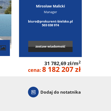
Mirosław Malicki
Manager
biuro@prokurent-bielsko.pl
503 038 974
zostaw wiadomość
2
31 782,69 zł/m
8 182 207 zł
cena:
Dodaj do notatnika