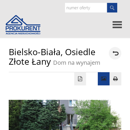
Oferty
Bielsko-Biała,
Osiedle
Złote Łany
Dom na wynajem
Strona
główna
Doradz
prawne
O
nas
Zgłoś