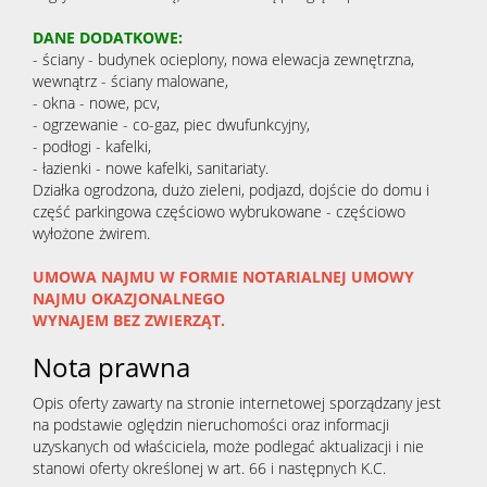
DANE DODATKOWE:
- ściany - budynek ocieplony, nowa elewacja zewnętrzna,
wewnątrz - ściany malowane,
- okna - nowe, pcv,
- ogrzewanie - co-gaz, piec dwufunkcyjny,
- podłogi - kafelki,
- łazienki - nowe kafelki, sanitariaty.
Działka ogrodzona, dużo zieleni, podjazd, dojście do domu i
część parkingowa częściowo wybrukowane - częściowo
wyłożone żwirem.
UMOWA NAJMU W FORMIE NOTARIALNEJ UMOWY
NAJMU OKAZJONALNEGO
WYNAJEM BEZ ZWIERZĄT.
Nota prawna
Opis oferty zawarty na stronie internetowej sporządzany jest
na podstawie oględzin nieruchomości oraz informacji
uzyskanych od właściciela, może podlegać aktualizacji i nie
stanowi oferty określonej w art. 66 i następnych K.C.