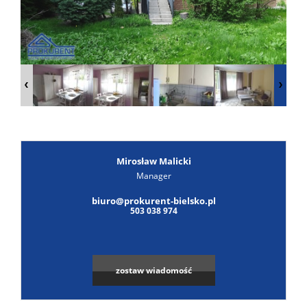
Poszuk
Zgłoś
ofertę
Notatn
Kontak
Mirosław Malicki
Manager
biuro@prokurent-bielsko.pl
503 038 974
zostaw wiadomość