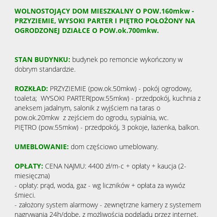
WOLNOSTOJĄCY DOM MIESZKALNY O POW.160mkw -
PRZYZIEMIE, WYSOKI PARTER I PIĘTRO POŁOŻONY NA
OGRODZONEJ DZIAŁCE O POW.ok.700mkw.
STAN BUDYNKU:
budynek po remoncie wykończony w
dobrym standardzie.
ROZKŁAD:
PRZYZIEMIE (pow.ok.50mkw) - pokój ogrodowy,
toaleta; WYSOKI PARTER(pow.55mkw) - przedpokój, kuchnia z
aneksem jadalnym, salonik z wyjściem na taras o
pow.ok.20mkw z zejściem do ogrodu, sypialnia, wc.
PIĘTRO (pow.55mkw) - przedpokój, 3 pokoje, łazienka, balkon.
UMEBLOWANIE:
dom częściowo umeblowany.
OPŁATY:
CENA NAJMU: 4400 zł/m-c + opłaty + kaucja (2-
miesięczna)
- opłaty: prąd, woda, gaz - wg liczników + opłata za wywóz
śmieci.
- założony system alarmowy - zewnętrzne kamery z systemem
nagrywania 24h/dobę, z możliwością podglądu przez internet.