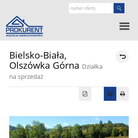
Oferty
Bielsko-Biała,
Olszówka Górna
Działka
Strona
na sprzedaż
główna
Doradz
prawne
O
nas
Zgłoś