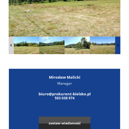
Poszuk
Zgłoś
ofertę
Notatn
Kontak
Mirosław Malicki
Manager
biuro@prokurent-bielsko.pl
503 038 974
zostaw wiadomość