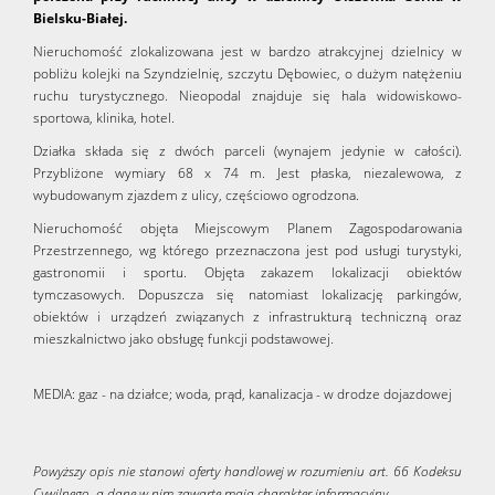
Bielsku-Białej.
Nieruchomość zlokalizowana jest w bardzo atrakcyjnej dzielnicy w
pobliżu kolejki na Szyndzielnię, szczytu Dębowiec, o dużym natężeniu
ruchu turystycznego. Nieopodal znajduje się hala widowiskowo-
sportowa, klinika, hotel.
Działka składa się z dwóch parceli (wynajem jedynie w całości).
Przybliżone wymiary 68 x 74 m. Jest płaska, niezalewowa, z
wybudowanym zjazdem z ulicy, częściowo ogrodzona.
Nieruchomość objęta Miejscowym Planem Zagospodarowania
Przestrzennego, wg którego przeznaczona jest pod usługi turystyki,
gastronomii i sportu. Objęta zakazem lokalizacji obiektów
tymczasowych. Dopuszcza się natomiast lokalizację parkingów,
obiektów i urządzeń związanych z infrastrukturą techniczną oraz
mieszkalnictwo jako obsługę funkcji podstawowej.
MEDIA: gaz - na działce; woda, prąd, kanalizacja - w drodze dojazdowej
Powyższy opis nie stanowi oferty handlowej w rozumieniu art. 66 Kodeksu
Cywilnego, a dane w nim zawarte mają charakter informacyjny.