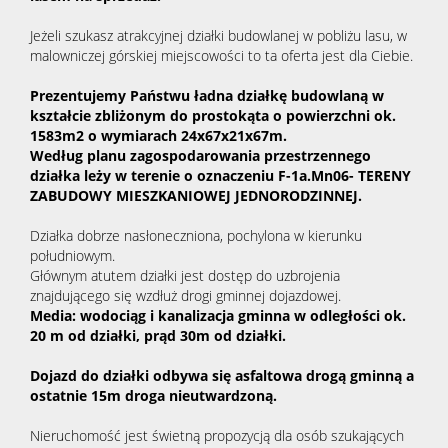
Jeżeli szukasz atrakcyjnej działki budowlanej w pobliżu lasu, w
malowniczej górskiej miejscowości to ta oferta jest dla Ciebie.
Prezentujemy Państwu ładna działkę budowlaną w
kształcie zbliżonym do prostokąta o powierzchni ok.
1583m2 o wymiarach 24x67x21x67m.
Według planu zagospodarowania przestrzennego
działka leży w terenie o oznaczeniu F-1a.Mn06- TERENY
ZABUDOWY MIESZKANIOWEJ JEDNORODZINNEJ.
Działka dobrze nasłoneczniona, pochylona w kierunku
południowym.
Głównym atutem działki jest dostęp do uzbrojenia
znajdującego się wzdłuż drogi gminnej dojazdowej.
Media: wodociąg i kanalizacja gminna w odległości ok.
20 m od działki, prąd 30m od działki.
Dojazd do działki odbywa się asfaltowa drogą gminną a
ostatnie 15m droga nieutwardzoną.
Nieruchomość jest świetną propozycją dla osób szukających