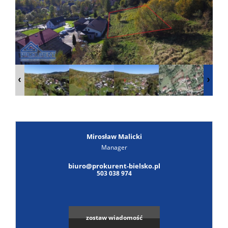
Poszuk
Zgłoś
ofertę
Notatn
Kontak
Mirosław Malicki
Manager
Leaflet
|
© MapTiler
©
OpenStreetMap
contributors
biuro@prokurent-bielsko.pl
503 038 974
zostaw wiadomość