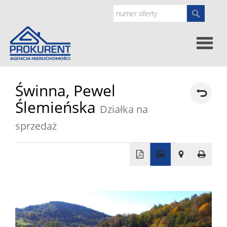
Oferty
Świnna,
Pewel
Ślemieńska
Działka na
Strona
sprzedaż
główna
Doradz
prawne
O
+
−
nas
Zgłoś