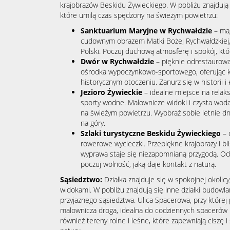
krajobrazów Beskidu Żywieckiego. W pobliżu znajdują s
które umilą czas spędzony na świeżym powietrzu:
Sanktuarium Maryjne w Rychwałdzie
– mag
cudownym obrazem Matki Bożej Rychwałdzkiej, k
Polski. Poczuj duchową atmosferę i spokój, któ
Dwór w Rychwałdzie
– pięknie odrestaurowan
ośrodka wypoczynkowo-sportowego, oferując
historycznym otoczeniu. Zanurz się w historii i 
Jezioro Żywieckie
– idealne miejsce na rela
sporty wodne. Malownicze widoki i czysta wod
na świeżym powietrzu. Wyobraź sobie letnie dn
na góry.
Szlaki turystyczne Beskidu Żywieckiego
– 
rowerowe wycieczki. Przepiękne krajobrazy i bl
wyprawa staje się niezapomnianą przygodą. Odk
poczuj wolność, jaką daje kontakt z naturą.
Sąsiedztwo:
Działka znajduje się w spokojnej okolicy
widokami. W pobliżu znajdują się inne działki budowl
przyjaznego sąsiedztwa. Ulica Spacerowa, przy której p
malownicza droga, idealna do codziennych spacerów i 
również tereny rolne i leśne, które zapewniają ciszę i