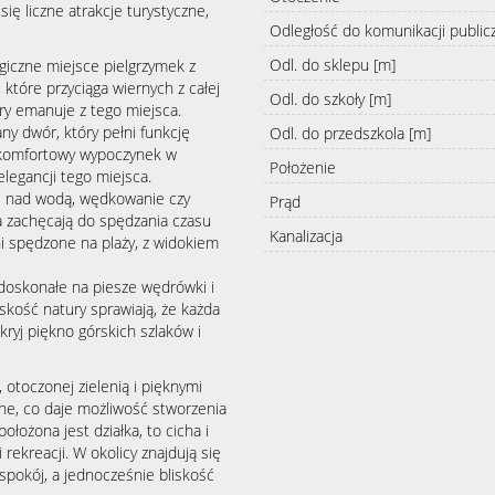
ię liczne atrakcje turystyczne,
Odległość do komunikacji public
Odl. do sklepu [m]
iczne miejsce pielgrzymek z
tóre przyciąga wiernych z całej
Odl. do szkoły [m]
ry emanuje z tego miejsca.
y dwór, który pełni funkcję
Odl. do przedszkola [m]
 komfortowy wypoczynek w
Położenie
elegancji tego miejsca.
ks nad wodą, wędkowanie czy
Prąd
a zachęcają do spędzania czasu
Kanalizacja
i spędzone na plaży, z widokiem
doskonałe na piesze wędrówki i
iskość natury sprawiają, że każda
ryj piękno górskich szlaków i
, otoczonej zielenią i pięknymi
ane, co daje możliwość stworzenia
ołożona jest działka, to cicha i
rekreacji. W okolicy znajdują się
 spokój, a jednocześnie bliskość