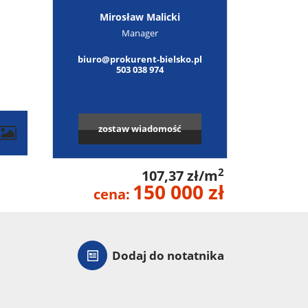
Mirosław Malicki
Manager
biuro@prokurent-bielsko.pl
503 038 974
zostaw wiadomość
contributors
2
107,37 zł/m
150 000 zł
cena:
Dodaj do notatnika