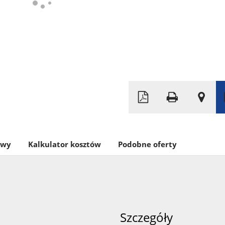
Leaflet
|
© MapTiler
©
OpenStreetMap
owy
Kalkulator kosztów
Podobne oferty
Szczegóły