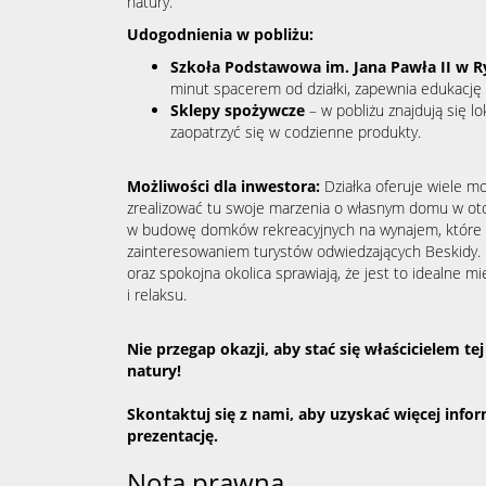
natury.
Udogodnienia w pobliżu:
Szkoła Podstawowa im. Jana Pawła II w R
minut spacerem od działki, zapewnia edukację
Sklepy spożywcze
– w pobliżu znajdują się l
zaopatrzyć się w codzienne produkty.
Możliwości dla inwestora:
Działka oferuje wiele m
zrealizować tu swoje marzenia o własnym domu w ot
w budowę domków rekreacyjnych na wynajem, które 
zainteresowaniem turystów odwiedzających Beskidy. B
oraz spokojna okolica sprawiają, że jest to idealne m
i relaksu.
Nie przegap okazji, aby stać się właścicielem te
natury!
Skontaktuj się z nami, aby uzyskać więcej infor
prezentację.
Nota prawna