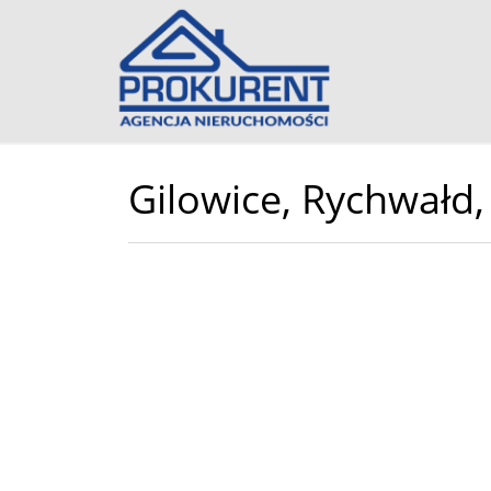
Gilowice,
Rychwałd,
+
−