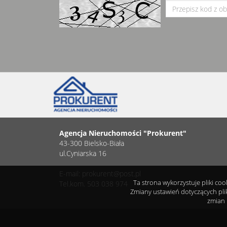
Agencja Nieruchomości "Prokurent"
43-300 Bielsko-Biała
ul.Cyniarska 16
E-mail: prokurent@post.pl
Ta strona wykorzystuje pliki co
Tel.kom. 503 038 974
Zmiany ustawień dotyczących pli
zmian 