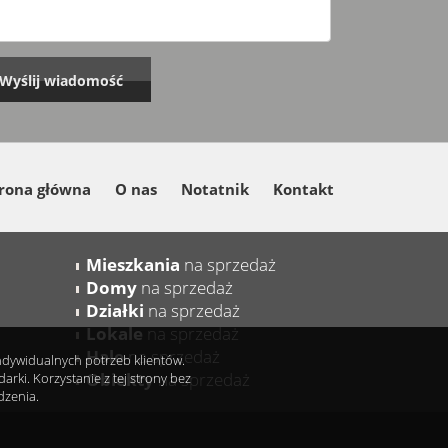
rona główna
O nas
Notatnik
Kontakt
Mieszkania
na sprzedaż
Domy
na sprzedaż
Działki
na sprzedaż
Lokale
na sprzedaż
Hale
na sprzedaż
indywidualnych potrzeb klientów.
Obiekty
na sprzedaż
ki. Korzystanie z tej strony bez
dzenia.