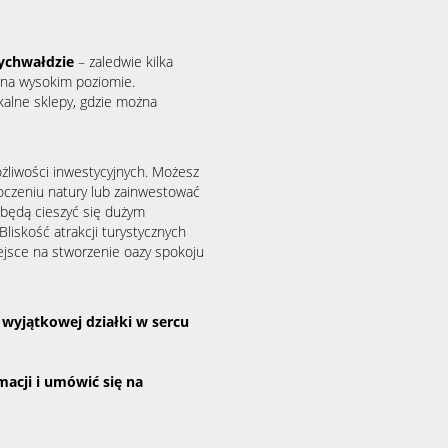
ychwałdzie
– zaledwie kilka
 na wysokim poziomie.
okalne sklepy, gdzie można
ożliwości inwestycyjnych. Możesz
oczeniu natury lub zainwestować
będą cieszyć się dużym
liskość atrakcji turystycznych
iejsce na stworzenie oazy spokoju
j wyjątkowej działki w sercu
macji i umówić się na