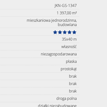
JKN-GS-1347
1 397,00 m²
mieszkaniowa jednorodzinna,
budowlana
35x40 m
własność
niezagospodarowana
płaska
prostokąt
brak
brak
brak
droga polna
działki niezabudowane