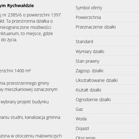
ym Rychwałdzie
Symbol oferty
ej nr 2385/6 o powierzchni 1397
Powierzchnia
d. Ta przestronna działka o
Przeznaczenie działki
 nieograniczone możliwości
ktuarium, to miejsce, gdzie
 do życia.
Standard
Wymiary działki
Stan prawny
Zagosp. działki
ierzchni 1400 m²
Ukształtowanie działki
ia przestrzennego gminy
dowy mieszkaniowej oznaczonym
Kształt działki
Ogrodzenie działki
e wybrany projekt budynku
Gaz
aniu studni, kanalizacja gminna
Woda
Dojazd
ożona w otoczeniu malowniczych
Otoczenie