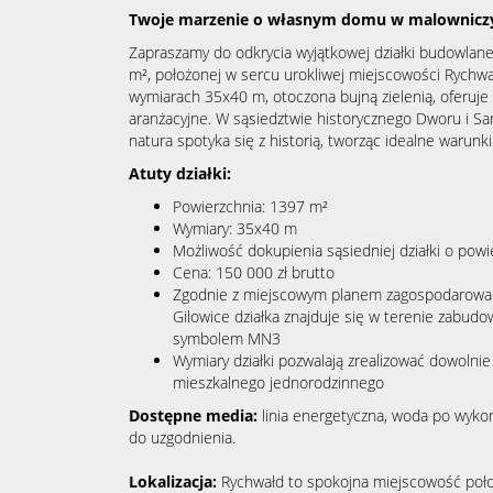
Twoje marzenie o własnym domu w malownicz
Zapraszamy do odkrycia wyjątkowej działki budowlan
m², położonej w sercu urokliwej miejscowości Rychwał
wymiarach 35x40 m, otoczona bujną zielenią, oferuje
aranżacyjne. W sąsiedztwie historycznego Dworu i San
natura spotyka się z historią, tworząc idealne warunki
Atuty działki:
Powierzchnia: 1397 m²
Wymiary: 35x40 m
Możliwość dokupienia sąsiedniej działki o pow
Cena: 150 000 zł brutto
Zgodnie z miejscowym planem zagospodarowan
Gilowice działka znajduje się w terenie zabu
symbolem MN3
Wymiary działki pozwalają zrealizować dowolni
mieszkalnego jednorodzinnego
Dostępne media:
linia energetyczna, woda po wykon
do uzgodnienia.
Lokalizacja:
Rychwałd to spokojna miejscowość poł