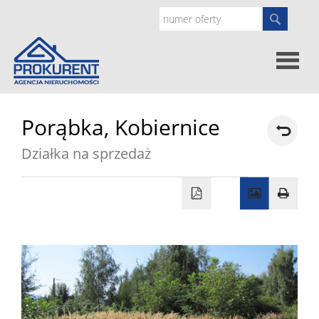
Oferty
Porąbka,
Kobiernice
Działka na sprzedaż
Strona
główna
Doradz
prawne
O
nas
Zgłoś