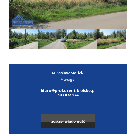
Poszuk
Zgłoś
ofertę
Notatn
Kontak
Mirosław Malicki
Manager
biuro@prokurent-bielsko.pl
503 038 974
zostaw wiadomość