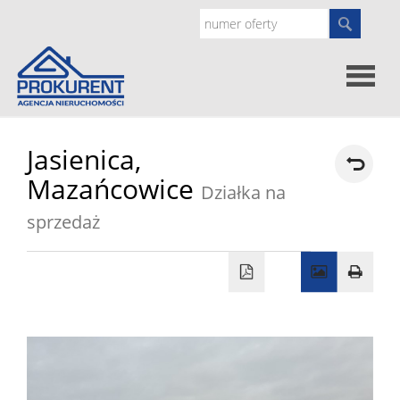
Oferty
Jasienica,
Mazańcowice
Działka na
Strona
sprzedaż
główna
Doradz
prawne
O
nas
Zgłoś