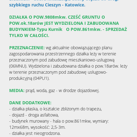
szybkiego ruchu Cieszyn - Katowice.
DZIAŁKA O POW.9808mkw. CZEŚĆ GRUNTU O
POW.ok.18arów JEST WYDZIELONA I ZABUDOWANA
BUDYNKIEM-Typu Kurnik O POW.861mkw. - SPRZEDAŻ
TYLKO W CAŁOŚCI.
PRZEZNACZENIE:
wg aktualnie obowiązującego planu
zagospodarowania przestrzennego działka leży w terenie
przeznaczonym pod zabudowę mieszkaniowo-usługową
(06MNU). Wydzielona i zabudowana działka o pow.18arów. leży
w terenie przeznaczonym pod zabudowę usługowo-
produkcyjną (04PU1).
MEDIA:
prąd, woda, gaz - w drodze dojazdowej.
DANE DODATKOWE:
- działka płaska, o kształcie zbliżonym do trapezu,
- dojazd - droga asfaltowa,
- budynek murowany - hala o pow.861mkw, wymiary:
12mx68m, wysokość: 2,5-3m.
- działka jest nieogrodzona.