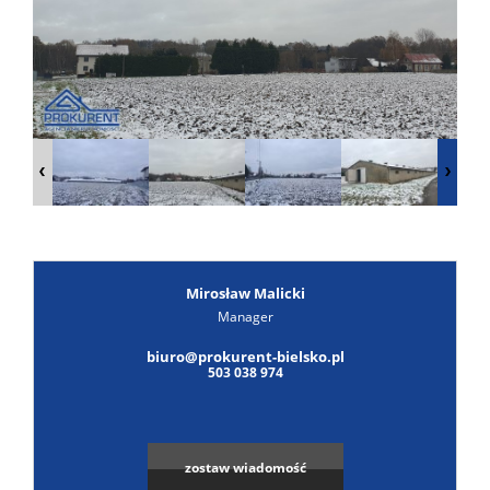
Poszuk
Zgłoś
ofertę
Notatn
Kontak
Mirosław Malicki
Manager
biuro@prokurent-bielsko.pl
503 038 974
zostaw wiadomość