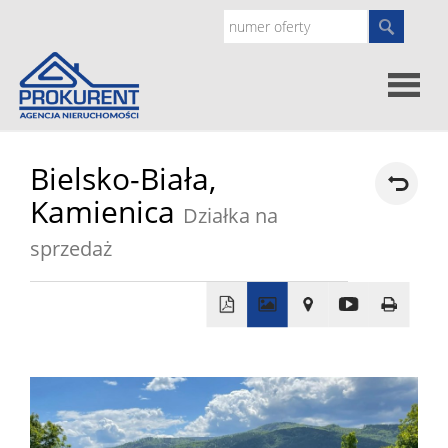
Oferty
Bielsko-Biała,
Kamienica
Działka na
Strona
sprzedaż
główna
Doradz
prawne
O
+
−
nas
Zgłoś