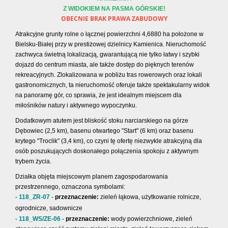
Z WIDOKIEM NA PASMA GÓRSKIE!
OBECNIE BRAK PRAWA ZABUDOWY
Atrakcyjne grunty rolne o łącznej powierzchni 4,6880 ha położone w
Bielsku-Białej przy w prestiżowej dzielnicy Kamienica. Nieruchomość
zachwyca świetną lokalizacją, gwarantującą nie tylko łatwy i szybki
dojazd do centrum miasta, ale także dostęp do pięknych terenów
rekreacyjnych. Zlokalizowana w pobliżu tras rowerowych oraz lokali
gastronomicznych, ta nieruchomość oferuje także spektakularny widok
na panoramę gór, co sprawia, że jest idealnym miejscem dla
miłośników natury i aktywnego wypoczynku.
Dodatkowym atutem jest bliskość stoku narciarskiego na górze
Dębowiec (2,5 km), basenu otwartego "Start" (6 km) oraz basenu
krytego "Troclik" (3,4 km), co czyni tę ofertę niezwykle atrakcyjną dla
osób poszukujących doskonałego połączenia spokoju z aktywnym
trybem życia.
Działka objęta miejscowym planem zagospodarowania
przestrzennego, oznaczona symbolami:
- 118_ZR-07 -
przeznaczenie:
zieleń łąkowa, użytkowanie rolnicze,
ogrodnicze, sadownicze
- 118_WS/ZE-06 -
przeznaczenie:
wody powierzchniowe, zieleń