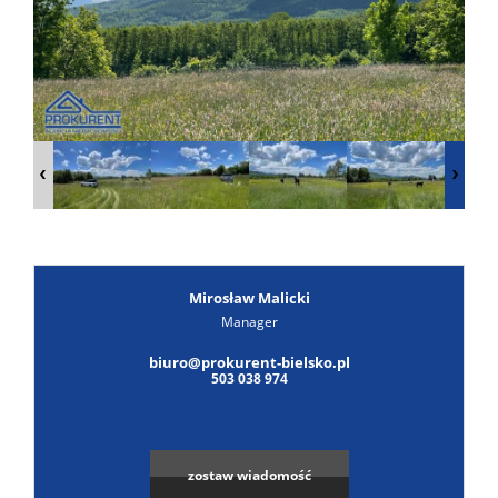
Poszuk
Zgłoś
ofertę
Notatn
Kontak
Mirosław Malicki
Manager
Leaflet
|
© MapTiler
©
OpenStreetMap
contributors
biuro@prokurent-bielsko.pl
503 038 974
zostaw wiadomość