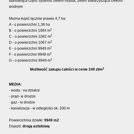
stanowiąca część systemu zieleni miasta, zieleń towarzysząca ciekom
wodnym
Można kupić łącznie prawie 4,7 ha:
A - o powierzchni 1,38 ha
2
B -
o powierzchni
1084 m
2
C -
o powierzchni
1082 m
2
D -
o powierzchni
1067 m
2
E -
o powierzchni
9949 m
2
F -
o powierzchni
9949 m
2
G -
o powierzchni
9949 m
2
Możliwość zakupu całości w cenie 249 zł/m
MEDIA:
- woda - na działce
- prąd- w drodze
- gaz - w drodze
- kanalizacja - w odległości ok. 200 m
Powierzchnia działki:
9949 m2
Dojazd:
drogą asfaltową