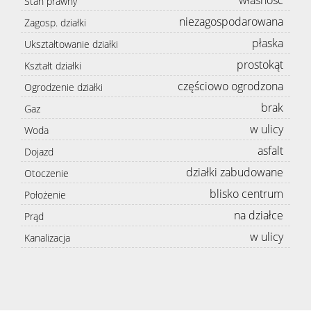
własność
Stan prawny
niezagospodarowana
Zagosp. działki
płaska
Ukształtowanie działki
prostokąt
Kształt działki
częściowo ogrodzona
Ogrodzenie działki
brak
Gaz
w ulicy
Woda
asfalt
Dojazd
działki zabudowane
Otoczenie
blisko centrum
Położenie
na działce
Prąd
w ulicy
Kanalizacja