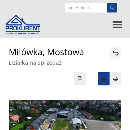
Oferty
Milówka,
Mostowa
Działka na sprzedaż
Strona
główna
Doradz
prawne
O
nas
Zgłoś