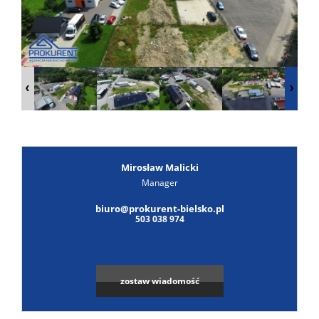
Poszuk
Zgłoś
ofertę
Notatn
Kontak
Mirosław Malicki
Manager
biuro@prokurent-bielsko.pl
503 038 974
zostaw wiadomość