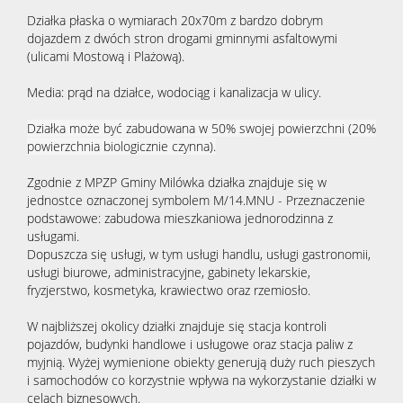
Działka płaska o wymiarach 20x70m z bardzo dobrym
dojazdem z dwóch stron drogami gminnymi asfaltowymi
(ulicami Mostową i Plażową).
Media: prąd na działce, wodociąg i kanalizacja w ulicy.
Działka może być zabudowana w 50% swojej powierzchni (20%
powierzchnia biologicznie czynna).
Zgodnie z MPZP Gminy Milówka działka znajduje się w
jednostce oznaczonej symbolem M/14.MNU - Przeznaczenie
podstawowe: zabudowa mieszkaniowa jednorodzinna z
usługami.
Dopuszcza się usługi, w tym usługi handlu, usługi gastronomii,
usługi biurowe, administracyjne, gabinety lekarskie,
fryzjerstwo, kosmetyka, krawiectwo oraz rzemiosło.
W najbliższej okolicy działki znajduje się stacja kontroli
pojazdów, budynki handlowe i usługowe oraz stacja paliw z
myjnią. Wyżej wymienione obiekty generują duży ruch pieszych
i samochodów co korzystnie wpływa na wykorzystanie działki w
celach biznesowych.