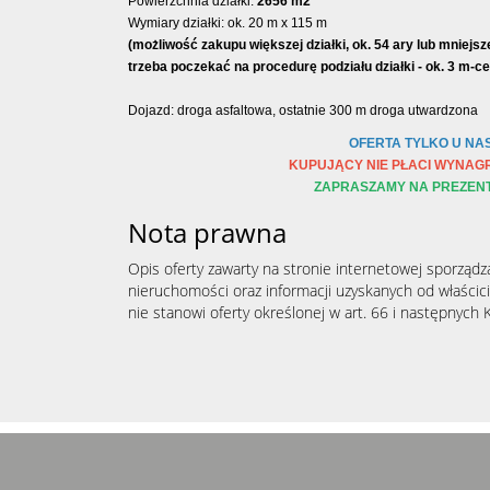
Powierzchnia działki:
2656 m
2
Wymiary działki: ok. 20 m x 115 m
(możliwość zakupu większej działki, ok. 54 ary lub mniejsz
trzeba poczekać na procedurę podziału działki - ok. 3 m-ce
Dojazd: droga asfaltowa, ostatnie 300 m droga utwardzona
OFERTA TYLKO U NAS
KUPUJĄCY NIE PŁACI WYNAG
ZAPRASZAMY NA PREZEN
Nota prawna
Opis oferty zawarty na stronie internetowej sporządz
nieruchomości oraz informacji uzyskanych od właścicie
nie stanowi oferty określonej w art. 66 i następnych K