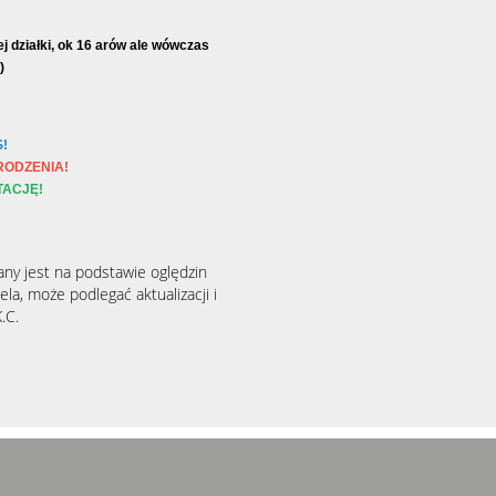
ej działki, ok 16 arów ale wówczas
)
!
RODZENIA!
TACJĘ!
any jest na podstawie oględzin
la, może podlegać aktualizacji i
.C.