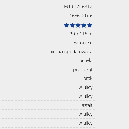
EUR-GS-6312
2 656,00 m²
20 x 115 m
własność
niezagospodarowana
pochyła
prostokąt
brak
w ulicy
w ulicy
asfalt
w ulicy
w ulicy