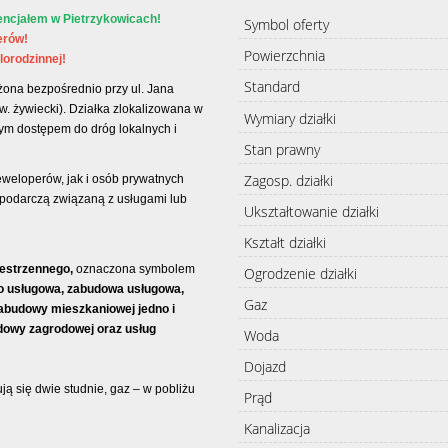
cjałem w Pietrzykowicach!
Symbol oferty
erów!
Powierzchnia
orodzinnej!
Standard
ożona bezpośrednio przy ul. Jana
. żywiecki). Działka zlokalizowana w
Wymiary działki
wym dostępem do dróg lokalnych i
Stan prawny
Zagosp. działki
eweloperów, jak i osób prywatnych
spodarczą związaną z usługami lub
Ukształtowanie działki
Kształt działki
estrzennego,
oznaczona symbolem
Ogrodzenie działki
 usługowa, zabudowa usługowa,
Gaz
abudowy mieszkaniowej jedno i
dowy zagrodowej oraz usług
Woda
Dojazd
ją się dwie studnie, gaz – w pobliżu
Prąd
Kanalizacja