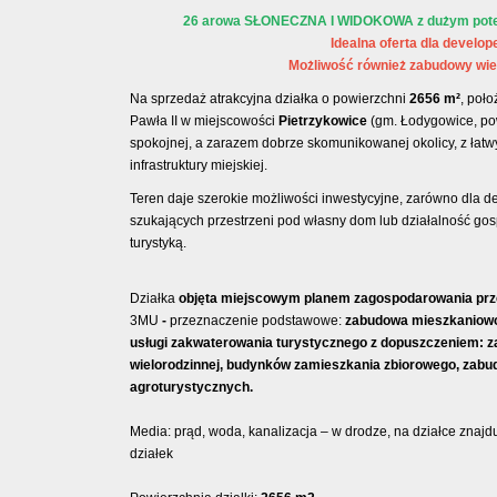
26 arowa SŁONECZNA I WIDOKOWA z dużym poten
Idealna
oferta dla develop
Możliwość również zabudowy wiel
Na sprzedaż atrakcyjna działka o powierzchni
2656 m²
, poł
Pawła II w miejscowości
Pietrzykowice
(gm. Łodygowice, pow
spokojnej, a zarazem dobrze skomunikowanej okolicy, z łat
infrastruktury miejskiej.
Teren daje szerokie możliwości inwestycyjne, zarówno dla d
szukających przestrzeni pod własny dom lub działalność go
turystyką.
Działka
objęta miejscowym planem zagospodarowania prz
3MU
-
przeznaczenie podstawowe:
zabudowa mieszkaniowo
usługi zakwaterowania turystycznego z dopuszczeniem: z
wielorodzinnej, budynków zamieszkania zbiorowego, zabu
agroturystycznych.
Media: prąd, woda, kanalizacja – w drodze, na działce znajdu
działek