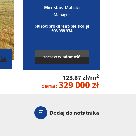
Mirosław Malicki
Manager
biuro@prokurent-bielsko.pl
503 038 974
zostaw wiadomość
2
123,87 zł/m
329 000 zł
cena:
Dodaj do notatnika