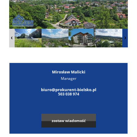
Poszuk
Zgłoś
ofertę
Notatn
Kontak
Mirosław Malicki
Manager
biuro@prokurent-bielsko.pl
503 038 974
zostaw wiadomość