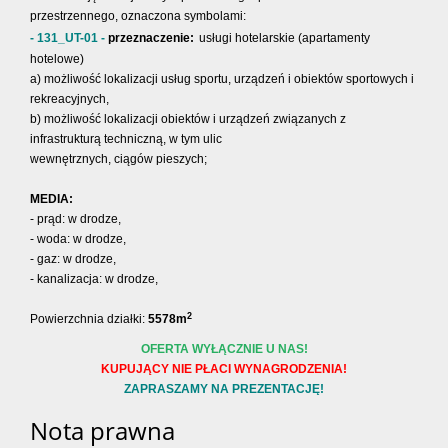
przestrzennego, oznaczona symbolami:
- 131_UT-01 -
przeznaczenie:
us
ł
ugi hotelarskie (apartamenty
hotelowe)
a) mo
żliwość
lokalizacji us
ług
sportu, urz
ą
dze
ń
i obiektów sportowych i
rekreacyjnych,
b) możliwość
lokalizacji
obiektów i urz
ą
dze
ń
zwi
ą
zanych
z
infrastruktur
ą
techniczn
ą
,
w tym
ulic
wewn
ę
trznych, ci
ą
gów pieszych;
MEDIA:
- prąd:
w drodze,
- woda:
w drodze,
- gaz: w drodze,
- kanalizacja: w drodze,
2
Powierzchnia działki:
5578m
OFERTA WYŁĄCZNIE U NAS!
KUPUJĄCY NIE PŁACI WYNAGRODZENIA!
ZAPRASZAMY NA PREZENTACJĘ!
Nota prawna