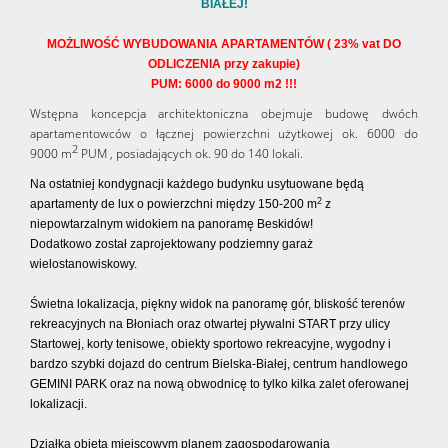
BIAŁEJ!
MOŻLIWOŚĆ WYBUDOWANIA APARTAMENTÓW ( 23% vat DO
ODLICZENIA przy zakupie)
PUM:
6000 do 9000 m2 !!!
Wstępna koncepcja architektoniczna obejmuje budowę dwóch
apartamentowców o łącznej powierzchni użytkowej ok. 6000 do
2
9000 m
PUM ,
posiadających ok. 90 do 140 lokali.
Na ostatniej kondygnacji każdego budynku usytuowane będą
2
apartamenty de lux o powierzchni między 150-200 m
z
niepowtarzalnym widokiem na panoramę Beskidów!
Dodatkowo został zaprojektowany podziemny garaż
wielostanowiskowy.
Świetna lokalizacja, piękny widok na panoramę gór, bliskość terenów
rekreacyjnych na Błoniach oraz otwartej pływalni START przy ulicy
Startowej, korty tenisowe, obiekty sportowo rekreacyjne, wygodny i
bardzo szybki dojazd do centrum Bielska-Białej, centrum handlowego
GEMINI PARK oraz na nową obwodnicę to tylko kilka zalet oferowanej
lokalizacji.
Działka objęta miejscowym planem zagospodarowania