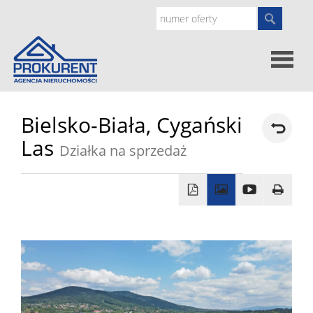
Oferty
Bielsko-Biała,
Cygański
Las
Działka na sprzedaż
Strona
główna
Doradz
prawne
O
nas
Zgłoś