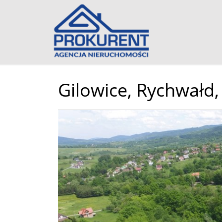
Gilowice,
Rychwałd,
+
−