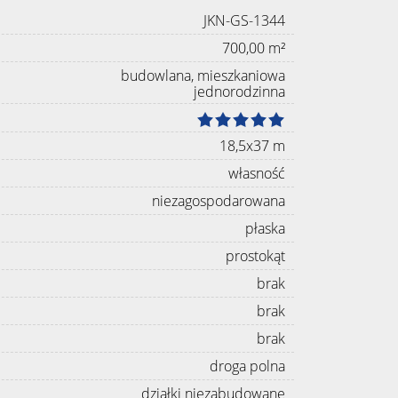
JKN-GS-1344
700,00 m²
budowlana, mieszkaniowa
jednorodzinna
18,5x37 m
własność
niezagospodarowana
płaska
prostokąt
brak
brak
brak
droga polna
działki niezabudowane