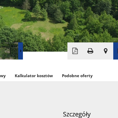
Leaflet
|
© MapTiler
©
OpenStreetMap
owy
Kalkulator kosztów
Podobne oferty
Szczegóły