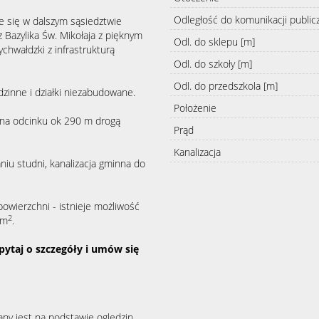
Odległość do komunikacji public
ce się w dalszym sąsiedztwie
Bazylika Św. Mikołaja z pięknym
Odl. do sklepu [m]
chwałdzki z infrastrukturą
Odl. do szkoły [m]
Odl. do przedszkola [m]
zinne i działki niezabudowane.
Położenie
 na odcinku ok 290 m drogą
Prąd
Kanalizacja
iu studni, kanalizacja gminna do
owierzchni - istnieje możliwość
2
 m
.
apytaj o szczegóły i umów się
any jest na podstawie oględzin