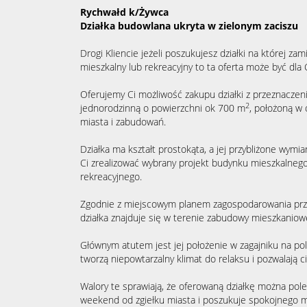
Rychwałd k/Żywca
Działka budowlana ukryta w zielonym zaciszu
Drogi Kliencie jeżeli poszukujesz działki na której 
mieszkalny lub rekreacyjny to ta oferta może być dla 
Oferujemy Ci możliwość zakupu działki z przeznacz
2
jednorodzinną o powierzchni ok 700 m
, położoną w 
miasta i zabudowań.
Działka ma kształt prostokąta, a jej przybliżone wymi
Ci zrealizować wybrany projekt budynku mieszkalneg
rekreacyjnego.
Zgodnie z miejscowym planem zagospodarowania prz
działka znajduje się w terenie zabudowy mieszkani
Głównym atutem jest jej położenie w zagajniku na po
tworzą niepowtarzalny klimat do relaksu i pozwalają c
Walory te sprawiają, że oferowaną działkę można pol
weekend od zgiełku miasta i poszukuje spokojnego mie