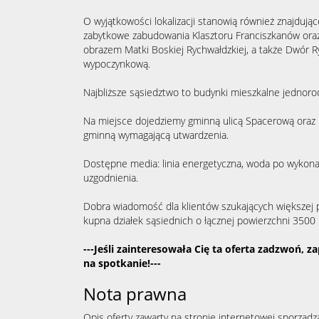
O wyjątkowości lokalizacji stanowią również znajdują
zabytkowe zabudowania Klasztoru Franciszkanów oraz 
obrazem Matki Boskiej Rychwałdzkiej, a także Dwór Ry
wypoczynkową.
Najbliższe sąsiedztwo to budynki mieszkalne jednorod
Na miejsce dojedziemy gminną ulicą Spacerową oraz
gminną wymagającą utwardzenia.
Dostępne media: linia energetyczna, woda po wykonan
uzgodnienia.
Dobra wiadomość dla klientów szukających większej p
kupna działek sąsiednich o łącznej powierzchni 3500
---Jeśli zainteresowała Cię ta oferta zadzwoń, z
na spotkanie!---
Nota prawna
Opis oferty zawarty na stronie internetowej sporządz