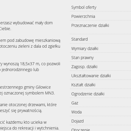
Symbol oferty
Powierzchnia
zamierzasz wybudować mały dom
Przeznaczenie działki
Ciebie.
Standard
eniem pod zabudowę mieszkaniową
otoczeniu zieleni z dala od zgiełku
Wymiary działki
Stan prawny
ary wynoszą 18,5x37 m, co pozwoli
Zagosp. działki
o jednorodzinnego lub
Ukształtowanie działki
Kształt działki
estrzennego gminy Gilowice
owej oznaczonej symbolem MN3.
Ogrodzenie działki
Gaz
lanie otoczonej drzewami, które
ieszyć się prywatnością.
Woda
Dojazd
ecić każdemu kto ucieka w
jsca do rekreacji i wytchnienia.
Otoczenie