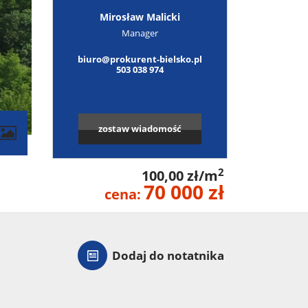
Mirosław Malicki
Manager
biuro@prokurent-bielsko.pl
503 038 974
zostaw wiadomość
contributors
2
100,00 zł/m
70 000 zł
cena:
Dodaj do notatnika