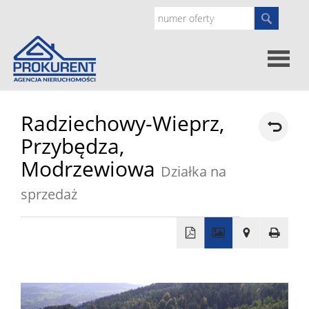
Oferty
Radziechowy-Wieprz,
Przybędza,
Strona
Modrzewiowa
Działka na
główna
sprzedaż
Doradz
prawne
O
+
nas
Zgłoś
−