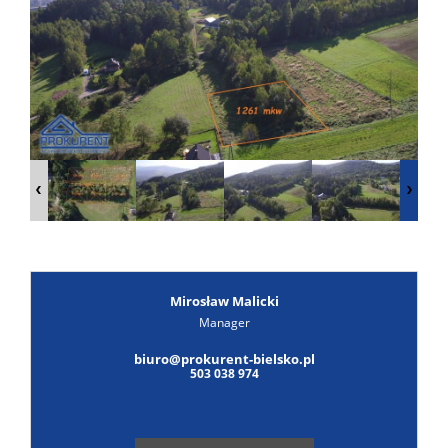
Poszuk
Zgłoś
ofertę
Notatn
Kontak
Mirosław Malicki
Manager
Leaflet
|
© MapTiler
©
OpenStreetMap
contributors
biuro@prokurent-bielsko.pl
503 038 974