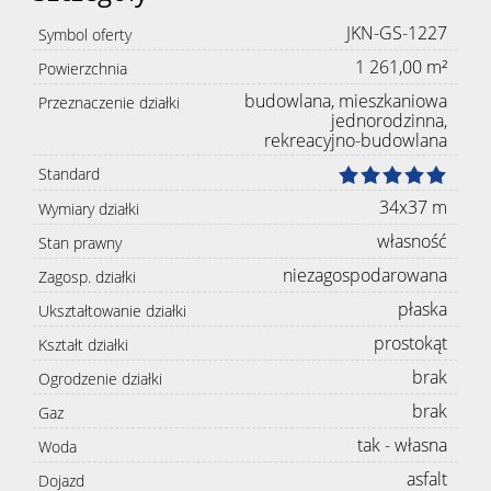
JKN-GS-1227
Symbol oferty
1 261,00 m²
Powierzchnia
budowlana, mieszkaniowa
Przeznaczenie działki
jednorodzinna,
rekreacyjno-budowlana
Standard
34x37 m
Wymiary działki
własność
Stan prawny
niezagospodarowana
Zagosp. działki
płaska
Ukształtowanie działki
prostokąt
Kształt działki
brak
Ogrodzenie działki
brak
Gaz
tak - własna
Woda
asfalt
Dojazd