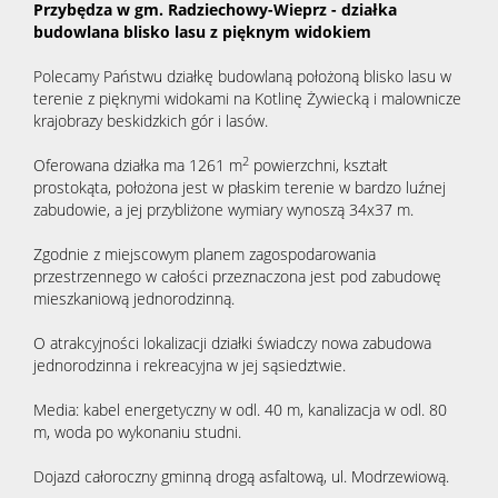
Przybędza w gm. Radziechowy-Wieprz - działka
budowlana blisko lasu z pięknym widokiem
Polecamy Państwu działkę budowlaną położoną blisko lasu w
terenie z pięknymi widokami na Kotlinę Żywiecką i malownicze
krajobrazy beskidzkich gór i lasów.
2
Oferowana działka ma 1261 m
powierzchni, kształt
prostokąta, położona jest w płaskim terenie w bardzo luźnej
zabudowie, a jej przybliżone wymiary wynoszą 34x37 m.
Zgodnie z miejscowym planem zagospodarowania
przestrzennego w całości przeznaczona jest pod zabudowę
mieszkaniową jednorodzinną.
O atrakcyjności lokalizacji działki świadczy nowa zabudowa
jednorodzinna i rekreacyjna w jej sąsiedztwie.
Media: kabel energetyczny w odl. 40 m, kanalizacja w odl. 80
m, woda po wykonaniu studni.
Dojazd całoroczny gminną drogą asfaltową, ul. Modrzewiową.