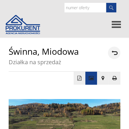
Oferty
Świnna,
Miodowa
Działka na sprzedaż
Strona
główna
Doradz
+
prawne
O
−
nas
Zgłoś