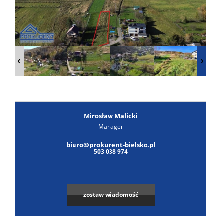
Poszuk
Zgłoś
ofertę
Notatn
Kontak
Mirosław Malicki
Manager
Leaflet
|
© MapTiler
©
OpenStreetMap
contributors
biuro@prokurent-bielsko.pl
503 038 974
zostaw wiadomość