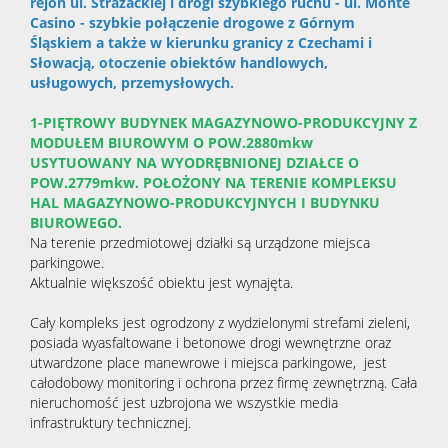
rejon ul. Strażackiej i drogi szybkiego ruchu - ul. Monte
Casino - szybkie połączenie drogowe z Górnym
Śląskiem a także w kierunku granicy z Czechami i
Słowacją, otoczenie obiektów handlowych,
usługowych, przemysłowych.
1-PIĘTROWY BUDYNEK MAGAZYNOWO-PRODUKCYJNY Z
MODUŁEM BIUROWYM O POW.2880mkw
USYTUOWANY NA WYODRĘBNIONEJ DZIAŁCE O
POW.2779mkw. POŁOŻONY NA TERENIE KOMPLEKSU
HAL MAGAZYNOWO-PRODUKCYJNYCH I BUDYNKU
BIUROWEGO.
Na terenie przedmiotowej działki są urządzone miejsca
parkingowe.
Aktualnie większość obiektu jest wynajęta.
Cały kompleks jest ogrodzony z wydzielonymi strefami zieleni,
posiada wyasfaltowane i betonowe drogi wewnętrzne oraz
utwardzone place manewrowe i miejsca parkingowe, jest
całodobowy monitoring i ochrona przez firmę zewnętrzną. Cała
nieruchomość jest uzbrojona we wszystkie media
infrastruktury technicznej.