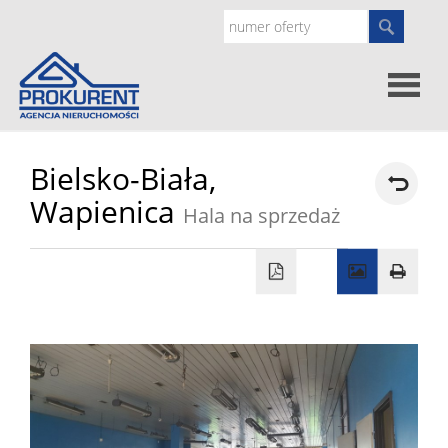
Oferty
Bielsko-Biała,
Wapienica
Hala na sprzedaż
Strona
główna
Doradz
prawne
O
nas
Zgłoś