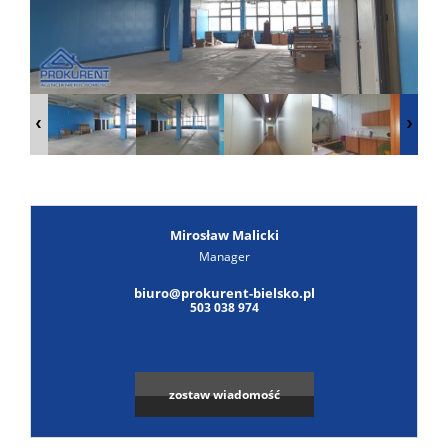
Poszuk
Zgłoś
ofertę
Notatn
Kontak
Mirosław Malicki
Manager
biuro@prokurent-bielsko.pl
503 038 974
zostaw wiadomość