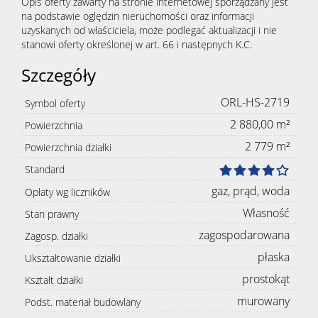
Opis oferty zawarty na stronie internetowej sporządzany jest
na podstawie oględzin nieruchomości oraz informacji
uzyskanych od właściciela, może podlegać aktualizacji i nie
stanowi oferty określonej w art. 66 i następnych K.C.
Szczegóły
ORL-HS-2719
Symbol oferty
2 880,00 m²
Powierzchnia
2 779 m²
Powierzchnia działki
Standard
gaz, prąd, woda
Opłaty wg liczników
Własność
Stan prawny
zagospodarowana
Zagosp. działki
płaska
Ukształtowanie działki
prostokąt
Kształt działki
murowany
Podst. materiał budowlany