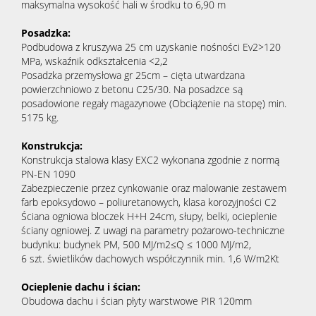
maksymalna wysokość hali w środku to 6,90 m
Posadzka:
Podbudowa z kruszywa 25 cm uzyskanie nośności Ev2>120
MPa, wskaźnik odkształcenia <2,2
Posadzka przemysłowa gr 25cm – cięta utwardzana
powierzchniowo z betonu C25/30. Na posadzce są
posadowione regały magazynowe (Obciążenie na stopę) min.
5175 kg.
Konstrukcja:
Konstrukcja stalowa klasy EXC2 wykonana zgodnie z normą
PN-EN 1090
Zabezpieczenie przez cynkowanie oraz malowanie zestawem
farb epoksydowo – poliuretanowych, klasa korozyjności C2
Ściana ogniowa bloczek H+H 24cm, słupy, belki, ocieplenie
ściany ogniowej. Z uwagi na parametry pożarowo-techniczne
budynku: budynek PM, 500 MJ/m2≤Q ≤ 1000 MJ/m2,
6 szt. świetlików dachowych współczynnik min. 1,6 W/m2Kt
Ocieplenie dachu i ścian:
Obudowa dachu i ścian płyty warstwowe PIR 120mm