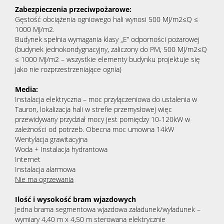
Zabezpieczenia przeciwpożarowe:
Gęstość obciążenia ogniowego hali wynosi 500 MJ/m2≤Q ≤
1000 MJ/m2.
Budynek spełnia wymagania klasy „E” odporności pożarowej
(budynek jednokondygnacyjny, zaliczony do PM, 500 MJ/m2≤Q
≤ 1000 MJ/m2 – wszystkie elementy budynku projektuje się
jako nie rozprzestrzeniające ognia)
Media:
Instalacja elektryczna – moc przyłączeniowa do ustalenia w
Tauron, lokalizacja hali w strefie przemysłowej więc
przewidywany przydział mocy jest pomiędzy 10-120kW w
zależności od potrzeb. Obecna moc umowna 14kW
Wentylacja grawitacyjna
Woda + Instalacja hydrantowa
Internet
Instalacja alarmowa
Nie ma ogrzewania
Ilość i wysokość bram wjazdowych
Jedna brama segmentowa wjazdowa załadunek/wyładunek –
wymiary 4,40 m x 4,50 m sterowana elektrycznie