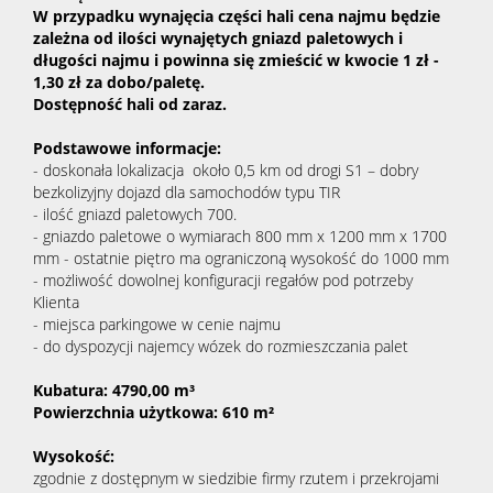
W przypadku wynajęcia części hali cena najmu będzie
zależna od ilości wynajętych gniazd paletowych i
długości najmu i powinna się zmieścić w kwocie 1 zł -
1,30 zł za dobo/paletę.
Dostępność hali od zaraz.
Podstawowe informacje:
- doskonała lokalizacja około 0,5 km od drogi S1 – dobry
bezkolizyjny dojazd dla samochodów typu TIR
- ilość gniazd paletowych 700.
- gniazdo paletowe o wymiarach 800 mm x 1200 mm x 1700
mm - ostatnie piętro ma ograniczoną wysokość do 1000 mm
- możliwość dowolnej konfiguracji regałów pod potrzeby
Klienta
- miejsca parkingowe w cenie najmu
- do dyspozycji najemcy wózek do rozmieszczania palet
Kubatura: 4790,00 m³
Powierzchnia użytkowa: 610 m²
Wysokość:
zgodnie z dostępnym w siedzibie firmy rzutem i przekrojami