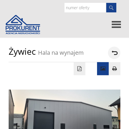
Oferty
Żywiec
Hala na wynajem
Strona
główna
Doradz
prawne
O
nas
Zgłoś