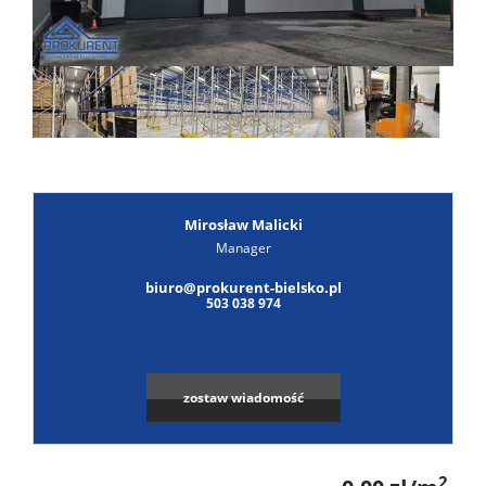
Poszuk
Zgłoś
ofertę
Notatn
Kontak
Mirosław Malicki
Manager
biuro@prokurent-bielsko.pl
503 038 974
zostaw wiadomość
2