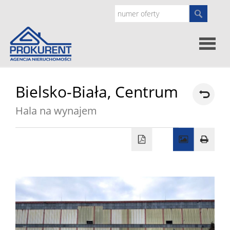
Oferty
Bielsko-Biała,
Centrum
Hala na wynajem
Strona
główna
Doradz
prawne
O
nas
Zgłoś