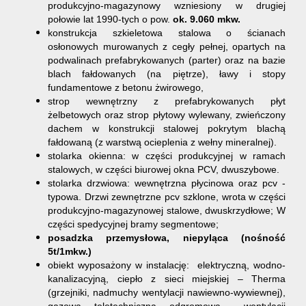
produkcyjno-magazynowy wzniesiony w drugiej
połowie lat 1990-tych o pow.
ok. 9.060 mkw.
konstrukcja szkieletowa stalowa o ścianach
osłonowych murowanych z cegły pełnej, opartych na
podwalinach prefabrykowanych (parter) oraz na bazie
blach fałdowanych (na piętrze), ławy i stopy
fundamentowe z betonu żwirowego,
strop wewnętrzny z prefabrykowanych płyt
żelbetowych oraz strop płytowy wylewany, zwieńczony
dachem w konstrukcji stalowej pokrytym blachą
fałdowaną (z warstwą ocieplenia z wełny mineralnej).
stolarka okienna: w części produkcyjnej w ramach
stalowych, w części biurowej okna PCV, dwuszybowe.
stolarka drzwiowa: wewnętrzna płycinowa oraz pcv -
typowa. Drzwi zewnętrzne pcv szklone, wrota w części
produkcyjno-magazynowej stalowe, dwuskrzydłowe; W
części spedycyjnej bramy segmentowe;
posadzka przemysłowa, niepyląca (nośność
5t/1mkw.)
obiekt wyposażony w instalację: elektryczną, wodno-
kanalizacyjną, ciepło z sieci miejskiej – Therma
(grzejniki, nadmuchy wentylacji nawiewno-wywiewnej),