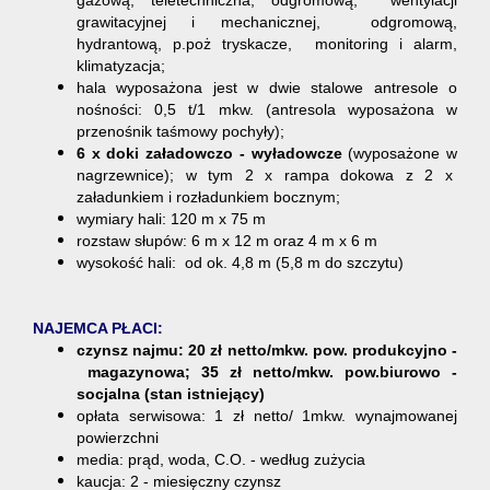
gazową, teletechniczna, odgromową, wentylacji
grawitacyjnej i mechanicznej, odgromową,
hydrantową, p.poż tryskacze, monitoring i alarm,
klimatyzacja;
hala wyposażona jest w dwie stalowe antresole o
nośności: 0,5 t/1 mkw. (antresola wyposażona w
przenośnik taśmowy pochyły);
6 x doki załadowczo - wyładowcze
(wyposażone w
nagrzewnice); w tym 2 x rampa dokowa z 2 x
załadunkiem i rozładunkiem bocznym;
wymiary hali: 120 m x 75 m
rozstaw słupów: 6 m x 12 m oraz 4 m x 6 m
wysokość hali: od ok. 4,8 m (5,8 m do szczytu)
NAJEMCA PŁACI:
czynsz najmu: 20 zł netto/mkw. pow. produkcyjno -
magazynowa; 35 zł netto/mkw. pow.biurowo -
socjalna (stan istniejący)
opłata serwisowa: 1 zł netto/ 1mkw. wynajmowanej
powierzchni
media: prąd, woda, C.O. - według zużycia
kaucja: 2 - miesięczny czynsz