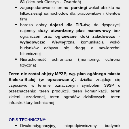
S1
(kierunek Cieszyn - Zwardoń)
zagospodarowanie terenu:
parkingi
wokół obiektu na
kilkadziesiąt samochodów dla pracowników i klientów
firm
bardzo dobry
dojazd
dla TIR-ów,
do dyspozycji
najemcy
duży utwardzony plac manewrowy
bez
ograniczeń oraz
ogrzewane
doki załadowczo -
wyładowcze
;
Wewnętrzna komunikacja wokół
budynków odbywa się drogą o nawierzchni
bitumicznej.
Nieruchomość ochraniana (monitoring, ochrona
fizyczna)
Teren nie został objęty MPZP; wg. plan ogólnego miasta
Bielska-Białej (w opracowaniu):
działka znajduje się
częściowo w terenie oznaczonym symbolem
39SP
o
przeznaczeniu: teren produkcji, teren komunikacji, teren
zieleni urządzonej, teren ogrodów działkowych, teren
infrastruktury technicznej
OPIS TECHNICZNY:
Dwukondygnacyjny, niepodpiwniczony budynek