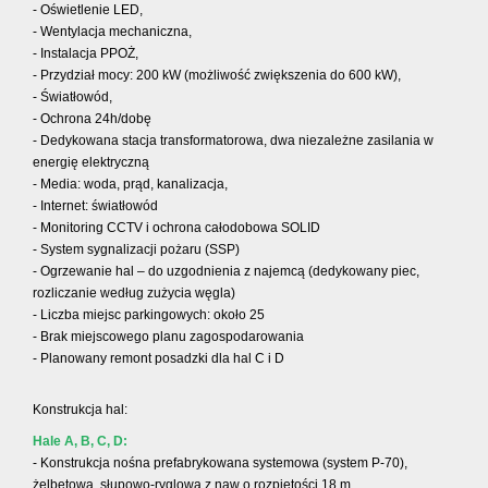
- Oświetlenie LED,
- Wentylacja mechaniczna,
- Instalacja PPOŻ,
- Przydział mocy: 200 kW (możliwość zwiększenia do 600 kW),
- Światłowód,
- Ochrona 24h/dobę
- Dedykowana stacja transformatorowa, dwa niezależne zasilania w
energię elektryczną
- Media: woda, prąd, kanalizacja,
- Internet: światłowód
- Monitoring CCTV i ochrona całodobowa SOLID
- System sygnalizacji pożaru (SSP)
- Ogrzewanie hal – do uzgodnienia z najemcą (dedykowany piec,
rozliczanie według zużycia węgla)
- Liczba miejsc parkingowych: około 25
- Brak miejscowego planu zagospodarowania
- Planowany remont posadzki dla hal C i D
Konstrukcja hal:
Hale A, B, C, D:
- Konstrukcja nośna prefabrykowana systemowa (system P-70),
żelbetowa, słupowo-ryglowa z naw o rozpiętości 18 m