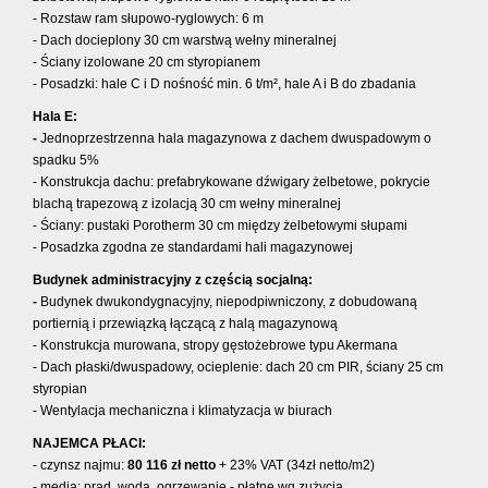
- Rozstaw ram słupowo-ryglowych: 6 m
- Dach docieplony 30 cm warstwą wełny mineralnej
- Ściany izolowane 20 cm styropianem
- Posadzki: hale C i D nośność min. 6 t/m², hale A i B do zbadania
Hala E:
-
Jednoprzestrzenna hala magazynowa z dachem dwuspadowym o
spadku 5%
- Konstrukcja dachu: prefabrykowane dźwigary żelbetowe, pokrycie
blachą trapezową z izolacją 30 cm wełny mineralnej
- Ściany: pustaki Porotherm 30 cm między żelbetowymi słupami
- Posadzka zgodna ze standardami hali magazynowej
Budynek administracyjny z częścią socjalną:
-
Budynek dwukondygnacyjny, niepodpiwniczony, z dobudowaną
portiernią i przewiązką łączącą z halą magazynową
- Konstrukcja murowana, stropy gęstożebrowe typu Akermana
- Dach płaski/dwuspadowy, ocieplenie: dach 20 cm PIR, ściany 25 cm
styropian
- Wentylacja mechaniczna i klimatyzacja w biurach
NAJEMCA PŁACI:
- czynsz najmu:
80 116
zł netto
+ 23% VAT (34zł netto/m2)
- media: prąd, woda, ogrzewanie - płatne wg zużycia