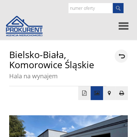
Oferty
Bielsko-Biała,
Komorowice Śląskie
Strona
Hala na wynajem
główna
Doradz
prawne
O
+
−
nas
Zgłoś