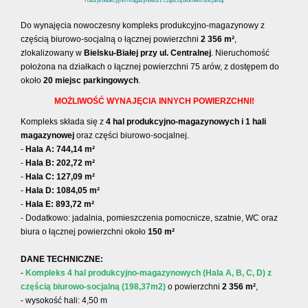
Hala produkcyjno-magazynowa z częścią biurowo-socjalną!
Do wynajęcia nowoczesny kompleks produkcyjno-magazynowy z
częścią biurowo-socjalną o łącznej powierzchni
2 356 m²
,
zlokalizowany w
Bielsku-Białej przy ul. Centralnej
. Nieruchomość
położona na działkach o łącznej powierzchni 75 arów, z dostępem do
około
20 miejsc parkingowych
.
MOŻLIWOŚĆ WYNAJĘCIA INNYCH POWIERZCHNI!
Kompleks składa się z
4 hal produkcyjno-magazynowych i 1 hali
magazynowej
oraz części biurowo-socjalnej.
-
Hala A: 744,14 m²
-
Hala B: 202,72 m²
-
Hala C: 127,09 m²
-
Hala D: 1084,05 m²
-
Hala E: 893,72 m²
- Dodatkowo: jadalnia, pomieszczenia pomocnicze, szatnie, WC oraz
biura o łącznej powierzchni około
150 m²
DANE TECHNICZNE:
-
Kompleks 4 hal produkcyjno-magazynowych (Hala A, B, C, D)
z
częścią biurowo-socjalną (198,37m2)
o powierzchni
2 356
m²
,
- wysokość hali: 4,50 m