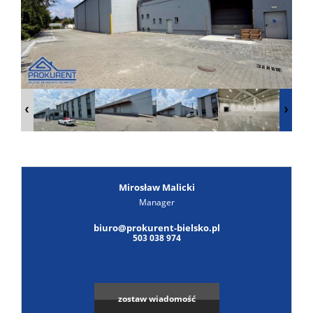
Poszuk
Zgłoś
ofertę
Notatn
Kontak
Mirosław Malicki
Manager
Leaflet
|
© MapTiler
©
OpenStreetMap
contributors
biuro@prokurent-bielsko.pl
503 038 974
zostaw wiadomość