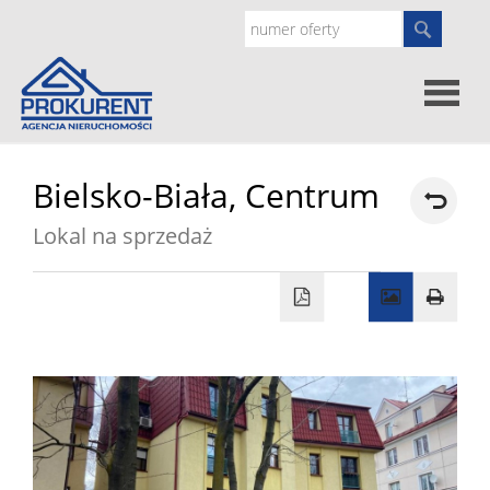
Oferty
Bielsko-Biała,
Centrum
Lokal na sprzedaż
Strona
główna
Doradz
prawne
O
nas
Zgłoś