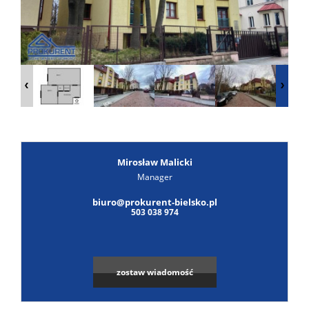
Poszuk
Zgłoś
ofertę
Notatn
Kontak
Mirosław Malicki
Manager
biuro@prokurent-bielsko.pl
503 038 974
zostaw wiadomość