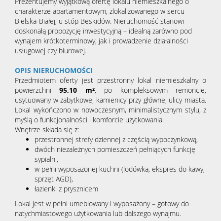
Prezentujemy wyjątkową ofertę lokalu niemieszkalnego o
charakterze apartamentowym, zlokalizowanego w sercu
Bielska-Białej, u stóp Beskidów. Nieruchomość stanowi
doskonałą propozycję inwestycyjną – idealną zarówno pod
wynajem krótkoterminowy, jak i prowadzenie działalności
usługowej czy biurowej.
OPIS NIERUCHOMOŚCI
Przedmiotem oferty jest przestronny lokal niemieszkalny o
powierzchni
95,10 m²
, po kompleksowym remoncie,
usytuowany w zabytkowej kamienicy przy głównej ulicy miasta.
Lokal wykończono w nowoczesnym, minimalistycznym stylu, z
myślą o funkcjonalności i komforcie użytkowania.
Wnętrze składa się z:
przestronnej strefy dziennej z częścią wypoczynkową,
dwóch niezależnych pomieszczeń pełniących funkcję
sypialni,
w pełni wyposażonej kuchni (lodówka, ekspres do kawy,
sprzęt AGD),
łazienki z prysznicem
Lokal jest w pełni umeblowany i wyposażony – gotowy do
natychmiastowego użytkowania lub dalszego wynajmu.