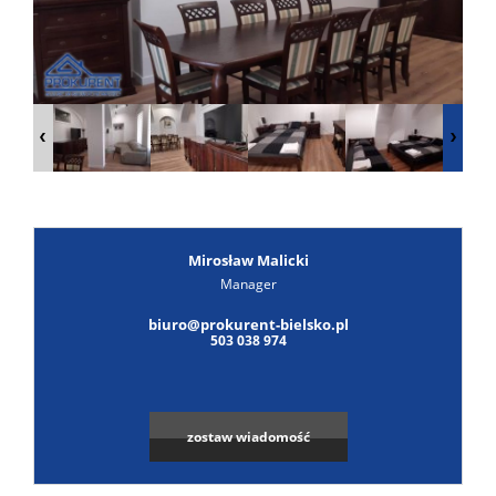
Poszuk
Zgłoś
ofertę
Notatn
Kontak
Mirosław Malicki
Manager
biuro@prokurent-bielsko.pl
503 038 974
zostaw wiadomość