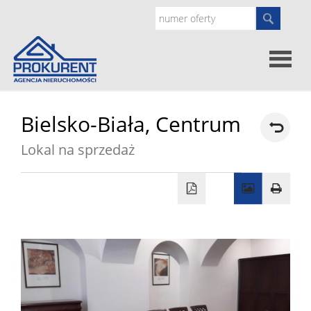
Oferty
Bielsko-Biała,
Centrum
Lokal na sprzedaż
Strona
główna
Doradz
prawne
O
nas
Zgłoś