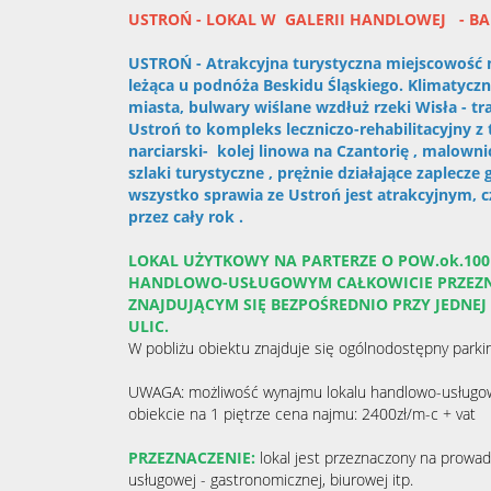
USTROŃ - LOKAL W GALERII HANDLOWEJ - B
USTROŃ - Atrakcyjna turystyczna miejscowość n
leżąca u podnóża Beskidu Śląskiego. Klimatyc
miasta, bulwary wiślane wzdłuż rzeki Wisła - 
Ustroń to kompleks leczniczo-rehabilitacyjny z
narciarski- kolej linowa na Czantorię , malow
szlaki turystyczne , prężnie działające zaplecz
wszystko sprawia ze Ustroń jest atrakcyjnym,
przez cały rok .
LOKAL UŻYTKOWY NA PARTERZE O POW.ok.10
HANDLOWO-USŁUGOWYM CAŁKOWICIE PRZEZN
ZNAJDUJĄCYM SIĘ BEZPOŚREDNIO PRZY JEDNE
ULIC.
W pobliżu obiektu znajduje się ogólnodostępny parki
UWAGA: możliwość wynajmu lokalu handlowo-usług
obiekcie na 1 piętrze cena najmu: 2400zł/m-c + va
PRZEZNACZENIE:
lokal jest przeznaczony na prowadz
usługowej - gastronomicznej, biurowej itp.