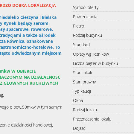
ARDZO DOBRA LOKALIZACJA
Symbol oferty
Powierzchnia
iedaleko Cieszyna i Bielska
zny Rynek będący sercem
Piętro
trasy spacerowe, rowerowe.
 tradycjami a także ośrodek
Rodzaj budynku
nicza Równica, oznakowane
Standard
e gastronomiczno-hotelowe. To
 często odwiedzanym miejscem
Opłaty wg liczników
Liczba pięter w budynku
0mkw W OBIEKCIE
Stan lokalu
ACZONYM NA DZIAŁALNOŚĆ
Stan prawny
J Z GŁÓWNYCH RUCHLIWYCH
Typ kaucji
ng.
Okna
owego o pow.50mkw w tym samym
Rodzaj lokalu
t
Przeznaczenie lokalu
enie działalności handlowej,
Dojazd