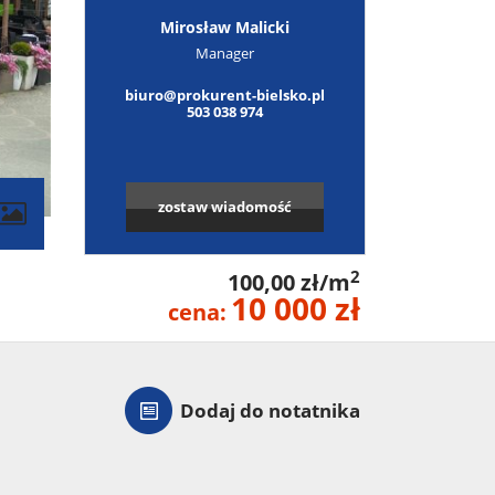
Mirosław Malicki
Manager
biuro@prokurent-bielsko.pl
503 038 974
zostaw wiadomość
2
100,00 zł/m
10 000 zł
cena:
Dodaj do notatnika