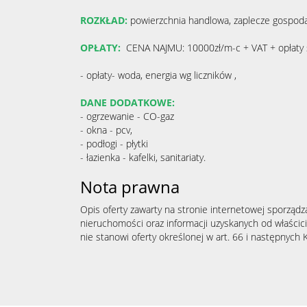
ROZKŁAD:
powierzchnia handlowa, zaplecze gospoda
OPŁATY:
CENA NAJMU: 10000zł/m-c + VAT + opłaty
- opłaty- woda, energia wg liczników ,
DANE DODATKOWE:
- ogrzewanie - CO-gaz
- okna - pcv,
- podłogi - płytki
- łazienka - kafelki, sanitariaty.
Nota prawna
Opis oferty zawarty na stronie internetowej sporządz
nieruchomości oraz informacji uzyskanych od właścicie
nie stanowi oferty określonej w art. 66 i następnych K