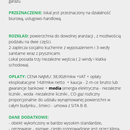
garażu.
PRZEZNACZENIE:
lokal jest przeznaczony na działalność
biurową, usługowo-handlową.
ROZKŁAD:
powierzchnia do dowolnej aranżacji , z możliwością
podziału na dwie części.
2-zaplecza socjalno kuchenne z wyposażeniem i 3-wezły
sanitarne wraz z prysznicami.
Lokal posiada trzy niezależne wejścia ( 2-windy i klatka
schodowa).
OPŁATY:
CENA NAJMU: 38,90zł/mkw +VAT + opłaty
eksploatacyjne 14zł/mkw netto + kaucja - 2-m-ce brutto lub
gwarancje bankowe +
media
(energia elektryczna - niezależne
liczniki , woda -niezależne liczniki , CO-gaz rozliczny
proporcjonalnie do udziału wynajmowanej powierzchni w
całym budynku , śmieci - umowa z SITA B-B.
DANE DODATKOWE:
- obiekt wykończony w bardzo wysokim standardzie,
- ogrzewanie - gazowe, ciepło rozprowadzane jest przez klima-