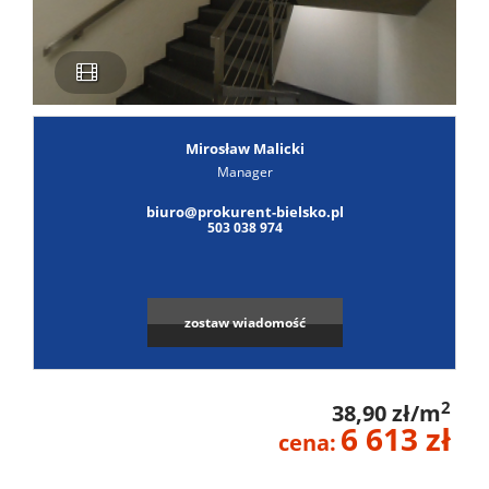
Poszuk
Zgłoś
ofertę
Notatn
Mirosław Malicki
Manager
Kontak
biuro@prokurent-bielsko.pl
503 038 974
zostaw wiadomość
2
38,90 zł/m
6 613 zł
cena: