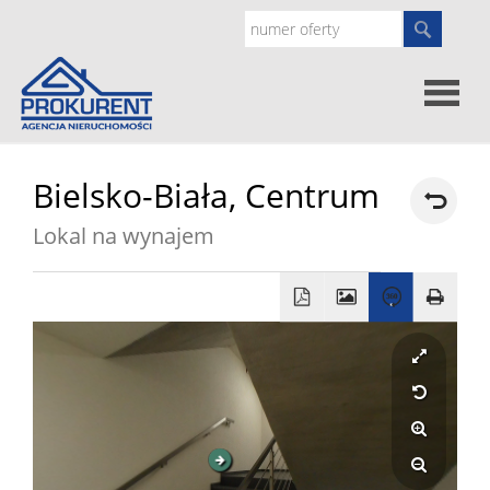
Oferty
Bielsko-Biała,
Centrum
Lokal na wynajem
Strona
główna
Doradz
prawne
O
nas
Zgłoś