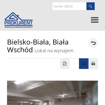
Oferty
Bielsko-Biała,
Biała
Wschód
Lokal na wynajem
Strona
główna
Doradz
prawne
O
nas
Zgłoś