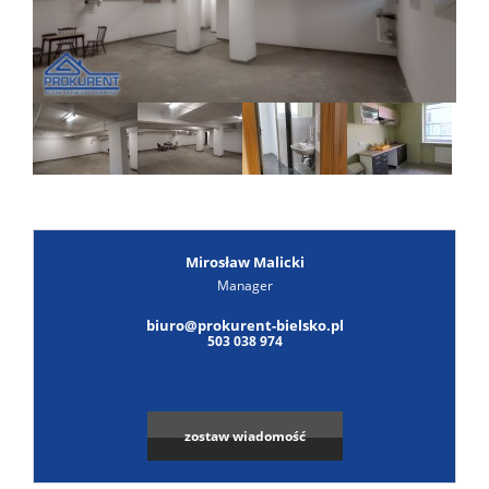
Poszuk
Zgłoś
ofertę
Notatn
Kontak
Mirosław Malicki
Manager
biuro@prokurent-bielsko.pl
503 038 974
zostaw wiadomość