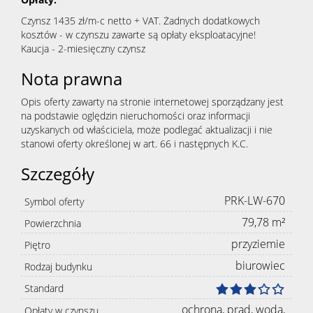
Czynsz 1435 zł/m-c netto + VAT. Żadnych dodatkowych
kosztów - w czynszu zawarte są opłaty eksploatacyjne!
Kaucja - 2-miesięczny czynsz
Nota prawna
Opis oferty zawarty na stronie internetowej sporządzany jest
na podstawie oględzin nieruchomości oraz informacji
uzyskanych od właściciela, może podlegać aktualizacji i nie
stanowi oferty określonej w art. 66 i następnych K.C.
Szczegóły
PRK-LW-670
Symbol oferty
79,78 m²
Powierzchnia
przyziemie
Piętro
biurowiec
Rodzaj budynku
Standard
ochrona, prąd, woda,
Opłaty w czynszu