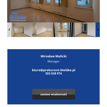
Poszuk
Zgłoś
ofertę
Notatn
Kontak
Mirosław Malicki
Manager
biuro@prokurent-bielsko.pl
503 038 974
zostaw wiadomość