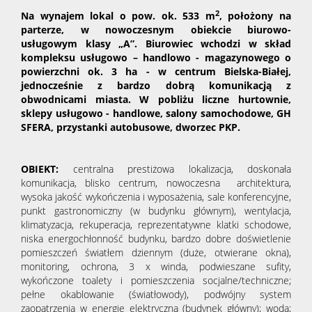
2
Na wynajem lokal o pow. ok. 533 m
, położony na
parterze, w nowoczesnym obiekcie biurowo-
usługowym klasy „A”. Biurowiec wchodzi w skład
kompleksu usługowo – handlowo - magazynowego o
powierzchni ok. 3 ha - w centrum Bielska-Białej,
jednocześnie z bardzo dobrą komunikacją z
obwodnicami miasta. W pobliżu liczne hurtownie,
sklepy usługowo - handlowe, salony samochodowe, GH
SFERA, przystanki autobusowe, dworzec PKP.
OBIEKT:
centralna prestiżowa lokalizacja, doskonała
komunikacja, blisko centrum, nowoczesna architektura,
wysoka jakość wykończenia i wyposażenia, sale konferencyjne,
punkt gastronomiczny (w budynku głównym), wentylacja,
klimatyzacja, rekuperacja, reprezentatywne klatki schodowe,
niska energochłonność budynku, bardzo dobre doświetlenie
pomieszczeń światłem dziennym (duże, otwierane okna),
monitoring, ochrona, 3 x winda, podwieszane sufity,
wykończone toalety i pomieszczenia socjalne/techniczne;
pełne okablowanie (światłowody), podwójny system
zaopatrzenia w energię elektryczną (budynek główny); woda;