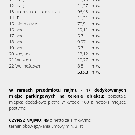
12
usługi
11,27
mkw.
13
open space - konsultanci
96,48
mkw.
14
IT
11,21
mkw.
15
informatycy
70,5
mkw.
16
box
19,11
mkw.
17
box
5,7
mkw.
18
box
9,97
mkw.
19
box
5,7
mkw.
20
korytarz
12,12
mkw.
21
Wc kobiet
10,27
mkw.
22
Wc mężczyzn
8,8
mkw.
533,3
mkw.
W ramach przedmiotu najmu - 17 dedykowanych
miejsc parkingowych na terenie obiektu;
pozostałe
miejsca dodatkowo płatne w kwocie 160 zł netto/1 miejsce
post./mc
CZYNSZ NAJMU: 49
zł netto za 1 mkw./mc
termin obowiązywania umowy min. 3 lat