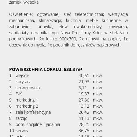
zamek, wkładka;
Oświetlenie; ogrzewanie; sieć teletechniczna; wentylacja
mechaniczna, klimatyzacja; kuchnia: meble kuchenne w
zabudowie: lodówka, zlew dwukomorowy, zmywarka;
sanitariaty: ceramika typu Nova Pro, firmy Koło, na stelażach
podtynkowych. 2x lustro 900x700, 2x uchwyt na papier, 1x
dozownik do mydła, 1x podajnik do ręczników papierowych;
POWIERZCHNIA LOKALU: 533,3 m²
1
wejście
40,61
mkw.
2
korytarz
21,93
mkw.
3
serwerownia
6,11
mkw.
4
F-K
19,37
mkw.
5
marketing 1
27,36
mkw.
6
marketing 2
13,12
mkw.
7
sala konferencyjna
26,42
mkw.
8
zarząd
41,13
mkw.
9
pom. socjalne - jadalnia
28,21
mkw.
10
serwis
36,75
mkw.
11
usługi
11,16
mkw.