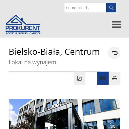
Oferty
Bielsko-Biała,
Centrum
Lokal na wynajem
Strona
główna
Doradz
prawne
O
nas
Zgłoś