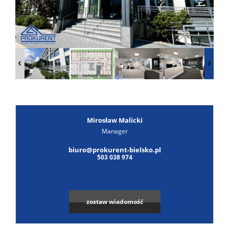
Poszuk
Zgłoś
ofertę
Notatn
Kontak
Mirosław Malicki
Manager
biuro@prokurent-bielsko.pl
503 038 974
zostaw wiadomość