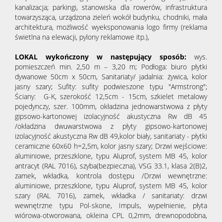
kanalizacja; parkingi, stanowiska dla rowerów, infrastruktura
towarzysząca, urządzona zieleń wokół budynku, chodniki, mała
architektura, możliwość wyeksponowania logo firmy (reklama
świetlna na elewacji, pylony reklamowe itp.),
LOKAL wykończony w następujący sposób:
wys.
pomieszczeń min. 2,50 m – 3,20 m; Podłoga: biuro płytki
dywanowe 50cm x 50cm, Sanitariaty/ jadalnia: żywica, kolor
jasny szary; Sufity: sufity podwieszone typu "Armstrong";
Ściany: G-K, szerokość 12,5cm - 15cm, szkielet metalowy
pojedynczy, szer. 100mm, okładzina jednowarstwowa z płyty
gipsowo-kartonowej izolacyjność akustyczna Rw dB 45
/okładzina dwuwarstwowa z płyty gipsowo-kartonowej
izolacyjność akustyczna Rw dB 49,kolor biały, sanitariaty - płytki
ceramiczne 60x60 h=2,5m, kolor jasny szary; Drzwi wejściowe:
aluminiowe, przeszklone, typu Aluprof, system MB 45, kolor
antracyt (RAL 7016), szyba(bezpieczna), VSG 33.1, klasa 2(B)2,
zamek, wkładka, kontrola dostępu /Drzwi wewnętrzne:
aluminiowe, przeszklone, typu Aluprof, system MB 45, kolor
szary (RAL 7016), zamek, wkładka / sanitariaty: drzwi
wewnętrzne typu Pol-skone, Impuls, wypełnienie, płyta
wiórowa-otworowana, okleina CPL 0,2mm, drewnopodobna,