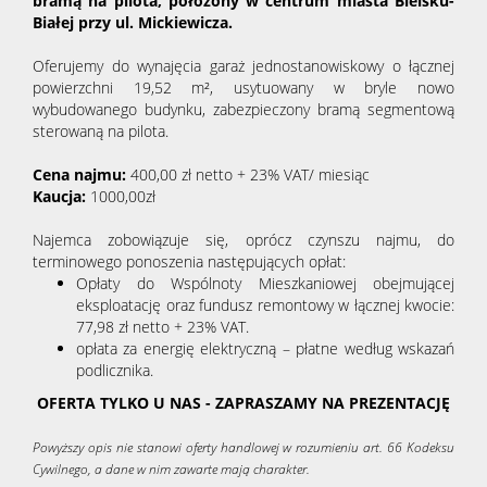
bramą na pilota, położony w centrum miasta Bielsku-
Białej przy ul. Mickiewicza.
Oferujemy do wynajęcia garaż jednostanowiskowy o łącznej
powierzchni 19,52 m², usytuowany w bryle nowo
wybudowanego budynku, zabezpieczony bramą segmentową
sterowaną na pilota.
Cena najmu:
400,00 zł netto + 23% VAT/ miesiąc
Kaucja:
1000,00zł
Najemca zobowiązuje się, oprócz czynszu najmu, do
terminowego ponoszenia następujących opłat:
Opłaty do Wspólnoty Mieszkaniowej obejmującej
eksploatację oraz fundusz remontowy w łącznej kwocie:
77,98 zł netto + 23% VAT.
opłata za energię elektryczną – płatne według wskazań
podlicznika.
OFERTA TYLKO U NAS - ZAPRASZAMY NA PREZENTACJĘ
Powyższy opis nie stanowi oferty handlowej w rozumieniu art. 66 Kodeksu
Cywilnego, a dane w nim zawarte mają charakter.