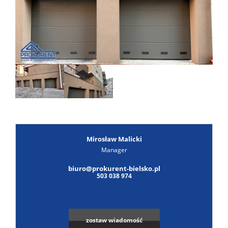
Poszuk
Zgłoś
ofertę
Notatn
Kontak
Mirosław Malicki
Manager
biuro@prokurent-bielsko.pl
503 038 974
zostaw wiadomość