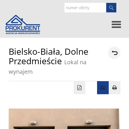
Oferty
Bielsko-Biała,
Dolne
Przedmieście
Lokal na
Strona
wynajem
główna
Doradz
prawne
O
nas
Zgłoś