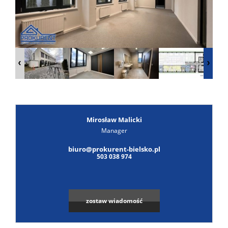
Poszuk
Zgłoś
ofertę
Notatn
Kontak
Mirosław Malicki
Manager
biuro@prokurent-bielsko.pl
503 038 974
zostaw wiadomość