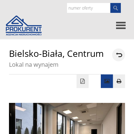
Oferty
Bielsko-Biała,
Centrum
Lokal na wynajem
Strona
główna
Doradz
prawne
O
nas
Zgłoś