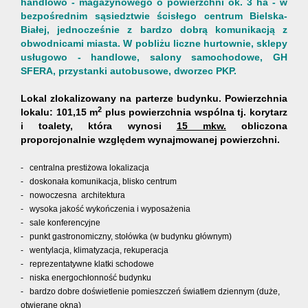
handlowo - magazynowego o powierzchni ok. 3 ha - w
bezpośrednim sąsiedztwie ścisłego centrum Bielska-
Białej, jednocześnie z bardzo dobrą komunikacją z
obwodnicami miasta. W pobliżu liczne hurtownie, sklepy
usługowo - handlowe, salony samochodowe, GH
SFERA, przystanki autobusowe, dworzec PKP.
Lokal zlokalizowany na parterze budynku. Powierzchnia
2
lokalu: 101,15 m
plus powierzchnia wspólna tj. korytarz
i toalety, która wynosi
15 mkw.
obliczona
proporcjonalnie względem wynajmowanej powierzchni.
- centralna prestiżowa lokalizacja
- doskonała komunikacja, blisko centrum
- nowoczesna architektura
- wysoka jakość wykończenia i wyposażenia
- sale konferencyjne
- punkt gastronomiczny, stołówka (w budynku głównym)
- wentylacja, klimatyzacja, rekuperacja
- reprezentatywne klatki schodowe
- niska energochłonność budynku
- bardzo dobre doświetlenie pomieszczeń światłem dziennym (duże,
otwierane okna)