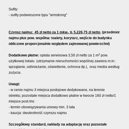
Sufity:
- sufity podwieszone typu "armstrong"
Czynsz najmu:
45 zł netto za 1 mkw., tj. 5.226,75 zł netto
(przedmiot
najmu plus pow. wspólna: toalety, korytarz, wejście do budynku
obliczone proporcjonalnie względem zajmowanej powierzchni)
2
Dodatkowo płatne:
opłata serwisowa 3,50 zł netto za 1 m
pow.
użytkowej lokalu (utrzymanie nieruchomości wspólnej zawiera m.in.:
sprzątanie, odśnieżanie, oświetlenie, ochrona itp.), oraz media według
zużycia.
Uwagi:
- w cenie najmu 3 miejsca postojowe dedykowane, na terenie
obiektu; pozostałe miejsca dodatkowo płatne w kwocie 160 zł netto/1
miejsce post./mc
- termin obowiązywania umowy min. 3 lata
- kaucja: dwukrotność czynszu najmu
Szczegółowy standard, nakłady na adaptację oraz pozostałe