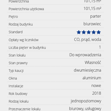
101,15 m²
Powierzchnia
101,15 m²
Powierzchnia użytkowa
parter
Piętro
biurowiec
Rodzaj budynku
Standard
CO, prąd, woda
Opłaty wg liczników
1
Liczba pięter w budynku
Do wprowadzenia
Stan lokalu
Własność
Stan prawny
dwumiesięczna
Typ kaucji
aluminium
Okna
nowe
Instalacje
2018
Rok budowy
jednopoziomowy
Rodzaj lokalu
biurowy, usługowy
Przeznaczenie lokalu