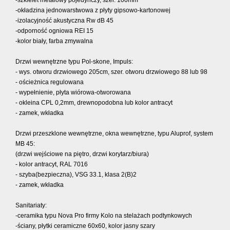
-szkielet metalowy pojedynczy, szer. 100mm
-okładzina jednowarstwowa z płyty gipsowo-kartonowej
-izolacyjność akustyczna Rw dB 45
-odporność ogniowa REI 15
-kolor biały, farba zmywalna
Drzwi wewnętrzne typu Pol-skone, Impuls:
- wys. otworu drzwiowego 205cm, szer. otworu drzwiowego 88 lub 98
- ościeżnica regulowana
- wypełnienie, płyta wiórowa-otworowana
- okleina CPL 0,2mm, drewnopodobna lub kolor antracyt
- zamek, wkładka
Drzwi przeszklone wewnętrzne, okna wewnętrzne, typu Aluprof, system
MB 45:
(drzwi wejściowe na piętro, drzwi korytarz/biura)
- kolor antracyt, RAL 7016
- szyba(bezpieczna), VSG 33.1, klasa 2(B)2
- zamek, wkładka
Sanitariaty:
-ceramika typu Nova Pro firmy Kolo na stelażach podtynkowych
-ściany, płytki ceramiczne 60x60, kolor jasny szary