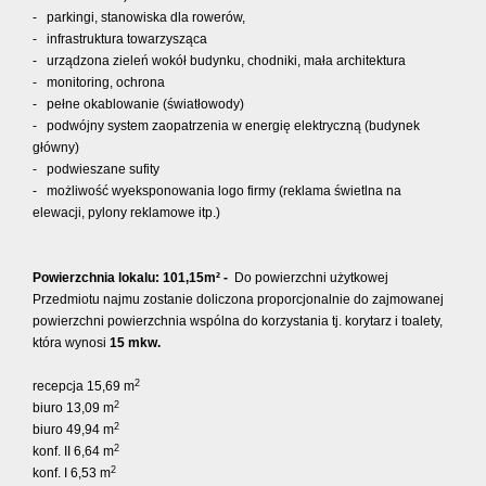
- parkingi, stanowiska dla rowerów,
- infrastruktura towarzysząca
- urządzona zieleń wokół budynku, chodniki, mała architektura
- monitoring, ochrona
- pełne okablowanie (światłowody)
- podwójny system zaopatrzenia w energię elektryczną (budynek
główny)
- podwieszane sufity
- możliwość wyeksponowania logo firmy (reklama świetlna na
elewacji, pylony reklamowe itp.)
Powierzchnia lokalu: 101,15m² -
Do powierzchni użytkowej
Przedmiotu najmu zostanie doliczona proporcjonalnie do zajmowanej
powierzchni powierzchnia wspólna do korzystania tj. korytarz i toalety,
która wynosi
15 mkw.
2
recepcja
15,69 m
2
biuro 13,09 m
2
biuro 49,94 m
2
konf. II 6,64 m
2
konf. I 6,53 m