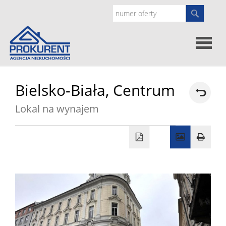
Oferty
Bielsko-Biała,
Centrum
Lokal na wynajem
Strona
główna
Doradz
prawne
O
nas
Zgłoś