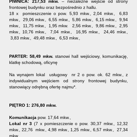
PIWNICA: 217,53 mkw.
– niezależne wejście od strony
frontowej budynku oraz bezpośrednio z hallu.
18 x pomieszczenie o pow. 5,93 mkw.,
2,04 mkw., 6,83
mkw., 29,06 mkw., 6,55 mkw., 5,86 mkw., 6,15 mkw., 9,94
mkw., 11,75 mkw., 1,95 mkw.
2,56 mkw., 9,86 mkw., 2,95
mkw., 10,76 mkw., 7,04 mkw., 16,95 mkw., 24,46 mkw.,
3,83 mkw., 49,48 mkw., 6,53 mkw.,
PARTER:
58,49 mkw.
stanowi hall wejściowy, komunikację,
klatkę schodową, oficynę
Na wynajem lokal usługowy nr 2 o pow. ok. 62 mkw., z
indywidualnym wejściem od strony frontowej budynku,
stanowiący odrębną ofertę najmu*.
PIĘTRO 1:
276,80 mkw.
Komunikacja
pow. 17,64 mkw.,
Lokal nr 3
(7 x pomieszczenie o pow. 30,37 mkw., 12,32
mkw., 22,76 mkw., 4,98 mkw., 1,25 mkw., 6,57 mkw., 27,34
mkw.,