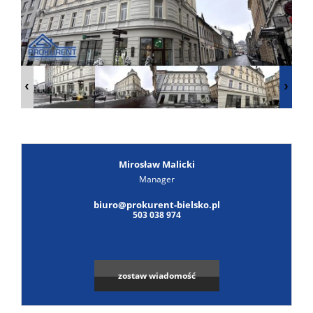
Poszuk
Zgłoś
ofertę
Notatn
Kontak
Mirosław Malicki
Manager
biuro@prokurent-bielsko.pl
503 038 974
zostaw wiadomość