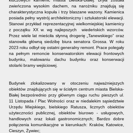
kluczowych kamienic miasta Bielska-Białej.
Bryła została
zwieńczona wysokim dachem, na narożniku znajdują się
charakterystyczna kopuła i trzy blaszane wazony. Kamienica
posiada pełny wystrój architektoniczny i sztukatorski elewacji.
Stanowi przykład reprezentacyjnej wielkomiejskiej kamienicy
z początku XX w. wg najlepszych wiedeńskich wzorców.
Przez wiele lat mieściła słynną drogerię „Tanewskiego” oraz
stanowiła główną siedzibę biura senatora Grossa. W roku
2023 roku odbył się ostatni generalny remont. Prace polegały
na pełnym remoncie konserwatorskim elewacji frontowych
budynku, malowaniu dachu budynku oraz konserwacji
stolarki bramy wejściowej.
Budynek zlokalizowany w otoczeniu najważniejszych
obiektów znajdujących się w ścisłym centrum miasta Bielska-
Białej bezpośrednio przy głównym ciągu ruchu pieszych ul.
11 Listopada / Plac Wolności oraz w niedalekim sąsiedztwie
Urzędu Miejskiego, bielskiego Ratusza, licznych obiektów
użyteczności publicznej, obiektów biurowo - usługowych,
handlowych oraz lokali gastronomicznych; Bardzo dobre
połączenia komunikacyjne w kierunkach: Kraków, Katowice,
Cieszyn, Żywiec;