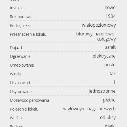
nowe
Instalacje
1904
Rok budowy
wielopoziomowy
Rodzaj lokalu
biurowy, handlowo-
Przeznaczenie lokalu
usługowy
asfalt
Dojazd
elektryczne
Ogrzewanie
puste
Umeblowanie
tak
Winda
1
Liczba wind
jednostronne
Usytuowanie
płatne
Możliwość parkowania
w głównym ciągu pieszych
Położenie lokalu
od ulicy
Wejście
płytki
Podłogi