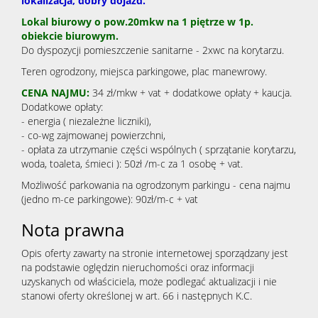
lokalizacja, dobry dojazd.
Lokal biurowy o pow.20mkw na 1 piętrze w 1p.
obiekcie biurowym.
Do dyspozycji pomieszczenie sanitarne - 2xwc na korytarzu.
Teren ogrodzony, miejsca parkingowe, plac manewrowy.
CENA NAJMU:
34 zł/mkw + vat + dodatkowe opłaty + kaucja.
Dodatkowe opłaty:
- energia ( niezależne liczniki),
- co-wg zajmowanej powierzchni,
- opłata za utrzymanie części wspólnych ( sprzątanie korytarzu,
woda, toaleta, śmieci ): 50zł /m-c za 1 osobę + vat.
Możliwość parkowania na ogrodzonym parkingu - cena najmu
(jedno m-ce parkingowe): 90zł/m-c + vat
Nota prawna
Opis oferty zawarty na stronie internetowej sporządzany jest
na podstawie oględzin nieruchomości oraz informacji
uzyskanych od właściciela, może podlegać aktualizacji i nie
stanowi oferty określonej w art. 66 i następnych K.C.