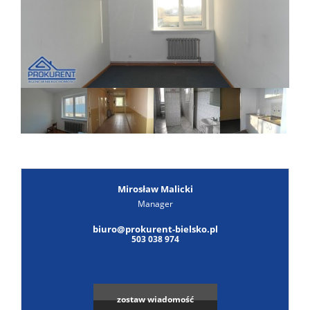
Poszuk
Zgłoś
ofertę
Notatn
Kontak
Mirosław Malicki
Manager
biuro@prokurent-bielsko.pl
503 038 974
zostaw wiadomość