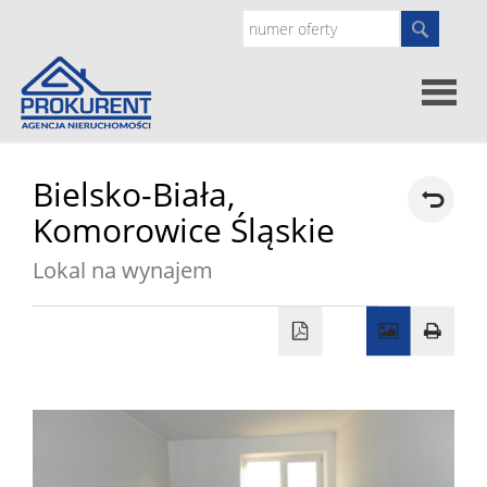
Oferty
Bielsko-Biała,
Komorowice Śląskie
Strona
Lokal na wynajem
główna
Doradz
prawne
O
nas
Zgłoś