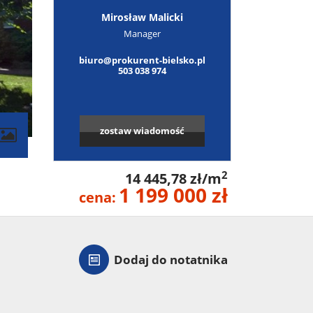
Mirosław Malicki
Manager
biuro@prokurent-bielsko.pl
503 038 974
zostaw wiadomość
contributors
2
14 445,78 zł/m
1 199 000 zł
cena:
Dodaj do notatnika