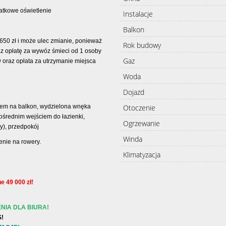
tkowe oświetlenie
Instalacje
Balkon
 650 zł i może ulec zmianie, ponieważ
Rok budowy
raz opłatę za wywóz śmieci od 1 osoby
Gaz
 oraz opłata za utrzymanie miejsca
Woda
Dojazd
Otoczenie
ciem na balkon, wydzielona wnęka
pośrednim wejściem do łazienki,
Ogrzewanie
cy), przedpokój
Winda
nie na rowery.
Klimatyzacja
e 49 000 zł!
NIA DLA BIURA!
!