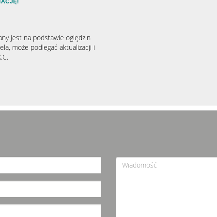
TACJĘ!
any jest na podstawie oględzin
la, może podlegać aktualizacji i
.C.