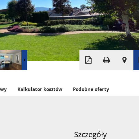
Leaflet
|
© MapTiler
©
OpenStreetMap
owy
Kalkulator kosztów
Podobne oferty
Szczegóły