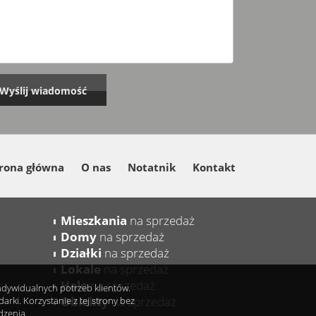
rona główna
O nas
Notatnik
Kontakt
Mieszkania
na sprzedaż
Domy
na sprzedaż
Działki
na sprzedaż
Lokale
na sprzedaż
Hale
na sprzedaż
indywidualnych potrzeb klientów.
Obiekty
na sprzedaż
ki. Korzystanie z tej strony bez
dzenia.