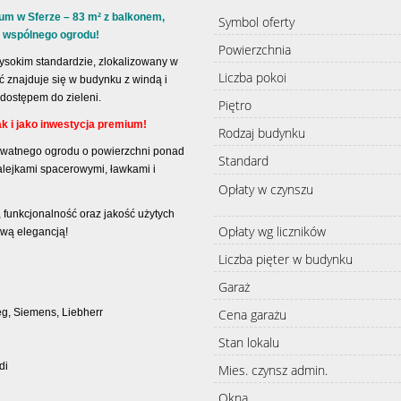
um w Sferze – 83 m² z balkonem,
Symbol oferty
 wspólnego ogrodu!
Powierzchnia
ysokim standardzie, zlokalizowany w
Liczba pokoi
ć znajduje się w budynku z windą i
 dostępem do zieleni.
Piętro
ak i jako inwestycja premium!
Rodzaj budynku
rywatnego ogrodu o powierzchni ponad
Standard
alejkami spacerowymi, ławkami i
Opłaty w czynszu
 funkcjonalność oraz jakość użytych
Opłaty wg liczników
wą elegancją!
Liczba pięter w budynku
Garaż
Cena garażu
g, Siemens, Liebherr
Stan lokalu
di
Mies. czynsz admin.
Okna