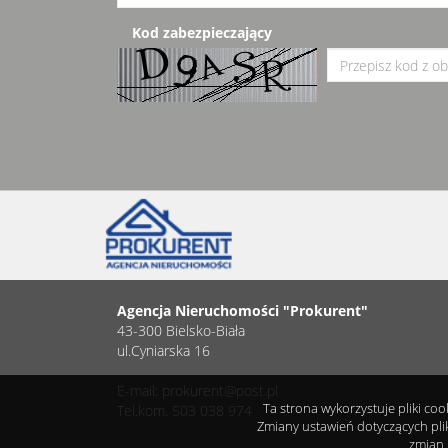
Kod zabezpieczający
Agencja Nieruchomości "Prokurent"
43-300 Bielsko-Biała
ul.Cyniarska 16
E-mail: prokurent@post.pl
Ta strona wykorzystuje pliki co
Tel.kom. 503 038 974
Zmiany ustawień dotyczących pli
zmian 