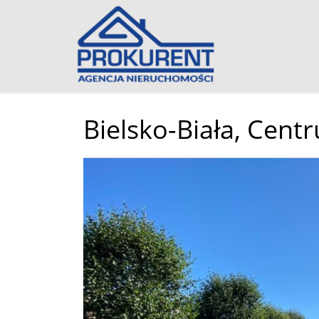
Bielsko-Biała,
Cent
+
−