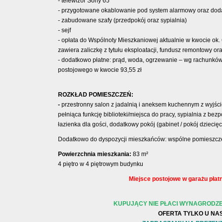
- telewizor Sony 65”
-
przygotowane okablowanie pod system alarmowy oraz doda
-
zabudowane szafy (przedpokój oraz sypialnia)
- sejf
- opłata do Wspólnoty Mieszkaniowej aktualnie w kwocie ok.
zawiera zaliczkę z tytułu eksploatacji, fundusz remontowy o
- dodatkowo płatne: prąd, woda, ogrzewanie – wg rachunków
postojowego w kwocie 93,55 zł
ROZKŁAD POMIESZCZEŃ:
-
przestronny salon z jadalnią i aneksem kuchennym z wyjś
pełniąca funkcję biblioteki/miejsca do pracy, sypialnia z bez
łazienka dla gości, dodatkowy pokój (gabinet / pokój dziecię
Dodatkowo do dyspozycji mieszkańców: wspólne pomieszcze
Powierzchnia mieszkania:
83 m²
4 piętro w 4 piętrowym budynku
Miejsce postojowe w garażu płatn
KUPUJĄCY NIE PŁACI WYNAGRODZE
OFERTA TYLKO U NAS