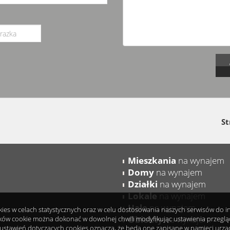
St
Mieszkania
na wynajem
Domy
na wynajem
Działki
na wynajem
Lokale
na wynajem
Hale
na wynajem
okies w celach statystycznych oraz w celu dostosowania naszych serwisów do 
Obiekty
na wynajem
ków cookie można dokonać w dowolnej chwili modyfikując ustawienia przeglądar
ustawień dotyczących cookies oznacza, że będą one zapisane w pamięci urzą