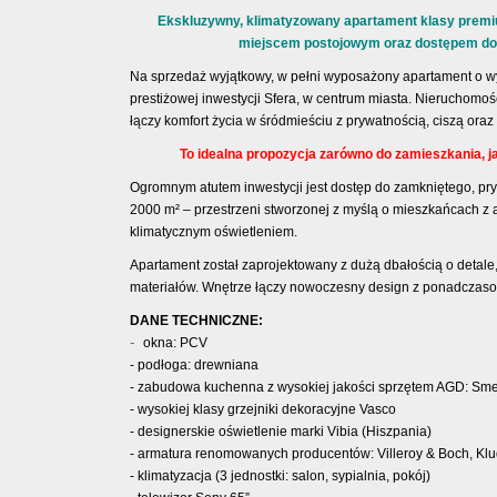
Ekskluzywny, klimatyzowany apartament klasy premi
miejscem postojowym oraz dostępem do
Na sprzedaż wyjątkowy, w pełni wyposażony apartament o w
prestiżowej inwestycji Sfera, w centrum miasta. Nieruchomoś
łączy komfort życia w śródmieściu z prywatnością, ciszą oraz
To idealna propozycja zarówno do zamieszkania, j
Ogromnym atutem inwestycji jest dostęp do zamkniętego, p
2000 m² – przestrzeni stworzonej z myślą o mieszkańcach z 
klimatycznym oświetleniem.
Apartament został zaprojektowany z dużą dbałością o detale,
materiałów. Wnętrze łączy nowoczesny design z ponadczaso
DANE TECHNICZNE:
-
okna: PCV
- podłoga: drewniana
-
zabudowa kuchenna z wysokiej jakości sprzętem AGD: Sme
-
wysokiej klasy grzejniki dekoracyjne Vasco
-
designerskie oświetlenie marki Vibia (Hiszpania)
-
armatura renomowanych producentów: Villeroy & Boch, Klu
-
klimatyzacja (3 jednostki: salon, sypialnia, pokój)