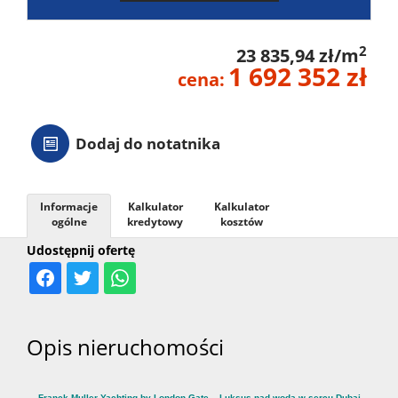
2
23 835,94 zł/m
1 692 352 zł
cena:
Dodaj do notatnika
Informacje
Kalkulator
Kalkulator
ogólne
kredytowy
kosztów
Udostępnij ofertę
Opis nieruchomości
Franck Muller Yachting by London Gate – Luksus nad wodą w sercu Dubai