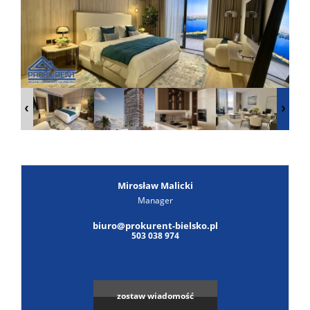
Poszuk
Zgłoś
ofertę
Notatn
Kontak
Mirosław Malicki
Manager
biuro@prokurent-bielsko.pl
503 038 974
zostaw wiadomość