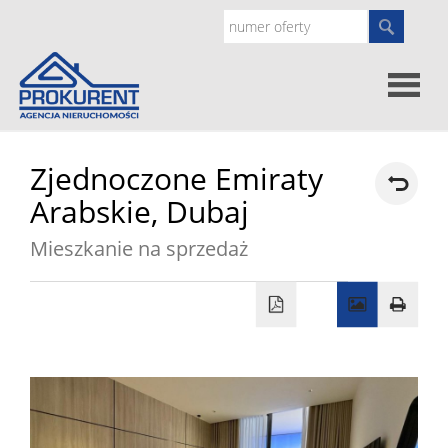
Oferty
Zjednoczone Emiraty
Arabskie,
Dubaj
Strona
Mieszkanie na sprzedaż
główna
Doradz
prawne
O
nas
Zgłoś