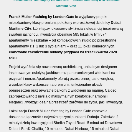
Maritime City!
Franck Muller Yachting by London Gate
to wyjątkowy projekt
mieszkaniowy klasy premium, położony w prestiżowej dzielnicy
Dubai
Maritime City
, który łączy luksusowy styl życia z elegancją inspirowaną
światem jachtingu. Inwestycja obejmuje 585 lokali, w tym 574
apartamenty mieszkalne – od kompaktowych studio po przestronne
apartamenty z 1, 2 lub 3 sypialniami – oraz 11 lokali komercyjnych.
Planowane zakończenie budowy przypada na trzeci kwartał 2028
roku.
Projekt wyróżnia się nowoczesną architekturą, unikalnym designem
inspirowanym estetyką jachtów oraz panoramicznymi widokami na
przystań i morze. Apartamenty oferują przestronne, jasne wnętrza,
wysokiej klasy wykończenia premium, funkcjonalne układy
pomieszczeń oraz prywatne balkony z widokiem na marinę. Całość
zaprojektowano z myślą o maksymalnym komforcie, harmonii i
elegancji, tworząc idealną przestrzeń zarówno do życia, jak i inwestycji.
Lokalizacja Franck Muller Yachting by London Gate zapewnia
doskonałą łączność z najważniejszymi punktami Dubaju. Zaledwie 2
minuty dzielą inwestycję od Sheikh Zayed Road, 5 minut od Downtown
Dubai i Burdż Chalifa, 10 minut od Dubai Harbour, 15 minut od Dubai