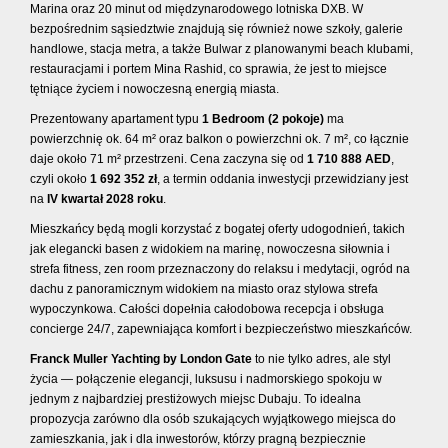
Marina oraz 20 minut od międzynarodowego lotniska DXB. W
bezpośrednim sąsiedztwie znajdują się również nowe szkoły, galerie
handlowe, stacja metra, a także Bulwar z planowanymi beach klubami,
restauracjami i portem Mina Rashid, co sprawia, że jest to miejsce
tętniące życiem i nowoczesną energią miasta.
Prezentowany apartament typu
1 Bedroom (2 pokoje)
ma
powierzchnię ok. 64 m² oraz balkon o powierzchni ok. 7 m², co łącznie
daje około 71 m² przestrzeni. Cena zaczyna się od
1 710 888 AED
,
czyli około
1 692 352 zł
, a termin oddania inwestycji przewidziany jest
na
IV kwartał 2028 roku
.
Mieszkańcy będą mogli korzystać z bogatej oferty udogodnień, takich
jak elegancki basen z widokiem na marinę, nowoczesna siłownia i
strefa fitness, zen room przeznaczony do relaksu i medytacji, ogród na
dachu z panoramicznym widokiem na miasto oraz stylowa strefa
wypoczynkowa. Całości dopełnia całodobowa recepcja i obsługa
concierge 24/7, zapewniająca komfort i bezpieczeństwo mieszkańców.
Franck Muller Yachting by London Gate
to nie tylko adres, ale styl
życia — połączenie elegancji, luksusu i nadmorskiego spokoju w
jednym z najbardziej prestiżowych miejsc Dubaju. To idealna
propozycja zarówno dla osób szukających wyjątkowego miejsca do
zamieszkania, jak i dla inwestorów, którzy pragną bezpiecznie