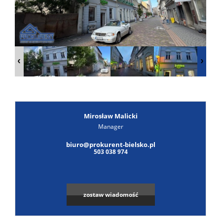
Poszuk
Zgłoś
ofertę
Notatn
Kontak
Mirosław Malicki
Manager
Leaflet
|
© MapTiler
©
OpenStreetMap
contributors
biuro@prokurent-bielsko.pl
503 038 974
zostaw wiadomość