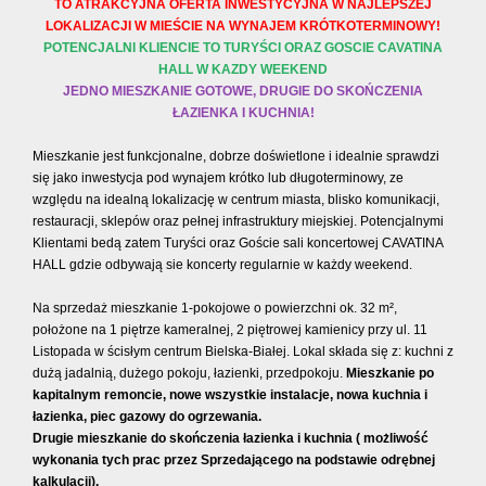
TO ATRAKCYJNA OFERTA INWESTYCYJNA W NAJLEPSZEJ
LOKALIZACJI W MIEŚCIE NA WYNAJEM KRÓTKOTERMINOWY!
POTENCJALNI KLIENCIE TO TURYŚCI ORAZ GOSCIE CAVATINA
HALL W KAZDY WEEKEND
JEDNO MIESZKANIE GOTOWE, DRUGIE DO SKOŃCZENIA
ŁAZIENKA I KUCHNIA!
Mieszkanie jest funkcjonalne, dobrze doświetlone i idealnie sprawdzi
się jako inwestycja pod wynajem krótko lub długoterminowy, ze
względu na idealną lokalizację w centrum miasta, blisko komunikacji,
restauracji, sklepów oraz pełnej infrastruktury miejskiej. Potencjalnymi
Klientami bedą zatem Turyści oraz Goście sali koncertowej CAVATINA
HALL gdzie odbywają sie koncerty regularnie w każdy weekend.
Na sprzedaż mieszkanie 1-pokojowe o powierzchni ok. 32 m²,
położone na 1 piętrze kameralnej, 2 piętrowej kamienicy przy ul. 11
Listopada w ścisłym centrum Bielska-Białej. Lokal składa się z: kuchni z
dużą jadalnią, dużego pokoju, łazienki, przedpokoju.
Mieszkanie po
kapitalnym remoncie, nowe wszystkie instalacje, nowa kuchnia i
łazienka, piec gazowy do ogrzewania.
Drugie mieszkanie do skończenia łazienka i kuchnia ( możliwość
wykonania tych prac przez Sprzedającego na podstawie odrębnej
kalkulacji).