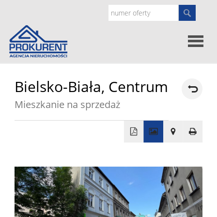
Oferty
Bielsko-Biała,
Centrum
Mieszkanie na sprzedaż
Strona
główna
Doradz
+
prawne
O
−
nas
Zgłoś