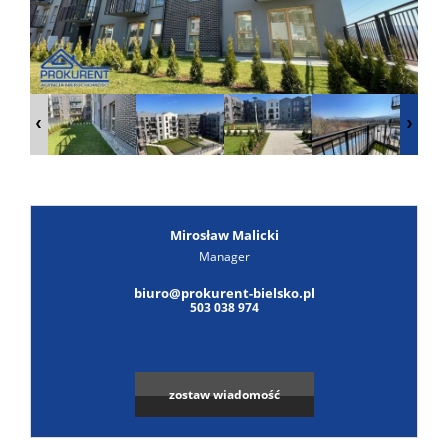
Poszuk
Zgłoś
ofertę
Notatn
Kontak
Mirosław Malicki
Manager
biuro@prokurent-bielsko.pl
503 038 974
zostaw wiadomość