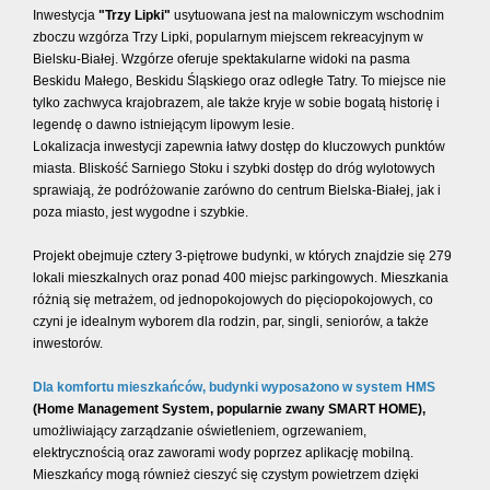
Inwestycja
"Trzy Lipki"
usytuowana jest na malowniczym wschodnim
zboczu wzgórza Trzy Lipki, popularnym miejscem rekreacyjnym w
Bielsku-Białej. Wzgórze oferuje spektakularne widoki na pasma
Beskidu Małego, Beskidu Śląskiego oraz odległe Tatry. To miejsce nie
tylko zachwyca krajobrazem, ale także kryje w sobie bogatą historię i
legendę o dawno istniejącym lipowym lesie.
Lokalizacja inwestycji zapewnia łatwy dostęp do kluczowych punktów
miasta. Bliskość Sarniego Stoku i szybki dostęp do dróg wylotowych
sprawiają, że podróżowanie zarówno do centrum Bielska-Białej, jak i
poza miasto, jest wygodne i szybkie.
Projekt obejmuje cztery 3-piętrowe budynki, w których znajdzie się 279
lokali mieszkalnych oraz ponad 400 miejsc parkingowych. Mieszkania
różnią się metrażem, od jednopokojowych do pięciopokojowych, co
czyni je idealnym wyborem dla rodzin, par, singli, seniorów, a także
inwestorów.
Dla komfortu mieszkańców, budynki wyposażono w system
HMS
(Home Management System, popularnie zwany SMART HOME),
umożliwiający zarządzanie oświetleniem, ogrzewaniem,
elektrycznością oraz zaworami wody poprzez aplikację mobilną.
Mieszkańcy mogą również cieszyć się czystym powietrzem dzięki