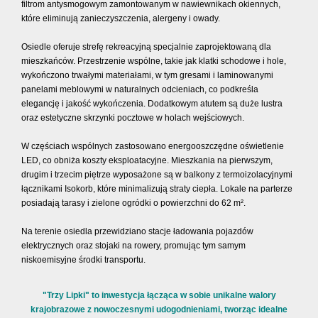
filtrom antysmogowym zamontowanym w nawiewnikach okiennych,
które eliminują zanieczyszczenia, alergeny i owady.
Osiedle oferuje strefę rekreacyjną specjalnie zaprojektowaną dla
mieszkańców. Przestrzenie wspólne, takie jak klatki schodowe i hole,
wykończono trwałymi materiałami, w tym gresami i laminowanymi
panelami meblowymi w naturalnych odcieniach, co podkreśla
elegancję i jakość wykończenia. Dodatkowym atutem są duże lustra
oraz estetyczne skrzynki pocztowe w holach wejściowych.
W częściach wspólnych zastosowano energooszczędne oświetlenie
LED, co obniża koszty eksploatacyjne. Mieszkania na pierwszym,
drugim i trzecim piętrze wyposażone są w balkony z termoizolacyjnymi
łącznikami Isokorb, które minimalizują straty ciepła. Lokale na parterze
posiadają tarasy i zielone ogródki o powierzchni do 62 m².
Na terenie osiedla przewidziano stacje ładowania pojazdów
elektrycznych oraz stojaki na rowery, promując tym samym
niskoemisyjne środki transportu.
"Trzy Lipki" to inwestycja łącząca w sobie unikalne walory
krajobrazowe z nowoczesnymi udogodnieniami, tworząc idealne