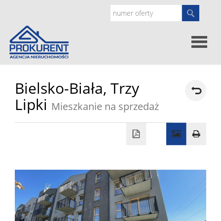
Oferty
Bielsko-Biała,
Trzy
Lipki
Mieszkanie na sprzedaż
Strona
główna
Doradz
prawne
O
nas
Zgłoś