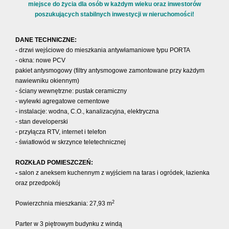
miejsce do życia dla osób w każdym wieku oraz inwestorów
poszukujących stabilnych inwestycji w nieruchomości!
DANE TECHNICZNE:
- drzwi wejściowe do mieszkania antywłamaniowe typu PORTA
- okna: nowe PCV
pakiet antysmogowy (filtry antysmogowe zamontowane przy każdym
nawiewniku okiennym)
- ściany wewnętrzne: pustak ceramiczny
- wylewki agregatowe cementowe
- instalacje: wodna, C.O., kanalizacyjna, elektryczna
- stan developerski
- przyłącza RTV, internet i telefon
- światłowód w skrzynce teletechnicznej
ROZKŁAD POMIESZCZEŃ:
-
salon z aneksem kuchennym z wyjściem na taras i ogródek, łazienka
oraz przedpokój
2
Powierzchnia mieszkania: 27,93 m
Parter w 3 piętrowym budynku z windą