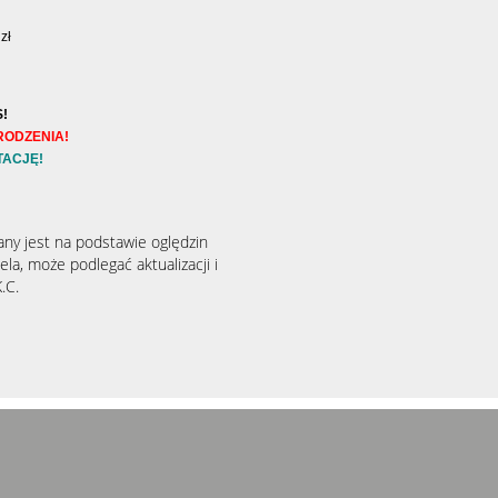
zł
!
RODZENIA!
TACJĘ!
any jest na podstawie oględzin
la, może podlegać aktualizacji i
.C.