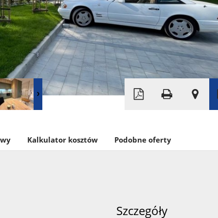
Leaflet
|
© MapTiler
©
OpenStreetMap
owy
Kalkulator kosztów
Podobne oferty
Szczegóły