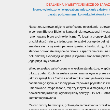
IDEALNE NA INWESTYCJĘ! MOŻE OD ZARAZ 
Nowe, wykończone i wyposażone mieszkanie z dużym 
garażu podziemnym i komórką lokatorską – c
Na sprzedaż nowe, pięknie wykończone mieszkanie, gotowe
w centrum Bielska-Białej, w kameralnej, nowoczesnej inwest
renomowane biuro architektoniczne. To idealna propozycja d
oraz bliskość natury, a jednocześnie szybki dostęp do pełnej 
znajduje się na wysokim parterze i posiada bardzo duży, oko
stanowi doskonałe miejsce do relaksu i spędzania czasu na 
południowej ekspozycji wnętrze jest jasne i słoneczne przez
jego przytulny charakter.
Wnętrze zostało wykończone w wysokim standardzie, w spój
o każdy detal. Kuchnia została wykonana na wymiar przez st
jakości sprzęt AGD. Salon z aneksem kuchennym tworzy funk
codziennego życia, a osobny pokój zapewnia prywatność i wy
umeblowane i wyposażone, między innymi w klimatyzację z f
nowoczesną łazienkę, wysokiej klasy sprzęty RTV i AGD ora
komfort użytkowania.
Całość tworzy harmonijną, gotową do zamieszkania przestrz