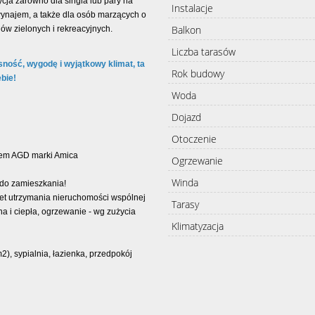
ja zarówno dla singla lub pary na
Instalacje
 wynajem, a także dla osób marzących o
Balkon
nów zielonych i rekreacyjnych.
Liczba tarasów
ność, wygodę i wyjątkowy klimat, ta
Rok budowy
ebie!
Woda
Dojazd
Otoczenie
ętem AGD marki Amica
Ogrzewanie
Winda
 do zamieszkania!
czet utrzymania nieruchomości wspólnej
Tarasy
 i ciepła, ogrzewanie - wg zużycia
Klimatyzacja
), sypialnia, łazienka, przedpokój