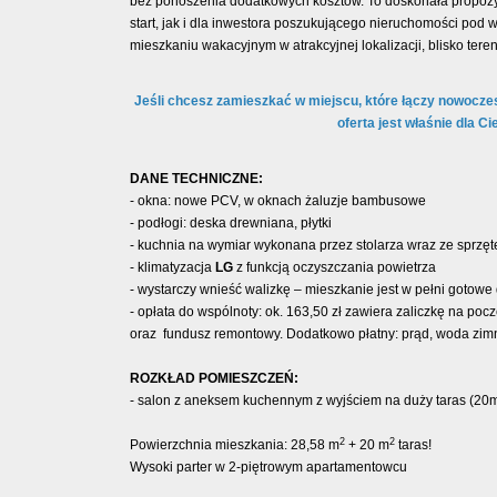
bez ponoszenia dodatkowych kosztów. To doskonała propozyc
start, jak i dla inwestora poszukującego nieruchomości pod
mieszkaniu wakacyjnym w atrakcyjnej lokalizacji, blisko tere
Jeśli chcesz zamieszkać w miejscu, które łączy nowoczes
oferta jest właśnie dla Ci
DANE TECHNICZNE:
- okna: nowe PCV, w oknach żaluzje bambusowe
- podłogi: deska drewniana, płytki
- kuchnia na wymiar wykonana przez stolarza wraz ze sprz
- klimatyzacja
LG
z funkcją oczyszczania powietrza
- wystarczy wnieść walizkę – mieszkanie jest w pełni gotowe
- opłata do wspólnoty: ok. 163,50 zł zawiera zaliczkę na po
oraz fundusz remontowy. Dodatkowo płatny: prąd, woda zimna
ROZKŁAD POMIESZCZEŃ:
- salon z aneksem kuchennym z wyjściem na duży taras (20m2
2
2
Powierzchnia mieszkania: 28,58 m
+ 20 m
taras!
Wysoki parter w 2-piętrowym apartamentowcu