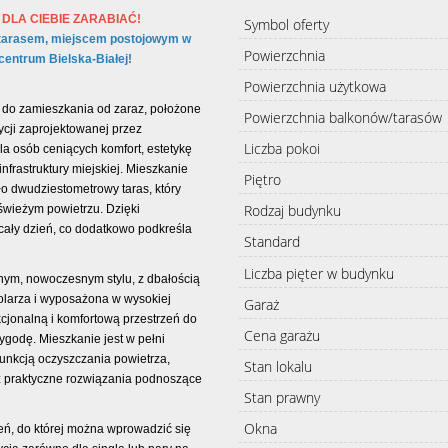
DLA CIEBIE ZARABIAĆ!
Symbol oferty
tarasem, miejscem postojowym w
Powierzchnia
entrum Bielska-Białej!
Powierzchnia użytkowa
 do zamieszkania od zaraz, położone
Powierzchnia balkonów/tarasów
ycji zaprojektowanej przez
Liczba pokoi
la osób ceniących komfort, estetykę
infrastruktury miejskiej. Mieszkanie
Piętro
ło dwudziestometrowy taras, który
Rodzaj budynku
świeżym powietrzu. Dzięki
 cały dzień, co dodatkowo podkreśla
Standard
Liczba pięter w budynku
nym, nowoczesnym stylu, z dbałością
olarza i wyposażona w wysokiej
Garaż
cjonalną i komfortową przestrzeń do
Cena garażu
godę. Mieszkanie jest w pełni
unkcją oczyszczania powietrza,
Stan lokalu
z praktyczne rozwiązania podnoszące
Stan prawny
Okna
eń, do której można wprowadzić się