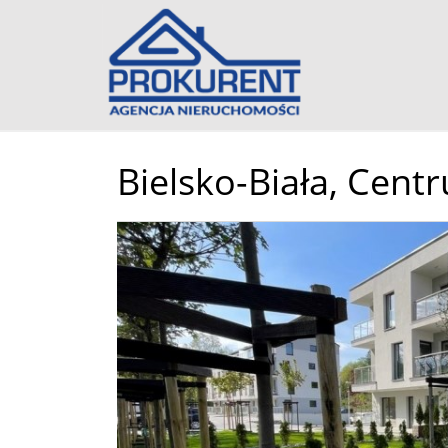
Bielsko-Biała,
Cent
+
−