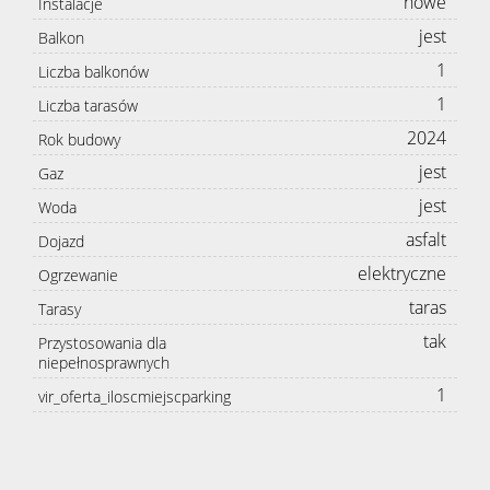
nowe
Instalacje
jest
Balkon
1
Liczba balkonów
1
Liczba tarasów
2024
Rok budowy
jest
Gaz
jest
Woda
asfalt
Dojazd
elektryczne
Ogrzewanie
taras
Tarasy
tak
Przystosowania dla
niepełnosprawnych
1
vir_oferta_iloscmiejscparking