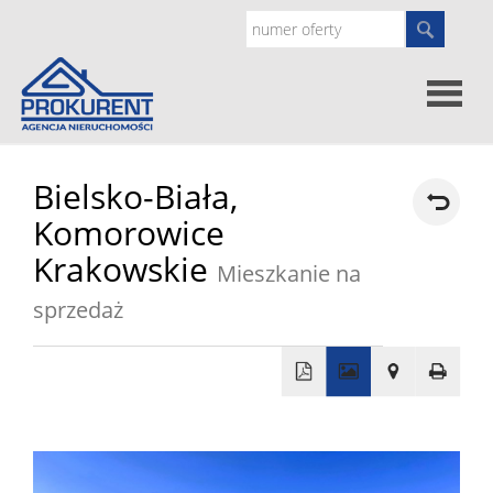
Oferty
Bielsko-Biała,
Komorowice
Strona
Krakowskie
Mieszkanie na
główna
sprzedaż
Doradz
prawne
O
+
nas
Zgłoś
−