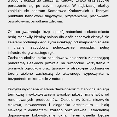
wygodny dojazd do Cieszyna, Katowic, żywca oraz szybkie
poruszanie się po całym regionie. W najbliższej okolicy
znajduje się centrum Komorowic Krakowskich z licznymi
punktami handlowo-usługowymi, przystankami, placówkami
oświatowymi, ośrodkiem zdrowia.
Okolica gwarantuje ciszę i spokój natomiast bliskość miasta
będą stanowiły idealny balans dla osób chcących cieszyć się
zaletami podmiejskiego życia uciekając od miejskiego zgiełku
i ciasnej zabudowy, jednocześnie posiadać pełną
infrastrukturę w zasięgu ręki.
Zaciszna okolica, niska zabudowa w połączeniu z otaczającą
panoramą Beskidów pozwala na swobodne korzystanie z
własnych ogródków oraz tarasów, a atrakcyjne podmiejskie
tereny zielone zachęcają do aktywnego wypoczynku w
bezpośrednim kontakcie z naturą.
Budynki wykonane w stanie deweloperskim z solidną izolacją
termiczną i wykorzystaniem wysokiej jakości materiałów od
renomowanych producentów. Osiedle wyróżnia niezwykle
ciekawa, nowoczesna i elegancka architektura – białą
elewację z elementami szarego oraz drewna uszlachetnią
dopasowane kolorystycznie okna. Teren osiedla będzie