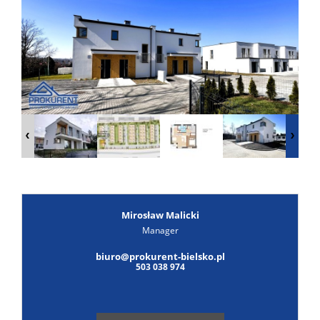
Poszuk
Zgłoś
ofertę
Notatn
Kontak
Mirosław Malicki
Manager
Leaflet
|
© MapTiler
©
OpenStreetMap
contributors
biuro@prokurent-bielsko.pl
503 038 974