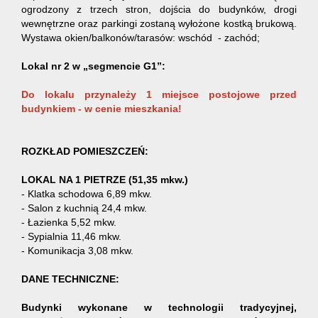
ogrodzony z trzech stron, dojścia do budynków, drogi
wewnętrzne oraz parkingi zostaną wyłożone kostką brukową.
Wystawa okien/balkonów/tarasów: wschód - zachód;
Lokal nr 2 w „segmencie G1”:
Do lokalu przynależy 1 miejsce postojowe przed
budynkiem - w cenie mieszkania!
ROZKŁAD POMIESZCZEŃ:
LOKAL NA 1 PIETRZE (51,35 mkw.)
- Klatka schodowa 6,89 mkw.
- Salon z kuchnią 24,4 mkw.
- Łazienka 5,52 mkw.
- Sypialnia 11,46 mkw.
- Komunikacja 3,08 mkw.
DANE TECHNICZNE:
Budynki wykonane w technologii tradycyjnej,