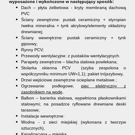
wyposażone i wykończone w następujący sposób:
Dach – płyta żelbetowa - kryty membraną dachową
PVC
Ściany zewnętrzne: pustak ceramiczny + styropian
/wełna mineralna + tynk akrylowy/elementy okładziny
drewnianej;
Ściany wewnętrzne: pustak ceramiczny + tynk
gipsowy;
Rynny PCV;
Przewody wentylacyjne: z pustaków wentylacyjnych.
Parapety zewnętrzne – blacha stalowa powlekana;
Stolarka okienna PCV (szyba zespolona o
współczynniku minimum UW=1,1); pakiet trójszybowy,
Drzwi wejściowe zewnętrzne ocieplane metalowe ;
Ogrzewanie: podłogowe;
piec elektryczny z
zasobnikiem na wodę,
Balkon – barierka stalowa, wypełniona płaskownikami
stalowymi; na posadzce ryflowane drewniane deski
tarasowe;
Instalacje wewnętrzne:
Wodna - z sieci miejskiej (wykonana z tworzyw
sztucznych),
Kanalizacyjna – miejska,