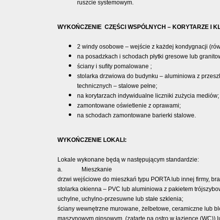
ruszcie systemowym.
WYKOŃCZENIE CZĘŚCI WSPÓLNYCH – KORYTARZE I 
2 windy osobowe – wejście z każdej kondygnacji (r
na posadzkach i schodach płytki gresowe lub granito
ściany i sufity pomalowane ;
stolarka drzwiowa do budynku – aluminiowa z przesz
technicznych – stalowe pełne;
na korytarzach indywidualne liczniki zużycia mediów;
zamontowane oświetlenie z oprawami;
na schodach zamontowane barierki stalowe.
WYKOŃCZENIE LOKALI:
Lokale wykonane będą w następującym standardzie:
a. Mieszkanie
drzwi wejściowe do mieszkań typu PORTA lub innej firmy, br
stolarka okienna – PVC lub aluminiowa z pakietem trójszybo
uchylne, uchylno-przesuwne lub stałe szklenia;
ściany wewnętrzne murowane, żelbetowe, ceramiczne lub blo
maszynowym gipsowym, (zatarte na ostro w łazience (WC)) 