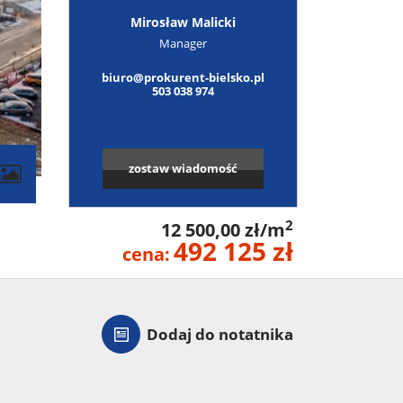
Mirosław Malicki
Manager
biuro@prokurent-bielsko.pl
503 038 974
zostaw wiadomość
contributors
2
12 500,00 zł/m
492 125 zł
cena:
Dodaj do notatnika