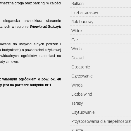
Balkon
nętrzna droga oraz parkingi w całości
Liczba tarasów
Rok budowy
elegancka architektura starannie
icznych w regionie
Wiewióra&Golczyk
Widok
Gaz
sowane do indywidualnych potrzeb i
Woda
h budynkach) o powierzchni użytkowej
widualnych ogródków, natomiast na
Dojazd
rody zimowe.
Otoczenie
Ogrzewanie
 z własnym ogródkiem o pow. ok. 40
Winda
y jest na parterze budynku nr 1
Liczba wind
Tarasy
Usytuowanie
Przystosowania dla niepełnospr
Klucze