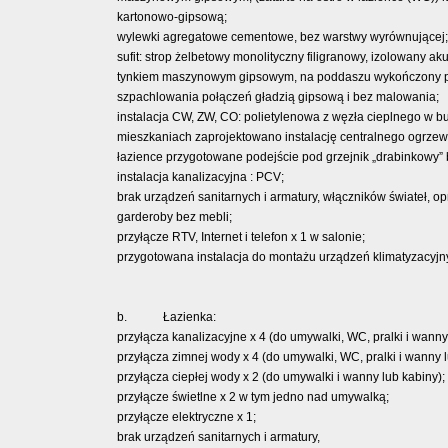
kartonowo-gipsową;
wylewki agregatowe cementowe, bez warstwy wyrównującej;
sufit: strop żelbetowy monolityczny filigranowy, izolowany 
tynkiem maszynowym gipsowym, na poddaszu wykończony pły
szpachlowania połączeń gładzią gipsową i bez malowania;
instalacja CW, ZW, CO: polietylenowa z węzła cieplnego 
mieszkaniach zaprojektowano instalację centralnego ogrz
łazience przygotowane podejście pod grzejnik „drabinkowy” 
instalacja kanalizacyjna : PCV;
brak urządzeń sanitarnych i armatury, włączników świateł, o
garderoby bez mebli;
przyłącze RTV, Internet i telefon x 1 w salonie;
przygotowana instalacja do montażu urządzeń klimatyzacy
b. Łazienka:
przyłącza kanalizacyjne x 4 (do umywalki, WC, pralki i wanny
przyłącza zimnej wody x 4 (do umywalki, WC, pralki i wanny l
przyłącza ciepłej wody x 2 (do umywalki i wanny lub kabiny);
przyłącze świetlne x 2 w tym jedno nad umywalką;
przyłącze elektryczne x 1;
brak urządzeń sanitarnych i armatury,