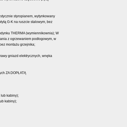
akustycznie styropianem, wytynkowany
tą G-K na ruszcie stalowym, bez
w budynku THERMA (wymiennikownia); W
ewania z ogrzewaniem podłogowym, w
bez montażu grzejnika;
prawy gniazd elektrycznych, wnęka
jnych ZA DOPŁATĄ
 lub kabiny);
ub kabiny);