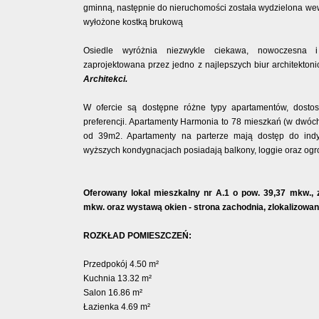
gminną, następnie do nieruchomości została wydzielona wew
wyłożone kostką brukową
Osiedle wyróżnia niezwykle ciekawa, nowoczesna i 
zaprojektowana przez jedno z najlepszych biur architekton
Architekci.
W ofercie są dostępne różne typy apartamentów, dosto
preferencji. Apartamenty Harmonia to 78 mieszkań (w dwóc
od 39m2. Apartamenty na parterze mają dostęp do indy
wyższych kondygnacjach posiadają balkony, loggie oraz og
Oferowany lokal mieszkalny nr A.1 o pow. 39,37 mkw.,
mkw. oraz wystawą okien - strona zachodnia, zlokalizowan
ROZKŁAD POMIESZCZEŃ:
Przedpokój 4.50 m²
Kuchnia 13.32 m²
Salon 16.86 m²
Łazienka 4.69 m²