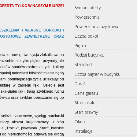
OFERTA TYLKO W NASZYM BIURZE!
Symbol oferty
Powierzchnia
Powierzchnia użytkowa
SZKLENIA / WŁASNE OGRÓDKI /
Liczba pokoi
POSTOJOWE ZEWNĘTRZNE ORAZ
Piętro
Rodzaj budynku
nia
to nowa, inwestycja zlokalizowana
y w sobie nie tylko piękno przyrody, ale
Standard
ośników sportów ekstremalnych, kultury
 spokój natomiast bliskość miasta będą
Liczba pięter w budynku
etami podmiejskiego życia uciekając od
Garaż
rukturę w zasięgu ręki. Osiedle jest
a-Białej jak i trasą szybkiego ruchu
Cena garażu
Żywca oraz szybkie poruszanie się po
Stan lokalu
Stan prawny
, ścieżki spacerowe, wyciąg narciarski
Okna
wniczy obszar krajobrazowy u stóp
„Troclik”, pływalnia „Start”, bielskie
Instalacje
jazd do nieruchomości odbywa się drogą