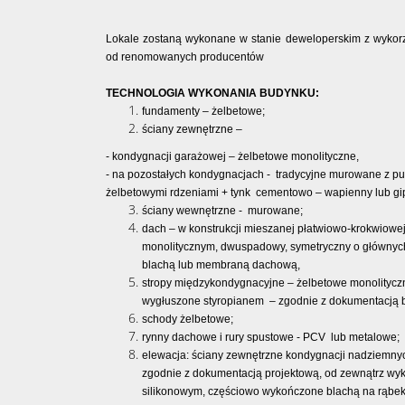
Lokale zostaną wykonane w stanie deweloperskim z wykorz
od renomowanych producentów
TECHNOLOGIA WYKONANIA BUDYNKU:
fundamenty – żelbetowe;
ściany zewnętrzne –
- kondygnacji garażowej – żelbetowe monolityczne,
- na pozostałych kondygnacjach - tradycyjne murowane z 
żelbetowymi rdzeniami + tynk cementowo – wapienny lub gi
ściany wewnętrzne - murowane;
dach – w konstrukcji mieszanej płatwiowo-krokwiowej
monolitycznym, dwuspadowy, symetryczny o głównych
blachą lub membraną dachową,
stropy międzykondygnacyjne – żelbetowe monolityczne
wygłuszone styropianem – zgodnie z dokumentacją 
schody żelbetowe;
rynny dachowe i rury spustowe - PCV lub metalowe;
elewacja: ściany zewnętrzne kondygnacji nadziemny
zgodnie z dokumentacją projektową, od zewnątrz wy
silikonowym, częściowo wykończone blachą na rąbek s