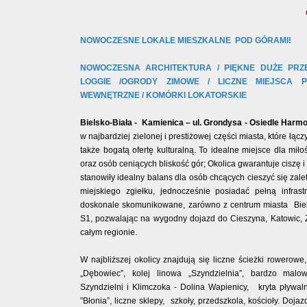
NOWOCZESNE LOKALE MIESZKALNE POD GÓRAMI!
NOWOCZESNA ARCHITEKTURA / PIĘKNE DUŻE PRZE
LOGGIE /OGRODY ZIMOWE /
LICZNE MIEJSCA 
WEWNĘTRZNE / KOMÓRKI LOKATORSKIE
Bielsko-Biała - Kamienica – ul. Grondysa -
Osiedle Harmo
w najbardziej zielonej i prestiżowej części miasta, które łącz
także bogatą ofertę kulturalną. To idealne miejsce dla mił
oraz osób ceniących bliskość gór;
Okolica gwarantuje ciszę i
stanowiły idealny balans dla osób chcących cieszyć się zal
miejskiego zgiełku, jednocześnie posiadać pełną infrast
doskonale skomunikowane, zarówno z centrum miasta Bielsk
S1, pozwalając na wygodny dojazd do Cieszyna, Katowic, 
całym regionie.
W najbliższej okolicy znajdują się liczne ścieżki rowerowe
„Dębowiec”, kolej linowa „Szyndzielnia”, bardzo malo
Szyndzielni i Klimczoka - Dolina Wapienicy, kryta pływalnia 
”Błonia”, liczne sklepy, szkoły, przedszkola, kościoły. Do