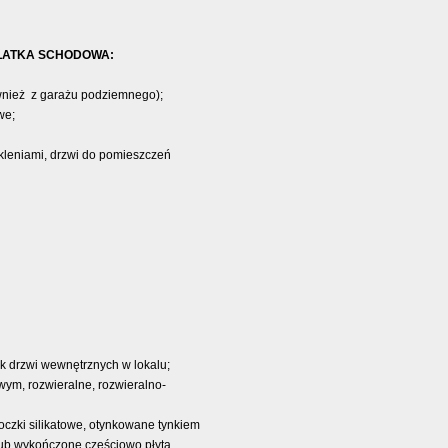
KLATKA SCHODOWA:
ównież z garażu podziemnego);
we;
kleniami, drzwi do pomieszczeń
ak drzwi wewnętrznych w lokalu;
wym, rozwieralne, rozwieralno-
czki silikatowe, otynkowane tynkiem
lub wykończone częściowo płytą