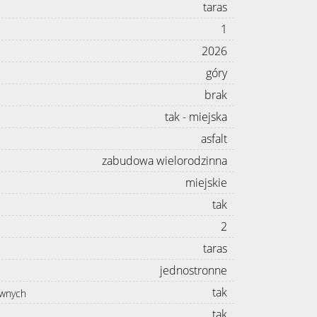
taras
1
2026
góry
brak
tak - miejska
asfalt
zabudowa wielorodzinna
miejskie
tak
2
taras
jednostronne
tak
awnych
tak