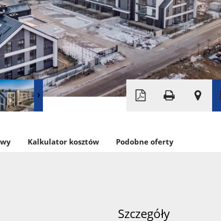
Leaflet
|
© MapTiler
©
OpenStreetMap
owy
Kalkulator kosztów
Podobne oferty
Szczegóły