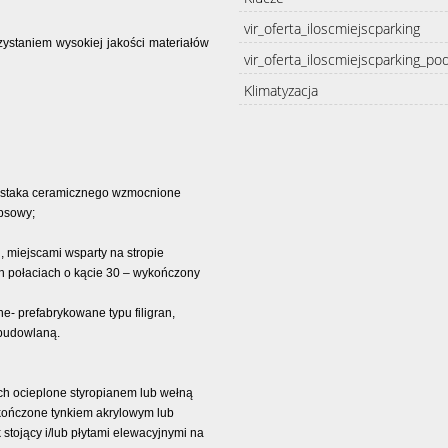
vir_oferta_iloscmiejscparking
ystaniem wysokiej jakości materiałów
vir_oferta_iloscmiejscparking_po
Klimatyzacja
pustaka ceramicznego wzmocnione
psowy;
, miejscami wsparty na stropie
 połaciach o kącie 30 – wykończony
- prefabrykowane typu filigran,
budowlaną.
ch ocieplone styropianem lub wełną
kończone tynkiem akrylowym lub
tojący i/lub płytami elewacyjnymi na