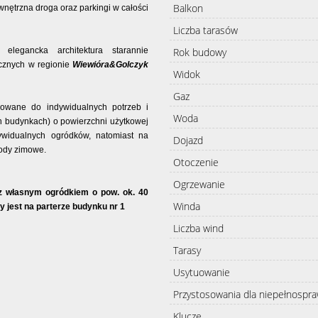
Balkon
nętrzna droga oraz parkingi w całości
Liczba tarasów
Rok budowy
elegancka architektura starannie
icznych w regionie
Wiewióra&Golczyk
Widok
Gaz
sowane do indywidualnych potrzeb i
Woda
h budynkach) o powierzchni użytkowej
widualnych ogródków, natomiast na
Dojazd
rody zimowe.
Otoczenie
Ogrzewanie
 z własnym ogródkiem o pow. ok. 40
Winda
y jest na parterze budynku nr 1
Liczba wind
Tarasy
Usytuowanie
Przystosowania dla niepełnospr
Klucze