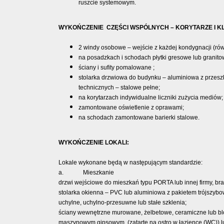
ruszcie systemowym.
WYKOŃCZENIE CZĘŚCI WSPÓLNYCH – KORYTARZE I 
2 windy osobowe – wejście z każdej kondygnacji (r
na posadzkach i schodach płytki gresowe lub granito
ściany i sufity pomalowane ;
stolarka drzwiowa do budynku – aluminiowa z przesz
technicznych – stalowe pełne;
na korytarzach indywidualne liczniki zużycia mediów;
zamontowane oświetlenie z oprawami;
na schodach zamontowane barierki stalowe.
WYKOŃCZENIE LOKALI:
Lokale wykonane będą w następującym standardzie:
a. Mieszkanie
drzwi wejściowe do mieszkań typu PORTA lub innej firmy, br
stolarka okienna – PVC lub aluminiowa z pakietem trójszybo
uchylne, uchylno-przesuwne lub stałe szklenia;
ściany wewnętrzne murowane, żelbetowe, ceramiczne lub blo
maszynowym gipsowym, (zatarte na ostro w łazience (WC)) 