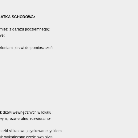
KLATKA SCHODOWA:
ównież z garażu podziemnego);
we;
kleniami, drzwi do pomieszczeń
ak drzwi wewnętrznych w lokalu;
wym, rozwieralne, rozwieralno-
czki silikatowe, otynkowane tynkiem
lub wykończone częściowo płytą