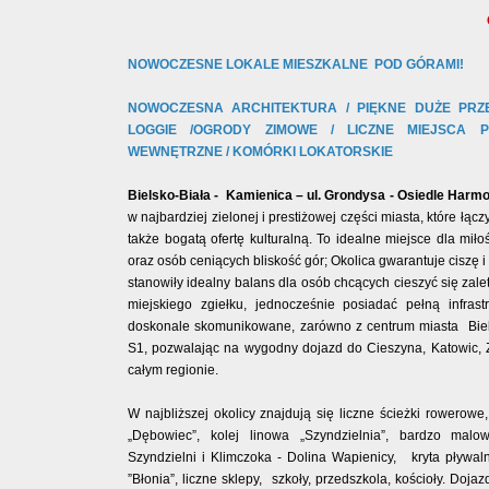
NOWOCZESNE LOKALE MIESZKALNE POD GÓRAMI!
NOWOCZESNA ARCHITEKTURA / PIĘKNE DUŻE PRZE
LOGGIE /OGRODY ZIMOWE /
LICZNE MIEJSCA 
WEWNĘTRZNE / KOMÓRKI LOKATORSKIE
Bielsko-Biała - Kamienica – ul. Grondysa -
Osiedle Harmo
w najbardziej zielonej i prestiżowej części miasta, które łącz
także bogatą ofertę kulturalną. To idealne miejsce dla mił
oraz osób ceniących bliskość gór;
Okolica gwarantuje ciszę i
stanowiły idealny balans dla osób chcących cieszyć się zal
miejskiego zgiełku, jednocześnie posiadać pełną infrast
doskonale skomunikowane, zarówno z centrum miasta Bielsk
S1, pozwalając na wygodny dojazd do Cieszyna, Katowic, 
całym regionie.
W najbliższej okolicy znajdują się liczne ścieżki rowerowe
„Dębowiec”, kolej linowa „Szyndzielnia”, bardzo malo
Szyndzielni i Klimczoka - Dolina Wapienicy, kryta pływalnia 
”Błonia”, liczne sklepy, szkoły, przedszkola, kościoły. Do