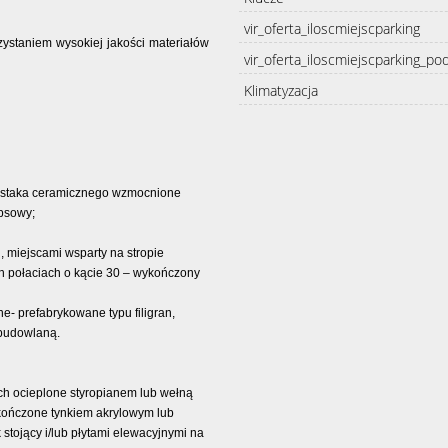
vir_oferta_iloscmiejscparking
ystaniem wysokiej jakości materiałów
vir_oferta_iloscmiejscparking_po
Klimatyzacja
pustaka ceramicznego wzmocnione
psowy;
, miejscami wsparty na stropie
 połaciach o kącie 30 – wykończony
- prefabrykowane typu filigran,
budowlaną.
ch ocieplone styropianem lub wełną
kończone tynkiem akrylowym lub
tojący i/lub płytami elewacyjnymi na