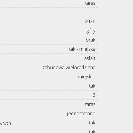
taras
1
2026
góry
brak
tak - miejska
asfalt
zabudowa wielorodzinna
miejskie
tak
2
taras
jednostronne
tak
awnych
tak