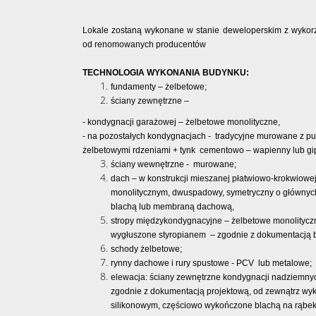
Lokale zostaną wykonane w stanie deweloperskim z wykorz
od renomowanych producentów
TECHNOLOGIA WYKONANIA BUDYNKU:
fundamenty – żelbetowe;
ściany zewnętrzne –
- kondygnacji garażowej – żelbetowe monolityczne,
- na pozostałych kondygnacjach - tradycyjne murowane z 
żelbetowymi rdzeniami + tynk cementowo – wapienny lub gi
ściany wewnętrzne - murowane;
dach – w konstrukcji mieszanej płatwiowo-krokwiowej
monolitycznym, dwuspadowy, symetryczny o głównych
blachą lub membraną dachową,
stropy międzykondygnacyjne – żelbetowe monolityczne
wygłuszone styropianem – zgodnie z dokumentacją 
schody żelbetowe;
rynny dachowe i rury spustowe - PCV lub metalowe;
elewacja: ściany zewnętrzne kondygnacji nadziemny
zgodnie z dokumentacją projektową, od zewnątrz wy
silikonowym, częściowo wykończone blachą na rąbek s