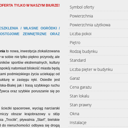
OFERTA TYLKO W NASZYM BIURZE!
Symbol oferty
Powierzchnia
Powierzchnia użytkowa
SZKLENIA / WŁASNE OGRÓDKI /
Liczba pokoi
POSTOJOWE ZEWNĘTRZNE ORAZ
Piętro
Rodzaj budynku
nia
to nowa, inwestycja zlokalizowana
y w sobie nie tylko piękno przyrody, ale
Standard
ośników sportów ekstremalnych, kultury
 spokój natomiast bliskość miasta będą
Liczba pięter w budynku
etami podmiejskiego życia uciekając od
Garaż
rukturę w zasięgu ręki. Osiedle jest
a-Białej jak i trasą szybkiego ruchu
Cena garażu
Żywca oraz szybkie poruszanie się po
Stan lokalu
Stan prawny
, ścieżki spacerowe, wyciąg narciarski
Okna
wniczy obszar krajobrazowy u stóp
„Troclik”, pływalnia „Start”, bielskie
Instalacje
jazd do nieruchomości odbywa się drogą