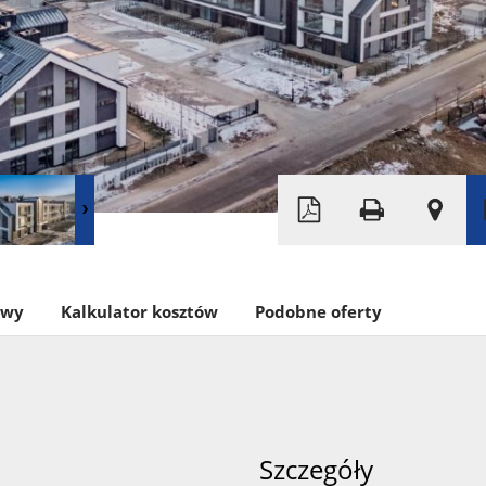
Leaflet
|
© MapTiler
©
OpenStreetMap
owy
Kalkulator kosztów
Podobne oferty
Szczegóły