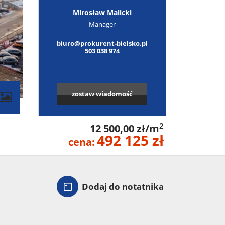
Mirosław Malicki
Manager
biuro@prokurent-bielsko.pl
503 038 974
zostaw wiadomość
contributors
2
12 500,00 zł/m
492 125 zł
cena:
Dodaj do notatnika