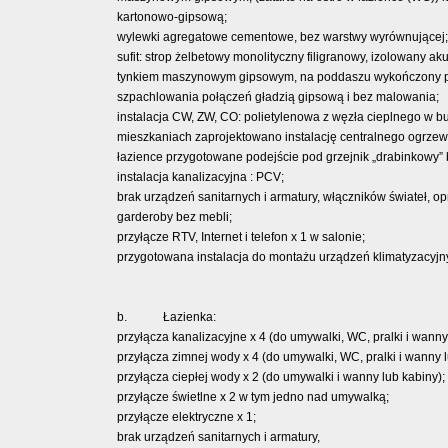
kartonowo-gipsową;
wylewki agregatowe cementowe, bez warstwy wyrównującej;
sufit: strop żelbetowy monolityczny filigranowy, izolowany 
tynkiem maszynowym gipsowym, na poddaszu wykończony pły
szpachlowania połączeń gładzią gipsową i bez malowania;
instalacja CW, ZW, CO: polietylenowa z węzła cieplnego 
mieszkaniach zaprojektowano instalację centralnego ogrz
łazience przygotowane podejście pod grzejnik „drabinkowy” 
instalacja kanalizacyjna : PCV;
brak urządzeń sanitarnych i armatury, włączników świateł, o
garderoby bez mebli;
przyłącze RTV, Internet i telefon x 1 w salonie;
przygotowana instalacja do montażu urządzeń klimatyzacy
b. Łazienka:
przyłącza kanalizacyjne x 4 (do umywalki, WC, pralki i wanny
przyłącza zimnej wody x 4 (do umywalki, WC, pralki i wanny l
przyłącza ciepłej wody x 2 (do umywalki i wanny lub kabiny);
przyłącze świetlne x 2 w tym jedno nad umywalką;
przyłącze elektryczne x 1;
brak urządzeń sanitarnych i armatury,