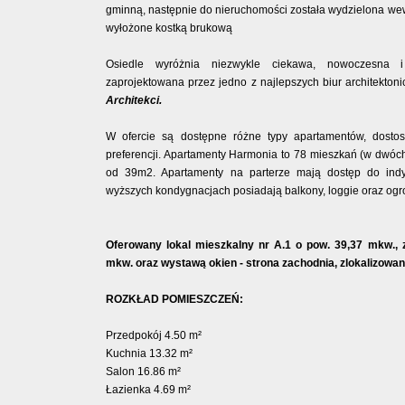
gminną, następnie do nieruchomości została wydzielona wew
wyłożone kostką brukową
Osiedle wyróżnia niezwykle ciekawa, nowoczesna i 
zaprojektowana przez jedno z najlepszych biur architekton
Architekci.
W ofercie są dostępne różne typy apartamentów, dosto
preferencji. Apartamenty Harmonia to 78 mieszkań (w dwóc
od 39m2. Apartamenty na parterze mają dostęp do indy
wyższych kondygnacjach posiadają balkony, loggie oraz og
Oferowany lokal mieszkalny nr A.1 o pow. 39,37 mkw.,
mkw. oraz wystawą okien - strona zachodnia, zlokalizowan
ROZKŁAD POMIESZCZEŃ:
Przedpokój 4.50 m²
Kuchnia 13.32 m²
Salon 16.86 m²
Łazienka 4.69 m²