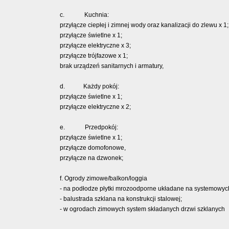
c. Kuchnia:
przyłącze ciepłej i zimnej wody oraz kanalizacji do zlewu x 1;
przyłącze świetlne x 1;
przyłącze elektryczne x 3;
przyłącze trójfazowe x 1;
brak urządzeń sanitarnych i armatury,
d. Każdy pokój:
przyłącze świetlne x 1;
przyłącze elektryczne x 2;
e. Przedpokój:
przyłącze świetlne x 1;
przyłącze domofonowe,
przyłącze na dzwonek;
f. Ogrody zimowe/balkon/loggia
- na podłodze płytki mrozoodporne układane na systemowy
- balustrada szklana na konstrukcji stalowej;
- w ogrodach zimowych system składanych drzwi szklanych