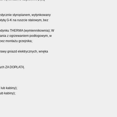
akustycznie styropianem, wytynkowany
tą G-K na ruszcie stalowym, bez
w budynku THERMA (wymiennikownia); W
ewania z ogrzewaniem podłogowym, w
bez montażu grzejnika;
prawy gniazd elektrycznych, wnęka
jnych ZA DOPŁATĄ
 lub kabiny);
ub kabiny);