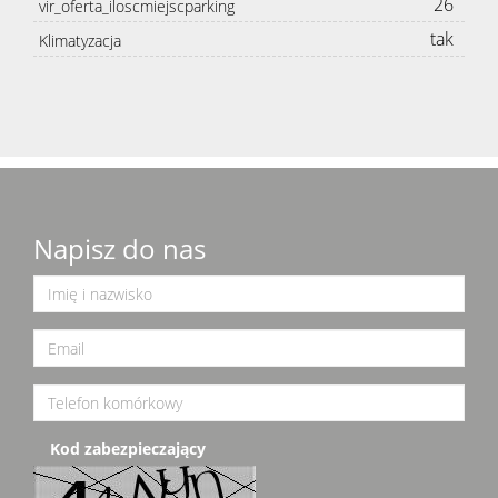
26
vir_oferta_iloscmiejscparking
tak
Klimatyzacja
Napisz do nas
Kod zabezpieczający