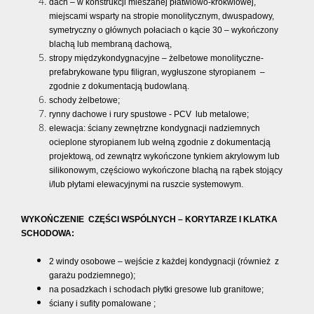
dach – w konstrukcji mieszanej płatwiowo-krokwiowej,
miejscami wsparty na stropie monolitycznym, dwuspadowy,
symetryczny o głównych połaciach o kącie 30 – wykończony
blachą lub membraną dachową,
stropy międzykondygnacyjne – żelbetowe monolityczne-
prefabrykowane typu filigran, wygłuszone styropianem –
zgodnie z dokumentacją budowlaną.
schody żelbetowe;
rynny dachowe i rury spustowe - PCV lub metalowe;
elewacja: ściany zewnętrzne kondygnacji nadziemnych
ocieplone styropianem lub wełną zgodnie z dokumentacją
projektową, od zewnątrz wykończone tynkiem akrylowym lub
silikonowym, częściowo wykończone blachą na rąbek stojący
i/lub płytami elewacyjnymi na ruszcie systemowym.
WYKOŃCZENIE CZĘŚCI WSPÓLNYCH – KORYTARZE I KLATKA
SCHODOWA:
2 windy osobowe – wejście z każdej kondygnacji (również z
garażu podziemnego);
na posadzkach i schodach płytki gresowe lub granitowe;
ściany i sufity pomalowane ;