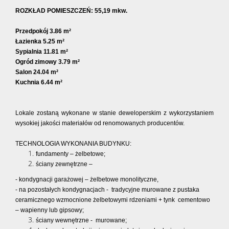
ROZKŁAD POMIESZCZEŃ: 55,19 mkw.
Przedpokój 3.86 m²
Łazienka 5.25 m²
Sypialnia 11.81 m²
Ogród zimowy 3.79 m²
Salon 24.04 m²
Kuchnia 6.44 m²
Lokale zostaną wykonane w stanie deweloperskim z wykorzystaniem
wysokiej jakości materiałów od renomowanych producentów.
TECHNOLOGIA WYKONANIA BUDYNKU:
fundamenty – żelbetowe;
ściany zewnętrzne –
- kondygnacji garażowej – żelbetowe monolityczne,
- na pozostałych kondygnacjach - tradycyjne murowane z pustaka
ceramicznego wzmocnione żelbetowymi rdzeniami + tynk cementowo
– wapienny lub gipsowy;
ściany wewnętrzne - murowane;