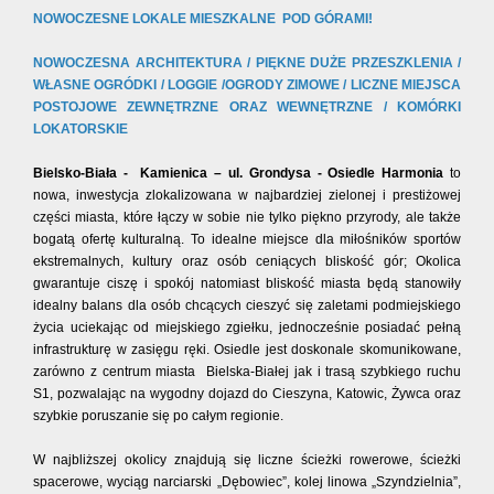
NOWOCZESNE LOKALE MIESZKALNE POD GÓRAMI!
NOWOCZESNA ARCHITEKTURA / PIĘKNE DUŻE PRZESZKLENIA /
WŁASNE OGRÓDKI / LOGGIE /OGRODY ZIMOWE /
LICZNE MIEJSCA
POSTOJOWE ZEWNĘTRZNE ORAZ WEWNĘTRZNE / KOMÓRKI
LOKATORSKIE
Bielsko-Biała - Kamienica – ul. Grondysa -
Osiedle Harmonia
to
nowa, inwestycja zlokalizowana w najbardziej zielonej i prestiżowej
części miasta, które łączy w sobie nie tylko piękno przyrody, ale także
bogatą ofertę kulturalną. To idealne miejsce dla miłośników sportów
ekstremalnych, kultury oraz osób ceniących bliskość gór;
Okolica
gwarantuje ciszę i spokój natomiast bliskość miasta będą stanowiły
idealny balans dla osób chcących cieszyć się zaletami podmiejskiego
życia uciekając od miejskiego zgiełku, jednocześnie posiadać pełną
infrastrukturę w zasięgu ręki. Osiedle jest doskonale skomunikowane,
zarówno z centrum miasta Bielska-Białej jak i trasą szybkiego ruchu
S1, pozwalając na wygodny dojazd do Cieszyna, Katowic, Żywca oraz
szybkie poruszanie się po całym regionie.
W najbliższej okolicy znajdują się liczne ścieżki rowerowe, ścieżki
spacerowe, wyciąg narciarski „Dębowiec”, kolej linowa „Szyndzielnia”,