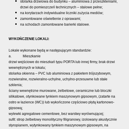
stolarka drzwiowa do budynku – aluminiowa z przeszkleniami,
drzwi do pomieszczeń technicznych – stalowe pełne;
na korytarzach indywidualne liczniki zużycia mediów;
zamontowane oświetlenie z oprawami;
na schodach zamontowane barierki stalowe.
WYKOŃCZENIE LOKALI:
Lokale wykonane będą w następującym standardzie:
a. Mieszkanie
drzwi wejściowe do mieszkań typu PORTA lub innej firmy, brak drzwi
wewnętrznych w lokalu;
stolarka okienna – PVC lub aluminiowa z pakietem trójszybowym,
rozwieralne, rozwieralno-uchylne, uchylno-przesuwne lub stałe
szklenia;
ściany wewnętrzne murowane, żelbetowe, ceramiczne lub bloczki
silikatowe, otynkowane tynkiem maszynowym gipsowym, (zatarte na
ostro w łazience (WC)) lub wykończone częściowo płytą kartonowo-
gipsową;
wylewki agregatowe cementowe, bez warstwy wyrównującej;
sufit: strop żelbetowy monolityczny filigranowy, izolowany akustycznie
styropianem, wytynkowany tynkiem maszynowym gipsowym, na