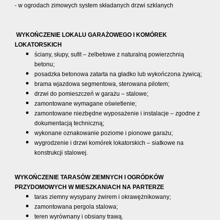
- w ogrodach zimowych system składanych drzwi szklanych
WYKOŃCZENIE LOKALU GARAŻOWEGO I KOMÓREK
LOKATORSKICH
ściany, słupy, sufit – żelbetowe z naturalną powierzchnią
betonu;
posadzka betonowa zatarta na gładko lub wykończona żywicą;
brama wjazdowa segmentowa, sterowana pilotem;
drzwi do pomieszczeń w garażu – stalowe;
zamontowane wymagane oświetlenie;
zamontowane niezbędne wyposażenie i instalacje – zgodne z
dokumentacją techniczną;
wykonane oznakowanie poziome i pionowe garażu;
wygrodzenie i drzwi komórek lokatorskich – siatkowe na
konstrukcji stalowej.
WYKOŃCZENIE TARASÓW ZIEMNYCH I OGRÓDKÓW
PRZYDOMOWYCH W MIESZKANIACH NA PARTERZE
taras ziemny wysypany żwirem i okrawężnikowany;
zamontowana pergola stalowa;
teren wyrównany i obsiany trawą.