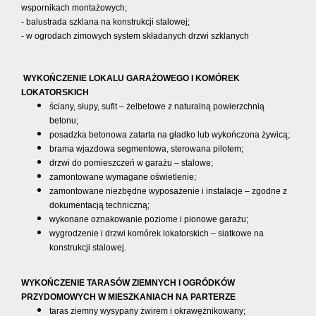
wspornikach montażowych;
- balustrada szklana na konstrukcji stalowej;
- w ogrodach zimowych system składanych drzwi szklanych
WYKOŃCZENIE LOKALU GARAŻOWEGO I KOMÓREK
LOKATORSKICH
ściany, słupy, sufit – żelbetowe z naturalną powierzchnią
betonu;
posadzka betonowa zatarta na gładko lub wykończona żywicą;
brama wjazdowa segmentowa, sterowana pilotem;
drzwi do pomieszczeń w garażu – stalowe;
zamontowane wymagane oświetlenie;
zamontowane niezbędne wyposażenie i instalacje – zgodne z
dokumentacją techniczną;
wykonane oznakowanie poziome i pionowe garażu;
wygrodzenie i drzwi komórek lokatorskich – siatkowe na
konstrukcji stalowej.
WYKOŃCZENIE TARASÓW ZIEMNYCH I OGRÓDKÓW
PRZYDOMOWYCH W MIESZKANIACH NA PARTERZE
taras ziemny wysypany żwirem i okrawężnikowany;