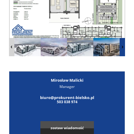
Poszuk
Zgłoś
ofertę
Notatn
Kontak
Mirosław Malicki
Manager
Leaflet
|
© MapTiler
©
OpenStreetMap
contributors
biuro@prokurent-bielsko.pl
503 038 974
zostaw wiadomość