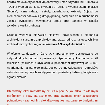
bardzo malowniczy obszar krajobrazowy u stóp Szyndzielni i Klimczoka
- Dolina Wapienicy, kryta pływalnia „Troclik”, pływalnia „Start”, bielskie
”Błonia”, liczne sklepy, szkoły, przedszkola, kościoły. Dojazd do
nieruchomości odbywa się drogą gminną, następnie do nieruchomości
została wydzielona wewnętrzna droga oraz parkingi w całości
wyłożone kostką brukową
Osiedle wyróżnia niezwykle ciekawa, nowoczesna i elegancka
architektura starannie zaprojektowana przez jedno z najlepszych biur
architektonicznych w regionie
Wiewióra&Golczyk Architekci.
W ofercie są dostępne różne typy apartamentów, dostosowane do
indywidualnych potrzeb i preferencji. Apartamenty Harmonia to 78
mieszkań (w dwóch budynkach) o powierzchni użytkowej od 39m2.
Apartamenty na parterze mają dostęp do indywidualnych ogródków,
natomiast na wyższych kondygnacjach posiadają balkony, loggie oraz
ogrody zimowe.
Oferowany lokal mieszkalny nr B.3 o pow. 55,47 mkw., z własnym
ogródkiem o pow. ok. 110 mkw. oraz wystawą okien w kierunku
południowo - zachodnim, zlokalizowany jest na parterze budynku nr