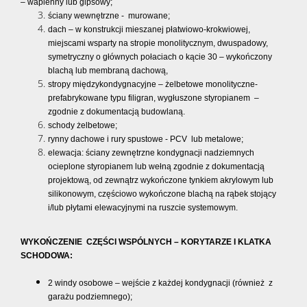
– wapienny lub gipsowy;
ściany wewnętrzne - murowane;
dach – w konstrukcji mieszanej płatwiowo-krokwiowej,
miejscami wsparty na stropie monolitycznym, dwuspadowy,
symetryczny o głównych połaciach o kącie 30 – wykończony
blachą lub membraną dachową,
stropy międzykondygnacyjne – żelbetowe monolityczne-
prefabrykowane typu filigran, wygłuszone styropianem –
zgodnie z dokumentacją budowlaną.
schody żelbetowe;
rynny dachowe i rury spustowe - PCV lub metalowe;
elewacja: ściany zewnętrzne kondygnacji nadziemnych
ocieplone styropianem lub wełną zgodnie z dokumentacją
projektową, od zewnątrz wykończone tynkiem akrylowym lub
silikonowym, częściowo wykończone blachą na rąbek stojący
i/lub płytami elewacyjnymi na ruszcie systemowym.
WYKOŃCZENIE CZĘŚCI WSPÓLNYCH – KORYTARZE I KLATKA
SCHODOWA:
2 windy osobowe – wejście z każdej kondygnacji (również z
garażu podziemnego);