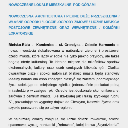
NOWOCZESNE LOKALE MIESZKALNE POD GÓRAMI!
NOWOCZESNA ARCHITEKTURA / PIĘKNE DUŻE PRZESZKLENIA /
WŁASNE OGRÓDKI / LOGGIE /OGRODY ZIMOWE /
LICZNE MIEJSCA
POSTOJOWE ZEWNĘTRZNE ORAZ WEWNĘTRZNE / KOMÓRKI
LOKATORSKIE
Bielsko-Biała - Kamienica – ul. Grondysa -
Osiedle Harmonia
to
nowa, inwestycja zlokalizowana w najbardziej zielonej i prestiżowej
części miasta, które łączy w sobie nie tylko piękno przyrody, ale także
bogatą ofertę kulturalną. To idealne miejsce dla miłośników sportów
ekstremalnych, kultury oraz osób ceniących bliskość gór;
Okolica
gwarantuje ciszę i spokój natomiast bliskość miasta będą stanowiły
idealny balans dla osób chcących cieszyć się zaletami podmiejskiego
życia uciekając od miejskiego zgiełku, jednocześnie posiadać pełną
infrastrukturę w zasięgu ręki. Osiedle jest doskonale skomunikowane,
zarówno z centrum miasta Bielska-Białej jak i trasą szybkiego ruchu
S1, pozwalając na wygodny dojazd do Cieszyna, Katowic, Żywca oraz
szybkie poruszanie się po całym regionie.
W najbliższej okolicy znajdują się liczne ścieżki rowerowe, ścieżki
spacerowe, wyciąg narciarski „Dębowiec”, kolej linowa „Szyndzielnia”,