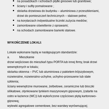
na posadzkach i schodach płytki gresowe lub granitowe;
ściany i sufity pomalowane ;
stolarka drzwiowa do budynku – aluminiowa z przeszkleniami,
drzwi do pomieszczeń technicznych – stalowe pełne;
na korytarzach indywidualne liczniki zużycia mediów;
zamontowane oświetlenie z oprawami;
na schodach zamontowane barierki stalowe.
WYKOŃCZENIE LOKALI:
Lokale wykonane będą w następującym standardzie:
a. Mieszkanie
drzwi wejściowe do mieszkań typu PORTA lub innej firmy, brak drzwi
wewnętrznych w lokalu;
stolarka okienna – PVC lub aluminiowa z pakietem trójszybowym,
rozwieralne, rozwieralno-uchylne, uchylno-przesuwne lub stałe
szklenia;
ściany wewnętrzne murowane, żelbetowe, ceramiczne lub bloczki
silikatowe, otynkowane tynkiem maszynowym gipsowym, (zatarte na
ostro w łazience (WC)) lub wykończone częściowo płytą kartonowo-
gipsową;
wylewki agregatowe cementowe, bez warstwy wyrównującej;