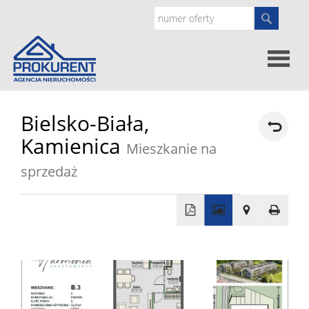
Oferty
Bielsko-Biała,
Kamienica
Mieszkanie na
Strona
sprzedaż
główna
Doradz
prawne
O
+
−
nas
Zgłoś