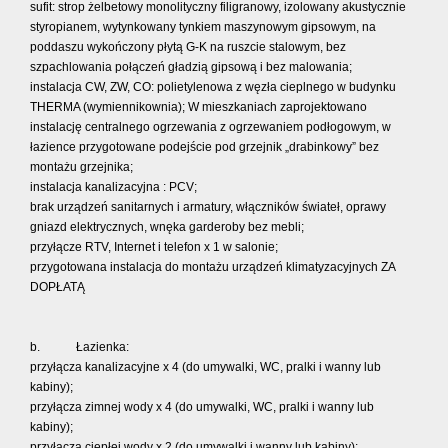
sufit: strop żelbetowy monolityczny filigranowy, izolowany akustycznie
styropianem, wytynkowany tynkiem maszynowym gipsowym, na
poddaszu wykończony płytą G-K na ruszcie stalowym, bez
szpachlowania połączeń gładzią gipsową i bez malowania;
instalacja CW, ZW, CO: polietylenowa z węzła cieplnego w budynku
THERMA (wymiennikownia); W mieszkaniach zaprojektowano
instalację centralnego ogrzewania z ogrzewaniem podłogowym, w
łazience przygotowane podejście pod grzejnik „drabinkowy” bez
montażu grzejnika;
instalacja kanalizacyjna : PCV;
brak urządzeń sanitarnych i armatury, włączników świateł, oprawy
gniazd elektrycznych, wnęka garderoby bez mebli;
przyłącze RTV, Internet i telefon x 1 w salonie;
przygotowana instalacja do montażu urządzeń klimatyzacyjnych ZA
DOPŁATĄ
b. Łazienka:
przyłącza kanalizacyjne x 4 (do umywalki, WC, pralki i wanny lub
kabiny);
przyłącza zimnej wody x 4 (do umywalki, WC, pralki i wanny lub
kabiny);
przyłącza ciepłej wody x 2 (do umywalki i wanny lub kabiny);