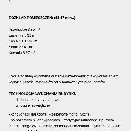
2
.
ROZKŁAD POMIESZCZEŃ: (
55,47 mkw.)
Przedpokój 3.85 m²
Łazienka 5.32 m²
Sypialnia 11.96 m²
Salon 27.67 m²
Kuchnia 6.67 m²
Lokale zostaną wykonane w stanie deweloperskim z wykorzystaniem
wysokiej jakości materiałów od renomowanych producentów
TECHNOLOGIA WYKONANIA BUDYNKU:
fundamenty – żelbetowe;
ściany zewnętrzne –
- kondygnacji garażowej – żelbetowe monolityczne,
- na pozostałych kondygnacjach - tradycyjne murowane z pustaka
ceramicznego wzmocnione żelbetowymi rdzeniami + tynk cementowo